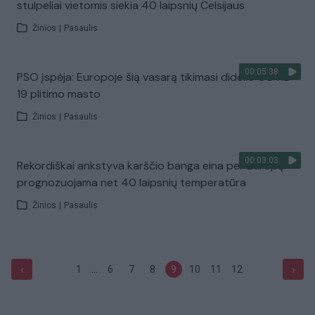
stulpeliai vietomis siekia 40 laipsnių Celsijaus
Žinios
|
Pasaulis
00:05:38
PSO įspėja: Europoje šią vasarą tikimasi didelio COVID-
19 plitimo masto
Žinios
|
Pasaulis
00:03:03
Rekordiškai ankstyva karščio banga eina per Europą:
prognozuojama net 40 laipsnių temperatūra
Žinios
|
Pasaulis
...
‹
›
1
6
7
8
9
10
11
12