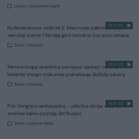
Laidos
|
Susikirtimo linijos
00:01:53
Nyderlanduose viešintis E. Macronas pabrėžė šalių
vienybę: kvietė Olandiją ginti bendrus Europos idealus
Žinios
|
Pasaulis
00:01:08
Meteorologai skambina pavojaus varpais: nerimą
keliantis sniego trūkumas pranašauja didžiulę sausrą
Žinios
|
Pasaulis
00:01:35
Prie Vengrijos ambasados – pilietinė akcija: dalyviai
smerkia šalies poziciją dėl Rusijos
Žinios
|
Lietuvos diena