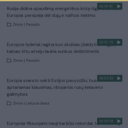
00:00:41
Rusija didina spaudimą energetikos krizę išgyvenančiai
Europai: perspėja dėl dujų ir naftos tiekimo
Žinios
|
Pasaulis
00:01:15
Europos lyderiai ragina kuo skubiau įšaldyti energijos
kainas: kitu atveju laukia sunkus dešimtmetis
Žinios
|
Pasaulis
00:03:33
Europa svarsto sekti Estijos pavyzdžiu: bus
aptariamas klausimas, ribojantis rusų keliavimo
galimybes
Žinios
|
Lietuvos diena
00:00:58
Europoje fiksuojami nauji karščio rekordai: termometrų