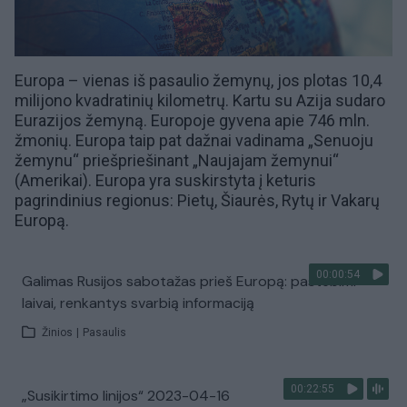
Europa – vienas iš pasaulio
žemynų
, jos plotas 10,4
milijono kvadratinių kilometrų. Kartu su
Azija
sudaro
Eurazijos žemyną. Europoje gyvena apie 746 mln.
žmonių. Europa taip pat dažnai vadinama „Senuoju
žemynu“ priešpriešinant „Naujajam žemynui“
(Amerikai). Europa yra suskirstyta į keturis
pagrindinius regionus: Pietų, Šiaurės, Rytų ir Vakarų
Europą.
00:00:54
Galimas Rusijos sabotažas prieš Europą: pastebimi
laivai, renkantys svarbią informaciją
Žinios
|
Pasaulis
00:22:55
„Susikirtimo linijos“ 2023-04-16