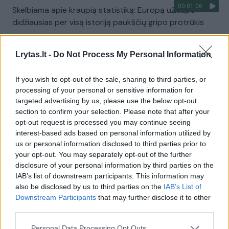
00:01:06
Skelbiama apie kraupią statistiką: Europą užklupo
didžiausias per visą istoriją paukščių gripo protrūkis
Žinios
|
Pasaulis
Lrytas.lt -
Do Not Process My Personal Information
00:03:14
Pastebi, kad Europa nėra tinkamai pasiruošusi karinei
If you wish to opt-out of the sale, sharing to third parties, or
krizei: įvardijo, kur daromos klaidos
processing of your personal or sensitive information for
targeted advertising by us, please use the below opt-out
Žinios
|
Pasaulis
section to confirm your selection. Please note that after your
opt-out request is processed you may continue seeing
interest-based ads based on personal information utilized by
00:02:14
Europai patiriant krizę, Sakartvelas išgyvena aukso
us or personal information disclosed to third parties prior to
amžių – rusai grynuosius čia veža maišais
your opt-out. You may separately opt-out of the further
disclosure of your personal information by third parties on the
Žinios
|
Pasaulis
IAB’s list of downstream participants. This information may
also be disclosed by us to third parties on the
IAB’s List of
Downstream Participants
that may further disclose it to other
00:01:34
Ekspertai mano, kad karo Ukrainoje baigtis lems
third parties.
Europos ateitį: tai bandymas atimti pagrindą
egzistavimui
Personal Data Processing Opt Outs