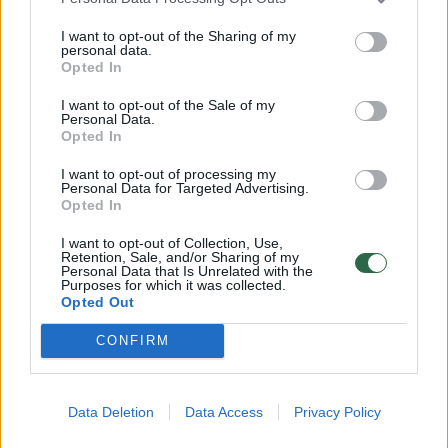
Žinios
|
Lietuvos diena
I want to opt-out of the Sharing of my
personal data.
Opted In
00:00:35
Europoje – protestai dėl jaunos iranietės nužudymo:
I want to opt-out of the Sale of my
Personal Data.
reikalauja valdžios atsakomybės ir net vadovų mirties
Opted In
Žinios
|
Pasaulis
I want to opt-out of processing my
Personal Data for Targeted Advertising.
Opted In
00:01:29
Lyderių susitikime Prahoje netrūksta aistrų: kyla
I want to opt-out of Collection, Use,
nesutarimų ir atvirų konfliktų
Retention, Sale, and/or Sharing of my
Personal Data that Is Unrelated with the
Žinios
|
Pasaulis
Purposes for which it was collected.
Opted Out
CONFIRM
00:41:10
G. Landsbergis: „Turime ir toliau išlaikyti visos Europos
bei demokratinio pasaulio vienybę“
Žinios
|
Lietuvos diena
Data Deletion
Data Access
Privacy Policy