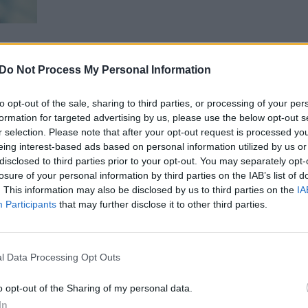
00:01:16
00:15:30
as toliau spaudžia Europą:
Kas slypi už Suomijos prezide
Do Not Process My Personal Information
žinti kariuomenės brigadų
pasiūlymo derėtis su Rusija:
i 2021 m. lygio
argumentas aiškus
to opt-out of the sale, sharing to third parties, or processing of your per
formation for targeted advertising by us, please use the below opt-out s
Pasaulis
Laidos
|
Nauja diena
r selection. Please note that after your opt-out request is processed y
eing interest-based ads based on personal information utilized by us or
00:00:34
00:20:51
disclosed to third parties prior to your opt-out. You may separately opt-
kis užsiminė apie lemiamą
L. Kojala pabrėžė didelę atskirt
losure of your personal information by third parties on the IAB’s list of
tai rodo Rusijos silpnumą
D. Trumpo retorikos ir veiksmų:
. This information may also be disclosed by us to third parties on the
IA
nėra geras dalykas
Participants
that may further disclose it to other third parties.
Pasaulis
Žinios
|
Lietuvos diena
l Data Processing Opt Outs
00:00:53
00:09:08
 prakalbo apie santykius
Ką JAV ginkluotės vėlavimas s
mpu, tačiau yra vienas
Baltijos šalims: to buvo galima 
o opt-out of the Sharing of my personal data.
In
Laidos
|
Nauja diena