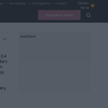
Ekrano
ius
Horoskopai
TV programa
Lrytas.lt
tema
Atsiųskite video
10,4
daro
n.
oju
karų