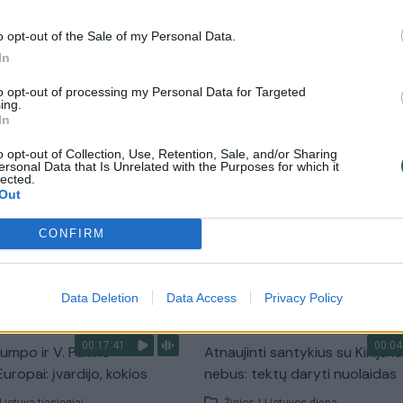
Pasaulis
o opt-out of the Sale of my Personal Data.
In
00:02:49
00:12:27
silaiko nuo pastangų
NATO išgyvena ne pirmą supur
to opt-out of processing my Personal Data for Targeted
Rusijos „šešėlinius laivus“:
paaiškino, kodėl JAV neturėtų
ing.
In
 ir nerimas
pasitraukti
o opt-out of Collection, Use, Retention, Sale, and/or Sharing
Pasaulis
Laidos
|
Nauja diena
ersonal Data that Is Unrelated with the Purposes for which it
lected.
Out
00:03:55
00:26:41
alių lyderiai nusivylę – tai
Korta, kurią Iranas naudoja pri
CONFIRM
gas karas: konfliktas Irane
JAV: tokiu būdu silpnina
ja tarptautinei teisei
Žinios
|
Lietuvos diena
Pasaulis
Data Deletion
Data Access
Privacy Policy
00:17:41
00:04
rumpo ir V. Putino –
Atnaujinti santykius su Kinija l
uropai: įvardijo, kokios
nebus: tektų daryti nuolaidas
Lietuva tiesiogiai
Žinios
|
Lietuvos diena