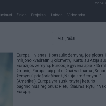
1°C, Viln
rimiausi
Žinios
Projektai
Laidos
Videoteka
Visi įrašai
Europa – vienas iš pasaulio
žemynų
, jos plotas 
milijono kvadratinių kilometrų. Kartu su
Azija
su
Eurazijos žemyną. Europoje gyvena apie 746 ml
žmonių. Europa taip pat dažnai vadinama „Senu
žemynu“ priešpriešinant „Naujajam žemynui“
(Amerikai). Europa yra suskirstyta į keturis
pagrindinius regionus: Pietų, Šiaurės, Rytų ir Va
Europą.