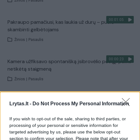
Žinios
|
Pasaulis
00:01:05
Pakraupo pamačiusi, kas laukia už durų – puolė
skambinti gelbėtojams
Žinios
|
Pasaulis
00:00:23
Kamera užfiksavo spontanišką įsibrovėlio poelgį: paliko
netikėtą staigmeną
Žinios
|
Pasaulis
00:01:28
Po šio netikėto įvykio vyras bijos eiti į svečius – durų
Lrytas.lt -
Do Not Process My Personal Information
kamera užfiksavo kuriozą
If you wish to opt-out of the sale, sharing to third parties, or
Žinios
|
Pasaulis
processing of your personal or sensitive information for
targeted advertising by us, please use the below opt-out
00:01:00
section to confirm your selection. Please note that after your