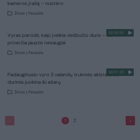
kameros įrašą – nustėro
Žinios
|
Pasaulis
00:00:55
Vyras parodė, kaip įveikia viešbučio duris – tai
priverčia jaustis nesaugiai
Žinios
|
Pasaulis
00:01:20
Padauginusio vyro 3 valandų trukmės akistata su
durimis juokina iki ašarų
Žinios
|
Pasaulis
‹
›
1
2