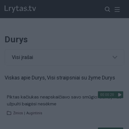
Durys
Visi įrašai
Viskas apie Durys, Visi straipsniai su žyme Durys
00:00:20
Piktas kačiukas neapskaičiavo savo smūgio: bandymas
užpulti baigėsi nesėkme
Žinios
|
Augintinis