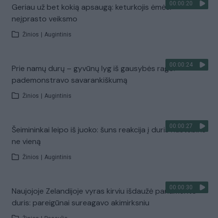
00:00:20
Geriau už bet kokią apsaugą: keturkojis ėmėsi
neįprasto veiksmo
Žinios
|
Augintinis
00:00:24
Prie namų durų – gyvūnų lyg iš gausybės rago:
pademonstravo savarankiškumą
Žinios
|
Augintinis
00:00:27
Šeimininkai leipo iš juoko: šuns reakcija į duris nustebins
ne vieną
Žinios
|
Augintinis
00:00:30
Naujojoje Zelandijoje vyras kirviu išdaužė parlamento
duris: pareigūnai sureagavo akimirksniu