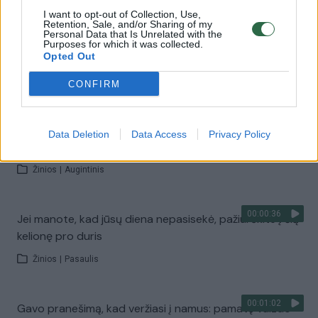
I want to opt-out of Collection, Use,
Retention, Sale, and/or Sharing of my
Personal Data that Is Unrelated with the
00:00:50
Šeima, pamačiusi, kas vyksta prie jų durų, pakraupo –
Purposes for which it was collected.
nežinojo, ko imtis
Opted Out
Žinios
|
Pasaulis
CONFIRM
00:01:08
Būtų sunku patikėti merginos istorija, jei ne kamerų
Data Deletion
Data Access
Privacy Policy
įrašas – to nesitikėjo
Žinios
|
Augintinis
00:00:36
Jei manote, kad jūsų diena nepasisekė, pažiūrėkite į šią
kelionę pro duris
Žinios
|
Pasaulis
00:01:02
Gavo pranešimą, kad veržiasi į namus: pamatę vaizdo