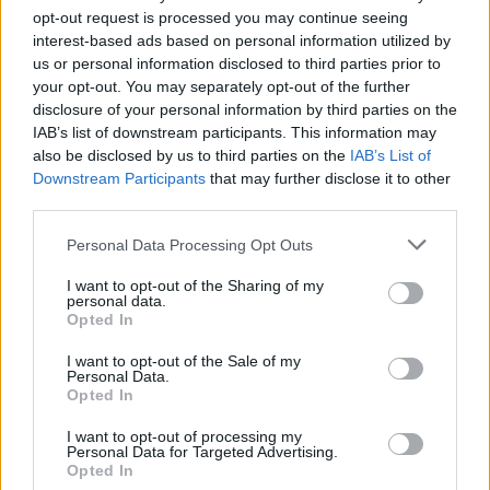
Pamačiusi, ką veikia katinas – privalėjo išsitraukti
opt-out request is processed you may continue seeing
kamerą: nebūsite to matę
interest-based ads based on personal information utilized by
us or personal information disclosed to third parties prior to
Žinios
|
Augintinis
your opt-out. You may separately opt-out of the further
disclosure of your personal information by third parties on the
00:00:46
IAB’s list of downstream participants. This information may
Moteris su sūnumi namuose patyrė šoką – už durų
also be disclosed by us to third parties on the
IAB’s List of
vyko nesuvokiamas incidentas
Downstream Participants
that may further disclose it to other
third parties.
Žinios
|
Pasaulis
Personal Data Processing Opt Outs
00:00:38
Neįtikėtina: pastatė stebėjimo kameras, kad
I want to opt-out of the Sharing of my
išsiaiškintų katės paslaptį
personal data.
Opted In
Žinios
|
Augintinis
I want to opt-out of the Sale of my
Personal Data.
Opted In
00:00:38
Pikantiška merginos akimirka virto skaudžiu kuriozu –
I want to opt-out of processing my
juokiasi tūkstančiai
Personal Data for Targeted Advertising.
Opted In
Žinios
|
Pramogos