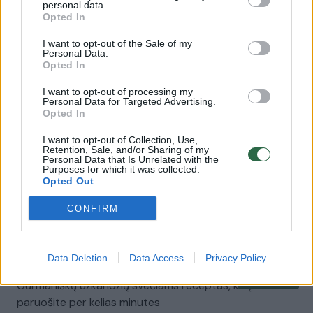
personal data.
Opted In
00:03:28
Pasakiško skonio mėsainio receptas, kurį lengvai
pasigaminsite namuose
I want to opt-out of the Sale of my
Personal Data.
Žinios
|
Gyvenimo būdas
Opted In
I want to opt-out of processing my
Personal Data for Targeted Advertising.
00:03:40
Julija Žižė pasidalino savo šeimos mėgstamiausiu
Opted In
sumuštinio receptu
I want to opt-out of Collection, Use,
Žinios
Retention, Sale, and/or Sharing of my
|
Gyvenimo būdas
Personal Data that Is Unrelated with the
Purposes for which it was collected.
Opted Out
00:03:34
Neįprastas derinys: sumuštiniai su pupelių užtepėle ir
CONFIRM
kiaušiniu
Žinios
|
Gyvenimo būdas
Data Deletion
Data Access
Privacy Policy
00:03:50
Gurmaniškų užkandžių svečiams receptas, kurį
paruošite per kelias minutes