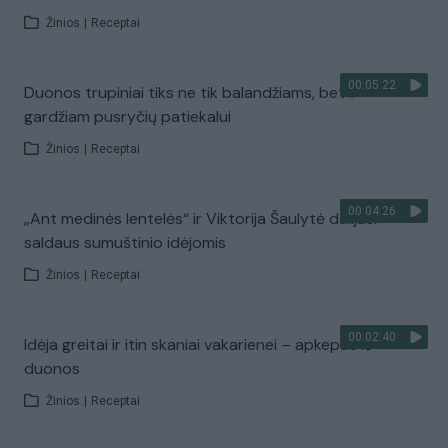
Žinios
|
Receptai
00:05:22
Duonos trupiniai tiks ne tik balandžiams, bet ir
gardžiam pusryčių patiekalui
Žinios
|
Receptai
00:04:26
„Ant medinės lentelės“ ir Viktorija Šaulytė dalijasi
saldaus sumuštinio idėjomis
Žinios
|
Receptai
00:02:40
Idėja greitai ir itin skaniai vakarienei – apkepas iš
duonos
Žinios
|
Receptai