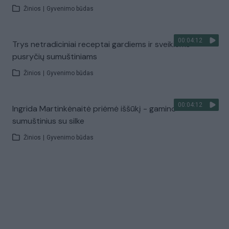
Žinios
|
Gyvenimo būdas
00:04:12
Trys netradiciniai receptai gardiems ir sveikiems
pusryčių sumuštiniams
Žinios
|
Gyvenimo būdas
00:04:12
Ingrida Martinkėnaitė priėmė iššūkį - gamino
sumuštinius su silke
Žinios
|
Gyvenimo būdas