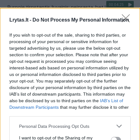
00:04:25
Burnoje tirpstantis žuvainis: neįprasta, bet labai gardu
Žinios
|
Receptai
Lrytas.lt -
Do Not Process My Personal Information
If you wish to opt-out of the sale, sharing to third parties, or
00:09:02
„Motyvuoti atletai“ stebina receptu: nors tai
processing of your personal or sensitive information for
sumuštinis, bet yra labai sveikas
targeted advertising by us, please use the below opt-out
section to confirm your selection. Please note that after your
Žinios
|
Receptai
opt-out request is processed you may continue seeing
interest-based ads based on personal information utilized by
us or personal information disclosed to third parties prior to
00:02:22
Izraelietiško skonio sumuštiniai: lengvai paruošiama ir
your opt-out. You may separately opt-out of the further
nepaprastai gardu
disclosure of your personal information by third parties on the
IAB’s list of downstream participants. This information may
Žinios
|
Receptai
also be disclosed by us to third parties on the
IAB’s List of
Downstream Participants
that may further disclose it to other
third parties.
00:03:30
Šešių spalvingų ir originalių sumuštinių receptai
Personal Data Processing Opt Outs
Žinios
|
Receptai
I want to opt-out of the Sharing of my