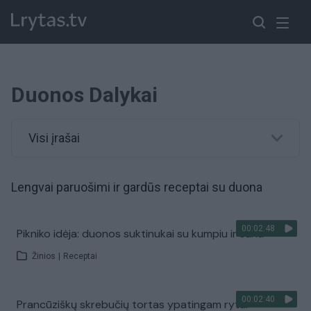
Duonos Dalykai
Visi įrašai
Lengvai paruošimi ir gardūs receptai su duona
00:02:48
Pikniko idėja: duonos suktinukai su kumpiu ir sūriu
Žinios
|
Receptai
00:02:40
Prancūziškų skrebučių tortas ypatingam rytui