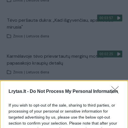
Žinios
|
Lietuvos diena
00:03:57
Tėvo peršauta dukra: „Kad išgyvenčiau, apsimečiau
mirusia"
Žinios
|
Lietuvos diena
00:02:25
Karmėlavoje tėvo prievartautų merginų motina
papasakojo kraupių detalių
Žinios
|
Lietuvos diena
00:00:40
Lrytas.lt -
Do Not Process My Personal Information
Paprastas tėčio triukas nuramino verkiantį kūdikį ir
apskriejo pasaulį
If you wish to opt-out of the sale, sharing to third parties, or
Žinios
|
Gyvenimo būdas
processing of your personal or sensitive information for
targeted advertising by us, please use the below opt-out
section to confirm your selection. Please note that after your
00:03:19