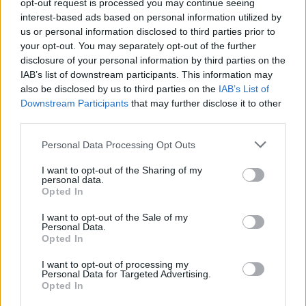
Dėl dukros gyvybės kovojanti mama: „Mes neturime
opt-out request is processed you may continue seeing
teisės jos nuvilti“
interest-based ads based on personal information utilized by
us or personal information disclosed to third parties prior to
Žinios
|
Gyvenimo būdas
your opt-out. You may separately opt-out of the further
disclosure of your personal information by third parties on the
IAB’s list of downstream participants. This information may
00:01:17
Lietuvos herbo kūrėjas Arvydas Každailis apie savo
also be disclosed by us to third parties on the
IAB’s List of
dukros mirtį: aš tą laikau organizuotu nužudymu
Downstream Participants
that may further disclose it to other
third parties.
Žinios
|
Lietuvos diena
Personal Data Processing Opt Outs
I want to opt-out of the Sharing of my
Vargstate, nes jūsų vaikas nieko nevalgo? Tada
personal data.
pažiūrėkite šį vaizdelį
Opted In
Žinios
|
Gyvenimo būdas
I want to opt-out of the Sale of my
Personal Data.
Opted In
Prieš kamerą šokusi mergina nė nenumanė, kas vyksta
I want to opt-out of processing my
jai už nugaros
Personal Data for Targeted Advertising.
Opted In
Žinios
|
Gyvenimo būdas