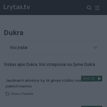
Dukra
Visi įrašai
Viskas apie Dukra, Visi straipsniai su žyme Dukra
00:01:20
Jaudinanti akimirka: ką tik gimęs kūdikis nesiruošia
paleisti mamos
Žinios
|
Pasaulis