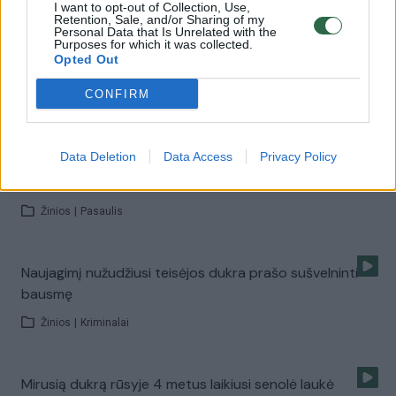
I want to opt-out of Collection, Use,
Retention, Sale, and/or Sharing of my
Personal Data that Is Unrelated with the
Purposes for which it was collected.
Sušildys jūsų širdis: trejų metų mergytė atliko serenadą
Opted Out
savo tėčiui
CONFIRM
Žinios
|
Gyvenimo būdas
Data Deletion
Data Access
Privacy Policy
Siurprizas ilgai savo motinos nemačiusiai merginai
privertė ašaroti visus
Žinios
|
Pasaulis
Naujagimį nužudžiusi teisėjos dukra prašo sušvelninti
bausmę
Žinios
|
Kriminalai
Mirusią dukrą rūsyje 4 metus laikiusi senolė laukė