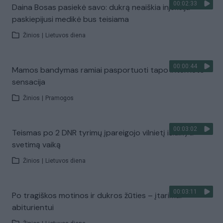
00:02:33
Daina Bosas pasiekė savo: dukrą neaiškia injekcija
paskiepijusi medikė bus teisiama
Žinios
|
Lietuvos diena
00:00:44
Mamos bandymas ramiai pasportuoti tapo interneto
sensacija
Žinios
|
Pramogos
00:03:02
Teismas po 2 DNR tyrimų įpareigojo vilnietį išlaikyti
svetimą vaiką
Žinios
|
Lietuvos diena
00:03:11
Po tragiškos motinos ir dukros žūties – įtarimai
abiturientui