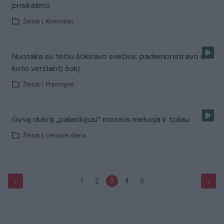
prisikėlimo
Žinios
|
Kriminalai
Nuotaka su tėčiu šokiravo svečius: pademonstravo iš
koto verčiantį šokį
Žinios
|
Pramogos
Gyvą dukrą „palaidojusi“ moteris meluoja ir toliau
Žinios
|
Lietuvos diena
‹
›
1
2
3
4
5