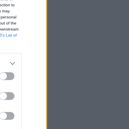
ection to
imai
ou may
 personal
out of the
 downstream
B’s List of
rūkyti
kė
ai