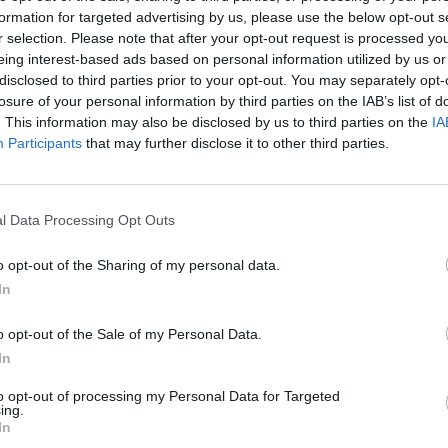
 bendruomenę
festivaliuose: ar galime išmokti
formation for targeted advertising by us, please use the below opt-out s
švęsti blaiviai?
Alkoholio draud
Pasaulis
r selection. Please note that after your opt-out request is processed y
eing interest-based ads based on personal information utilized by us or
Laidos
|
Verta pažiūrėti
disclosed to third parties prior to your opt-out. You may separately opt-
losure of your personal information by third parties on the IAB’s list of
. This information may also be disclosed by us to third parties on the
IA
00:02:54
porto priemonės draudimą
„Valstiečių“ siūlymu uždrausti 
Participants
that may further disclose it to other third parties.
 eurų per metus?
aplink Seimą patenkinti ne visi
Auto
Žinios
|
Lietuvos diena
l Data Processing Opt Outs
o opt-out of the Sharing of my personal data.
ždraudė Rusijos atstovei
Donaldo Trumpo įsakas sulau
In
„Euroviziją“
atsako: šalyje vėl vyko protest
o opt-out of the Sale of my Personal Data.
Pasaulis
Žinios
|
Pasaulis
In
to opt-out of processing my Personal Data for Targeted
ing.
In
ybė: iš JAV gali būti
Verslininkai baiminasi naujo