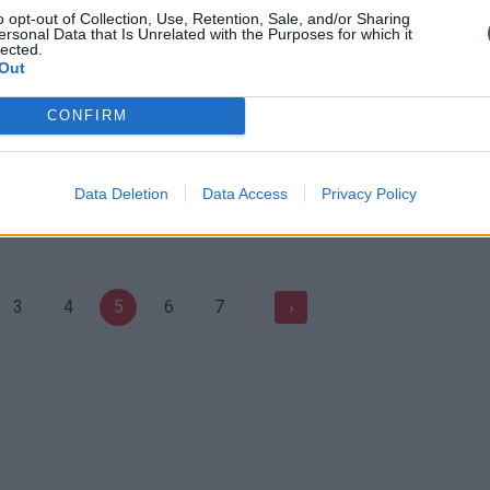
i milijonai žmonių
draudimo prekiauti alkoholiu
o opt-out of Collection, Use, Retention, Sale, and/or Sharing
ersonal Data that Is Unrelated with the Purposes for which it
Pasaulis
Žinios
|
Lietuvos diena
lected.
Out
CONFIRM
 jei Seimas pritars,
Kelionių draudimas – tik simbol
ai skurs dar labiau
Žinios
|
Verslas
Data Deletion
Data Access
Privacy Policy
Lietuvos diena
3
4
5
6
7
›