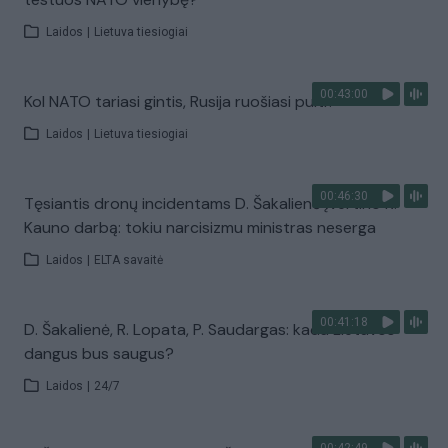
Laidos
|
Lietuva tiesiogiai
00:43:00
Kol NATO tariasi gintis, Rusija ruošiasi pulti?
Laidos
|
Lietuva tiesiogiai
00:46:30
Tęsiantis dronų incidentams D. Šakalienė įvertino R.
Kauno darbą: tokiu narcisizmu ministras neserga
Laidos
|
ELTA savaitė
00:41:18
D. Šakalienė, R. Lopata, P. Saudargas: kada Lietuvos
dangus bus saugus?
Laidos
|
24/7