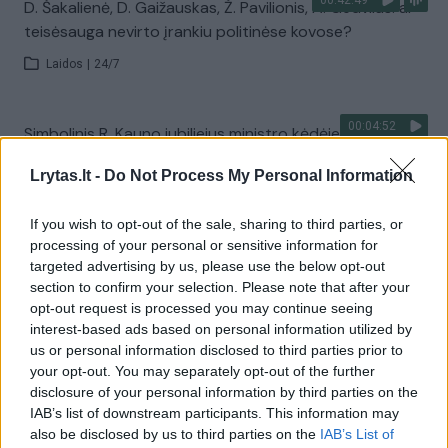
00:42:49
D. Šakalienė, D. Gaižauskas, Ž. Pavilionis, A. Gedvilas: ar
teisėsauga nevirto įrankiu politinėse kovose?
Laidos
|
24/7
00:04:52
Simbolinis R. Kauno jubiliejus ministro kėdėje: įvardijo
atliktus darbus ir sulaukė linkėjimų iš L. Kasčiūno
Lrytas.lt -
Do Not Process My Personal Information
Žinios
|
Lietuvos diena
If you wish to opt-out of the sale, sharing to third parties, or
processing of your personal or sensitive information for
00:55:33
„Lietuva tiesiogiai“: invazijos ketvirtosios metinės. Ar
targeted advertising by us, please use the below opt-out
pasiruošta lemtingai dienai?
section to confirm your selection. Please note that after your
opt-out request is processed you may continue seeing
Laidos
|
Lietuva tiesiogiai
interest-based ads based on personal information utilized by
us or personal information disclosed to third parties prior to
your opt-out. You may separately opt-out of the further
00:09:40
STT tyrimą pagyrusi I. Ruginienė sureagavo į D.
disclosure of your personal information by third parties on the
Šakalienės pareiškimus: „Keistai atrodo“
IAB’s list of downstream participants. This information may
also be disclosed by us to third parties on the
IAB’s List of
Žinios
|
Lietuvos diena