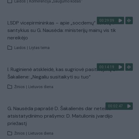
Laidos
|
Konferencija „Saugumo kodas“
00:29:09
LSDP vicepirmininkas – apie „socdemų“ kerštą ir
santykius su G. Nausėda: ministerijų mainų vis tik
nereikėjo
Laidos
|
Lrytas tema
00:14:19
I. Ruginienė atskleidė, kas sugriovė pasitikėjimą D.
Šakaliene: „Negaliu susitaikyti su tuo“
Žinios
|
Lietuvos diena
00:02:47
G. Nausėda paprašė D. Šakalienės dar neteikti
atsistatydinimo prašymo: D. Matulionis įvardijo
priežastį
Žinios
|
Lietuvos diena