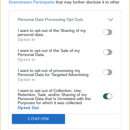
Downstream Participants
that may further disclose it to other
third parties.
00:13:02
Po D. Šakalienės pareiškimų apie „Fegdą“ – M.
Personal Data Processing Opt Outs
Sinkevičiaus atsakas: kūrybingi teiginiai lygūs melui
I want to opt-out of the Sharing of my
personal data.
Žinios
|
Lietuvos diena
Opted In
I want to opt-out of the Sale of my
00:50:59
Po tylos apie atleidimo aplinkybes prakalbo D.
Personal Data.
Opted In
Šakalienė: situacija iš anksto buvo nulemta
komplikuotai
I want to opt-out of processing my
Personal Data for Targeted Advertising.
Žinios
|
Lietuvos diena
Opted In
I want to opt-out of Collection, Use,
Retention, Sale, and/or Sharing of my
00:34:26
R. Kauno darbą žada stebėti pro padidinamąjį stiklą:
Personal Data that Is Unrelated with the
Purposes for which it was collected.
užtikrinti skaidrumą reikės pastangų
Opted Out
Žinios
|
Lietuvos diena
CONFIRM