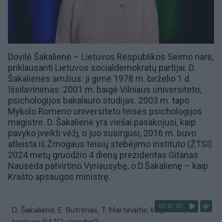
Dovilė Šakalienė –
Lietuvos Respublikos Seimo
narė,
priklausanti
Lietuvos socialdemokratų partijai.
D.
Šakalienės amžius: ji gimė 1978 m. birželio 1 d.
Išsilavinimas: 2001 m. baigė Vilniaus universiteto,
psichologijos bakalauro studijas. 2003 m. tapo
Mykolo Romerio universiteto teisės psichologijos
magistre. D. Šakalienė yra viešai pasakojusi, kaip
pavyko įveikti vėžį, o juo susirgusi, 2016 m. buvo
atleista iš
Žmogaus teisių stebėjimo instituto (ŽTSI).
2024 metų gruodžio 4 dieną prezidentas
Gitanas
Nausėda
patvirtino Vyriausybę
, o D.Šakalienę – kaip
Krašto apsaugos ministrę.
00:41:43
D. Šakalienė, E. Butrimas, T. Martinaitis: kaip Kremlius
testuos NATO vienybę?