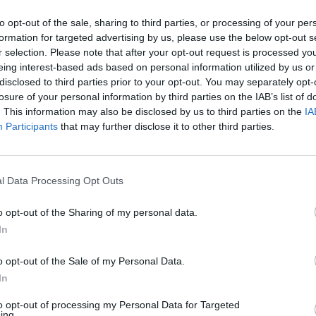
ergis pakliuvo į
Po žinomais logotipais pasislė
nės atakos pinkles:
sukčiai Lietuvoje veikia be joki
to opt-out of the sale, sharing to third parties, or processing of your per
as suklastotas pokalbis su
kliūčių: pastebi ir „Meta“ apla
formation for targeted advertising by us, please use the below opt-out s
čių ministru
r selection. Please note that after your opt-out request is processed y
Žinios
|
Lietuvos diena
eing interest-based ads based on personal information utilized by us or
Lietuvos diena
disclosed to third parties prior to your opt-out. You may separately opt-
losure of your personal information by third parties on the IAB’s list of
. This information may also be disclosed by us to third parties on the
IA
00:14:23
00:03
grėsmes dėl priešiškų
Trolių keliamos grėsmės dides
Participants
that may further disclose it to other third parties.
 dezinformacijos skleidimo:
nei gali pasirodyti: L. Kasčiūnas
į prilygina amžinai kovai
priemones, kaip su tuo kovoti
l Data Processing Opt Outs
Lietuvos diena
Žinios
|
Lietuvos diena
o opt-out of the Sharing of my personal data.
00:27:36
00:00
In
idos ekspertai atsakė, kaip
Neišsenkanti V. Putino propag
ti (dez)informacijos
giria Rusijos specialiųjų pajėgų
o opt-out of the Sale of my Personal Data.
rmuojamai baimei
„didvyriškumą“ Ukrainoje
In
BERTA&TALKS
Žinios
|
Pasaulis
to opt-out of processing my Personal Data for Targeted
ing.