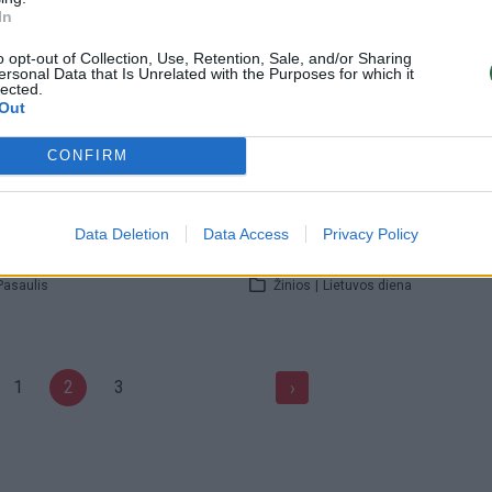
In
00:00:43
00:03
septyneto valstybių
Pandemijos įtaką kibernetinia
 – Rusijos grėsmės ir
saugumui – atakų skaičius iša
o opt-out of Collection, Use, Retention, Sale, and/or Sharing
ersonal Data that Is Unrelated with the Purposes for which it
dos klausimas
ketvirtadaliu
lected.
Out
Pasaulis
Žinios
|
Lietuvos diena
CONFIRM
00:00:57
00:08
“ ėmėsi griežtesnės
Kariuomenės atstovas įspėjo
 šalins dezinformaciją apie
gyventojus, kaip atskirti mela
Data Deletion
Data Access
Privacy Policy
 skiepus
informaciją apie COVID-19
Pasaulis
Žinios
|
Lietuvos diena
1
2
3
›