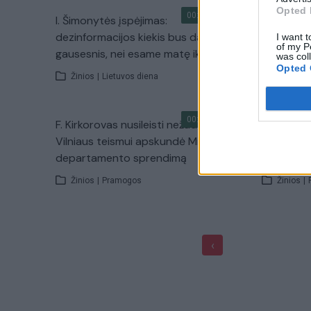
Opted 
00:17:22
I. Šimonytės įspėjimas:
Didžiojo 
dezinformacijos kiekis bus daug
susitikime
I want t
of my P
gausesnis, nei esame matę iki šiol
propagan
was col
Opted 
Žinios
|
Lietuvos diena
Žinios
|
00:00:29
F. Kirkorovas nusileisti nežada –
„Facebook
Vilniaus teismui apskundė Migracijos
politikos:
departamento sprendimą
COVID-19
Žinios
|
Pramogos
Žinios
|
‹