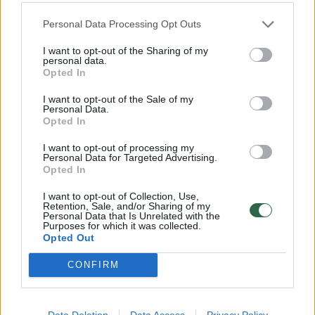
Personal Data Processing Opt Outs
Ž.Pinskuvienė: „Nekaltus žmones čia gali nubausti 2-3
I want to opt-out of the Sharing of my
kartus“
personal data.
Opted In
Žinios
|
Lietuvos diena
I want to opt-out of the Sale of my
Personal Data.
Opted In
V.Uspaskichas džiaugiasi, kad Darbo partija paneigė
prognozes
I want to opt-out of processing my
Personal Data for Targeted Advertising.
Žinios
|
Lietuvos diena
Opted In
I want to opt-out of Collection, Use,
Retention, Sale, and/or Sharing of my
Europarlamente V.Uspaskichas žada skųstis Lietuvos
Personal Data that Is Unrelated with the
Purposes for which it was collected.
teismais
Opted Out
Žinios
|
Lietuvos diena
CONFIRM
Data Deletion
Data Access
Privacy Policy