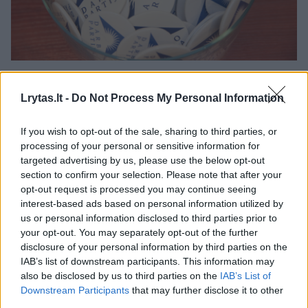
Darbo partija – Lietuvos politinė partija, įkurta 2003
m. spalio 18 d. Partijos įkūrėjas –
Viktoras
Lrytas.lt -
Do Not Process My Personal Information
Uspaskichas
. Dabartinis pirmininkas –
Andrius
Mazuronis
. 2024 m. kovo mėnesį Europos
If you wish to opt-out of the sale, sharing to third parties, or
prokuratūrai atliekant ikiteisminį tyrimą dėl galimo ES
processing of your personal or sensitive information for
lėšų įgijimo apgaule, partijos būstinėje atliktos
targeted advertising by us, please use the below opt-out
kratos.
section to confirm your selection. Please note that after your
Už apgaulingos apskaitos organizavimą Darbo partija
opt-out request is processed you may continue seeing
ir jos tuomečiai vadovai bei keli darbuotojai buvo
interest-based ads based on personal information utilized by
nuteisti vadinamojoje „juodosios buhalterijos
us or personal information disclosed to third parties prior to
byloje“.
your opt-out. You may separately opt-out of the further
disclosure of your personal information by third parties on the
IAB’s list of downstream participants. This information may
Darbo partija pasirengusi pokyčiams
also be disclosed by us to third parties on the
IAB’s List of
Downstream Participants
that may further disclose it to other
Žinios
|
Lietuvos diena
third parties.