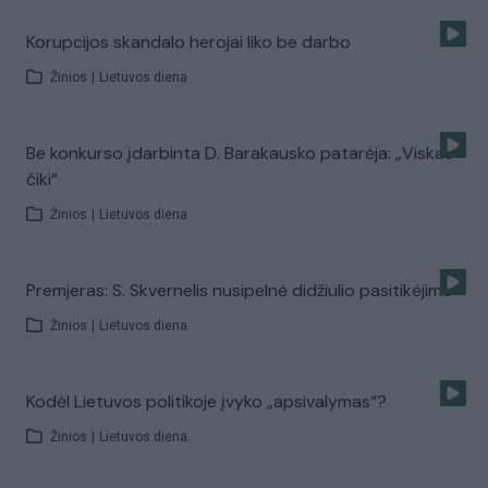
Korupcijos skandalo herojai liko be darbo
Žinios
|
Lietuvos diena
Be konkurso įdarbinta D. Barakausko patarėja: „Viskas
čiki“
Žinios
|
Lietuvos diena
Premjeras: S. Skvernelis nusipelnė didžiulio pasitikėjimo
Žinios
|
Lietuvos diena
Kodėl Lietuvos politikoje įvyko „apsivalymas“?
Žinios
|
Lietuvos diena