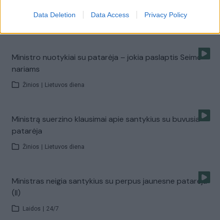
A. Kubilius: VRM – ne šiaip sau ministerija (II)
Data Deletion
Data Access
Privacy Policy
Laidos
|
Lietuva tiesiogiai
Ministro nuotykiai su patarėja – jokia paslaptis Seimo
nariams
Žinios
|
Lietuvos diena
Ministrą suerzino klausimai apie santykius su buvusia
patarėja
Žinios
|
Lietuvos diena
Ministras neigia santykius su perpus jaunesne patarėja
(II)
Laidos
|
24/7