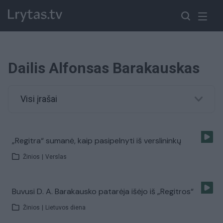
Dailis Alfonsas Barakauskas
Visi įrašai
„Regitra“ sumanė, kaip pasipelnyti iš verslininkų
Žinios
|
Verslas
Buvusi D. A. Barakausko patarėja išėjo iš „Regitros“
Žinios
|
Lietuvos diena