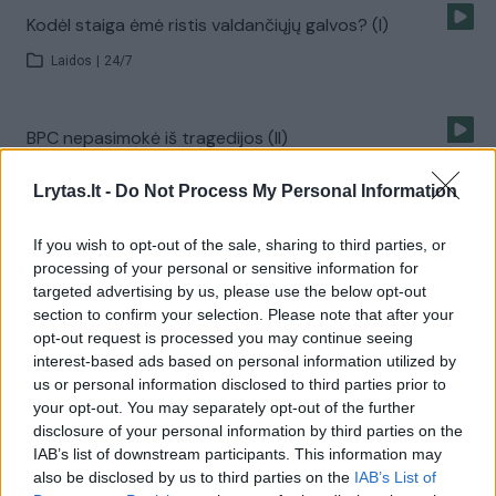
Kodėl staiga ėmė ristis valdančiųjų galvos? (I)
Laidos
|
24/7
BPC nepasimokė iš tragedijos (II)
Laidos
|
24/7
Lrytas.lt -
Do Not Process My Personal Information
If you wish to opt-out of the sale, sharing to third parties, or
Estijos tragedijos nuojautos Lietuvos mokyklose (III)
processing of your personal or sensitive information for
Laidos
|
24/7
targeted advertising by us, please use the below opt-out
section to confirm your selection. Please note that after your
opt-out request is processed you may continue seeing
R. Paksas: D. A. Barakausko apklausa – netikėta
interest-based ads based on personal information utilized by
us or personal information disclosed to third parties prior to
Žinios
|
Lietuvos diena
your opt-out. You may separately opt-out of the further
disclosure of your personal information by third parties on the
IAB’s list of downstream participants. This information may
STT apklausė D. A. Barakauską kaip specialųjį liudytoją
also be disclosed by us to third parties on the
IAB’s List of