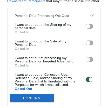
Downstream Participants
that may further disclose it to other
Žinios
|
Lietuvos diena
third parties.
Personal Data Processing Opt Outs
Pareigūnai apie D. Barakauską: „Ministro ir taip
I want to opt-out of the Sharing of my
neturėjome“
personal data.
Opted In
Žinios
|
Lietuvos diena
I want to opt-out of the Sale of my
Personal Data.
Opted In
A.Butkevičius: ministras atsistatydina dėl sveikatos
problemų
I want to opt-out of processing my
Personal Data for Targeted Advertising.
Žinios
|
Lietuvos diena
Opted In
I want to opt-out of Collection, Use,
Retention, Sale, and/or Sharing of my
Atsistatydina vidaus reikalų ministras D. A.
Personal Data that Is Unrelated with the
Purposes for which it was collected.
Barakauskas
Opted Out
Žinios
|
Lietuvos diena
CONFIRM