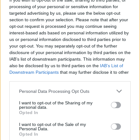
If you wish to opt-out of the sale, sharing to third parties, or
ir JAV: svarsto taikyti atvykimo apribojimus
processing of your personal or sensitive information for
targeted advertising by us, please use the below opt-out
Žinios
|
Pasaulis
section to confirm your selection. Please note that after your
opt-out request is processed you may continue seeing
interest-based ads based on personal information utilized by
00:00:47
Kinijos valdžia įnirtingai kovoja su COVID-19 plitimu:
us or personal information disclosed to third parties prior to
vietoje mokyklų – steigiamos karščiavimo klinikos
your opt-out. You may separately opt-out of the further
disclosure of your personal information by third parties on the
Žinios
|
Pasaulis
IAB’s list of downstream participants. This information may
also be disclosed by us to third parties on the
IAB’s List of
Downstream Participants
that may further disclose it to other
00:01:28
Lietuvą pasiekus tūkstančiams COVID-19 vakcinos
third parties.
dozių, žinia iš SAM: skiepijimosi aktyvumas auga
Personal Data Processing Opt Outs
Žinios
|
Lietuvos diena
I want to opt-out of the Sharing of my
personal data.
00:03:32
Opted In
Daugėja nepasitikinčių greitaisiais COVID-19 testais –
pajutę simptomus skuba į poliklinikas
I want to opt-out of the Sale of my
Personal Data.
Žinios
|
Lietuvos diena
Opted In