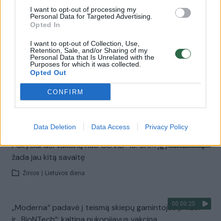
I want to opt-out of processing my
Personal Data for Targeted Advertising.
00:02:01
A. Dulkio verdiktas: „Vakcinų yra, tačiau gelbsti ne jos,
Opted In
o pasiskiepijimas“
I want to opt-out of Collection, Use,
Žinios
|
Lietuvos diena
Retention, Sale, and/or Sharing of my
Personal Data that Is Unrelated with the
Purposes for which it was collected.
Opted Out
00:19:49
Pirmenybė vakcinuotis sustiprinančiąja vakcina nuo
CONFIRM
COVID-19 bus teikiama tam tikroms grupėms
Žinios
|
Lietuvos diena
Data Deletion
Data Access
Privacy Policy
00:11:37
Pokyčiai dėl vakcinų nuo COVID-19: SAM įgyvendinimą
žada jau kitą savaitę
Žinios
|
Lietuvos diena
00:00:25
„Moderna“ padavė į teismą skiepų gamintojas „Pfizer“
ir „BioNTech“: kaltina nukopijavus vakciną