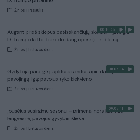
D. Trumpo pritarimo
Žinios
|
Pasaulis
00:10:05
Augant prieš skiepus pasisakančiųjų skaičiui – įžvelgia
D. Trumpo kaltę: tai rodo daug opesnę problemą
Žinios
|
Lietuvos diena
00:06:34
Gydytoja paneigė paplitusius mitus apie dažną ir
pavojingą ligą: pavojus tyko kiekvieno
Žinios
|
Lietuvos diena
00:05:41
Įpusėjus susirgimų sezonui – primena: nors ligų eiga
lengvesnė, pavojus gyvybei išlieka
Žinios
|
Lietuvos diena