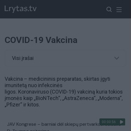
COVID-19 Vakcina
Visi įrašai
Vakcina
– medicininis preparatas, skirtas įgyti
imunitetą nuo infekcinės
ligos.
Koronaviruso
(COVID-19) vakciną kuria tokios
įmonės kaip „BioNTech“, „AstraZeneca“, „Moderna“,
„Pfizer“ ir kitos.
00:00:56
JAV Kongrese – barniai dėl skiepų pertvarkos: sulaukė