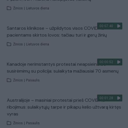
Žinios
|
Lietuvos diena
00:07:40
Santaros klinikose – užpildytos visos COVID-19
pacientams skirtos lovos: tačiau turi ir gerų žinių
Žinios
|
Lietuvos diena
00:00:52
Kanadoje nerimstantys protestai neapsieina be
susirėmimų su policija: sulaikyta mažiausiai 70 asmenų
Žinios
|
Pasaulis
00:01:28
Australijoje – masiniai protestai prieš COVID-19
ribojimus: sulaikytųjų tarpe ir pikapu kelio užtvarą kirtęs
vyras
Žinios
|
Pasaulis