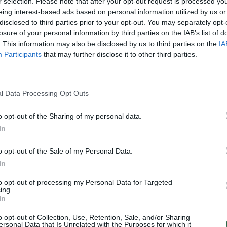
r selection. Please note that after your opt-out request is processed y
Kriminalai
Žinios
|
Kriminalai
eing interest-based ads based on personal information utilized by us or
disclosed to third parties prior to your opt-out. You may separately opt-
losure of your personal information by third parties on the IAB’s list of
ta nelegalių cigarečių už
Pareigūnai konfiskavo
. This information may also be disclosed by us to third parties on the
IA
ei 800 tūkst. eurų
kontrabandinių cigarečių už 40
Participants
that may further disclose it to other third parties.
eurų
Kriminalai
Žinios
|
Kriminalai
l Data Processing Opt Outs
o opt-out of the Sharing of my personal data.
inių cigarečių pirkėjai:
Psichologas: tabako reklama y
In
s, vežkit toliau!“
vartojantiems
Verslas
Žinios
|
Verslas
o opt-out of the Sale of my Personal Data.
In
dininkai iš Seinų spruko
Nepilnamečiams uždrausta ne 
to opt-out of processing my Personal Data for Targeted
ing.
keliais
rūkyti, bet ir turėti rūkalų
In
Lietuvos diena
Žinios
|
Lietuvos diena
o opt-out of Collection, Use, Retention, Sale, and/or Sharing
ersonal Data that Is Unrelated with the Purposes for which it