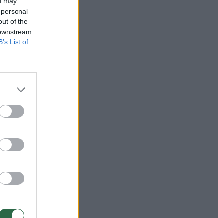
ou may
 personal
out of the
 downstream
B’s List of
 mln.
ra ne
tik