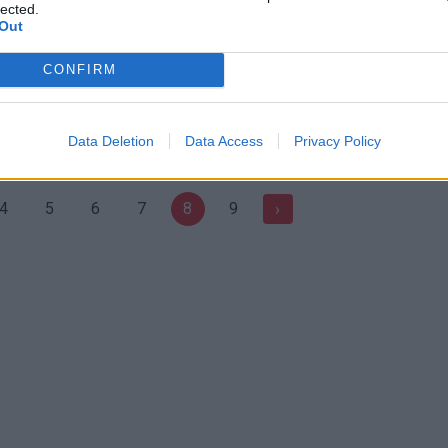
lected.
Out
peracijos grobis - keturi
Pabrangus alkoholiui jo pirkėjai
CONFIRM
dininkai
to galvos nesuka
Kriminalai
Žinios
|
Verslas
Data Deletion
Data Access
Privacy Policy
4
5
6
7
8
9
›