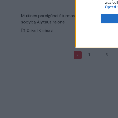
was col
Opted 
Muitinės pareigūnai šturmavo
Slaptos o
sodybą Alytaus rajone
kontraban
Žinios
|
Kriminalai
Žinios
|
1
...
3
‹