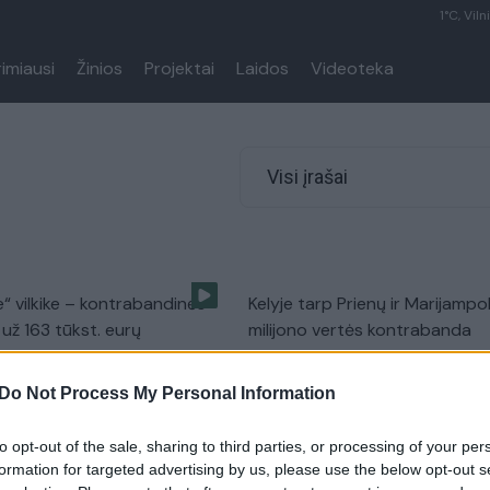
1°C, Viln
rimiausi
Žinios
Projektai
Laidos
Videoteka
Visi įrašai
“ vilkike – kontrabandinės
Kelyje tarp Prienų ir Marijampo
 už 163 tūkst. eurų
milijono vertės kontrabanda
Kriminalai
Žinios
|
Kriminalai
Do Not Process My Personal Information
ai pergudravo cigaretes
Muitininkai pričiupo didžiulę k
to opt-out of the sale, sharing to third parties, or processing of your per
 vilkiko vairuotoją
cigarečių kontrabandą
formation for targeted advertising by us, please use the below opt-out s