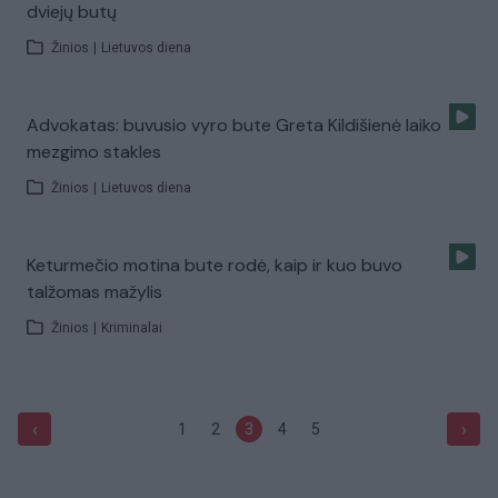
dviejų butų
Žinios
|
Lietuvos diena
Advokatas: buvusio vyro bute Greta Kildišienė laiko
mezgimo stakles
Žinios
|
Lietuvos diena
Keturmečio motina bute rodė, kaip ir kuo buvo
talžomas mažylis
Žinios
|
Kriminalai
‹
›
1
2
3
4
5