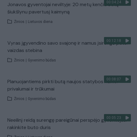
00:04:24
Jonavos gyventojai neviltyje: 20 metų kenčia butą
šiukšlynu pavertusį kaimyną
Žinios
|
Lietuvos diena
00:12:18
Vyras įgyvendino savo svajonę ir namus įsirengė pats:
vaizdas stebina
Žinios
|
Gyvenimo būdas
00:08:07
Planuojantiems pirkti butą naujos statybos name:
privalumai ir trūkumai
Žinios
|
Gyvenimo būdas
00:05:23
Neeilinį reidą surengę pareigūnai perspėjo gyventojus:
rakinkite buto duris