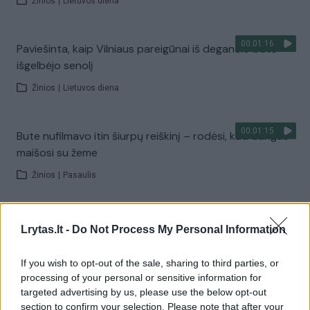
Žinios
|
Lietuvos diena
00:01:16
Paviešinta, kaip Vilniaus pareigūnai iš degančio buto
išgelbėjo senolį
Žinios
|
Lietuvos diena
00:01:15
Bute nufilmavo itin šiurpų reiškinį – rodėsi, kad dangus
maišosi su žeme
Žinios
|
Pasaulis
00:06:49
Netradicinio išplanavimo butas namo palėpėje spindi
Lrytas.lt -
Do Not Process My Personal Information
jaukumu
If you wish to opt-out of the sale, sharing to third parties, or
Žinios
|
Gyvenimo būdas
processing of your personal or sensitive information for
targeted advertising by us, please use the below opt-out
00:13:15
section to confirm your selection. Please note that after your