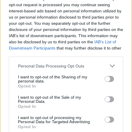
Dizainerė buto griuvenas Vilniuje pavertė žadą
opt-out request is processed you may continue seeing
atimančiu grožiu
interest-based ads based on personal information utilized by
us or personal information disclosed to third parties prior to
Žinios
|
Gyvenimo būdas
your opt-out. You may separately opt-out of the further
disclosure of your personal information by third parties on the
00:13:24
IAB’s list of downstream participants. This information may
Specialistų patarimai, kaip patraukliai įrengti butą
also be disclosed by us to third parties on the
IAB’s List of
nuomai
Downstream Participants
that may further disclose it to other
third parties.
Žinios
|
Gyvenimo būdas
Personal Data Processing Opt Outs
00:11:51
Kęstutis Juška parodė, kaip itin mažą butą pavertė 5
I want to opt-out of the Sharing of my
miegamųjų apartamentais
personal data.
Opted In
Žinios
|
Gyvenimo būdas
I want to opt-out of the Sale of my
Personal Data.
Opted In
00:05:17
Neringos Venckienės gynėjo globon patekusi močiutė
I want to opt-out of processing my
liko be turtų
Personal Data for Targeted Advertising.
Opted In
Žinios
|
Lietuvos diena