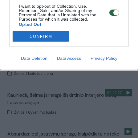
I want to opt-out of Collection, Use,
Retention, Sale, and/or Sharing of my
Personal Data that Is Unrelated with the
00:04:04
Neringos mero iš valstybinio buto neiškrapštė net
Purposes for which it was collected.
teismai
Opted Out
Žinios
|
Lietuvos diena
CONFIRM
00:03:57
Priežastis, kodėl karininkas varomas iš tarnybinio buto,
Data Deletion
Data Access
Privacy Policy
verčia iš klumpių
Žinios
|
Lietuvos diena
00:02:27
Kauniečių šeima įsirengė išskirtinio interjero butą
Laisvės alėjoje
Žinios
|
Gyvenimo būdas
Absurdas: dėl įstatymų spragų klaipėdietė neteko