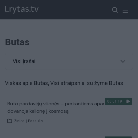
Butas
Visi įrašai
Viskas apie Butas, Visi straipsniai su žyme Butas
00:01:19
Buto pardavėjų vilionės – perkantiems apartamentus
dovanoja kelionę į kosmosą
Žinios
|
Pasaulis