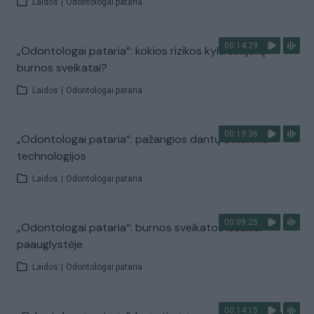
Laidos
|
Odontologai pataria
00:14:29
„Odontologai pataria“: kokios rizikos kyla senjorų
burnos sveikatai?
Laidos
|
Odontologai pataria
00:19:36
„Odontologai pataria“: pažangios dantų atkūrimo
technologijos
Laidos
|
Odontologai pataria
00:09:25
„Odontologai pataria“: burnos sveikatos iššūkiai
paauglystėje
Laidos
|
Odontologai pataria
00:14:15