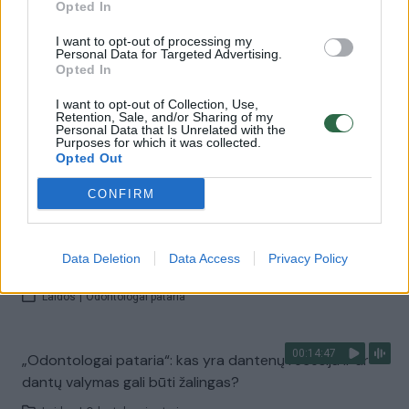
Opted In
00:16:53
„Odontologai pataria“: greito ir „pigaus“ gydymo
Turkijoje pasekmės
I want to opt-out of processing my
Personal Data for Targeted Advertising.
Laidos
|
Odontologai pataria
Opted In
I want to opt-out of Collection, Use,
Retention, Sale, and/or Sharing of my
00:15:44
„Odontologai pataria“: kaip prižiūrėti negalią turinčio
Personal Data that Is Unrelated with the
Purposes for which it was collected.
vaiko burnos sveikatą?
Opted Out
Laidos
|
Odontologai pataria
CONFIRM
00:11:02
„Odontologai pataria“: apie kokius vartojamus vaistus
Data Deletion
Data Access
Privacy Policy
būtina pranešti odontologui?
Laidos
|
Odontologai pataria
00:14:47
„Odontologai pataria“: kas yra dantenų recesija ir ar
dantų valymas gali būti žalingas?