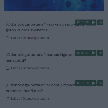
00:13:39
„Odontologai pataria“: kaip keisti savo elgesį vardan
geros burnos sveikatos?
Laidos
|
Odontologai pataria
00:09:31
„Odontologai pataria“: burnos irigatorius – naudoti ar
nenaudoti?
Laidos
|
Odontologai pataria
00:11:18
„Odontologai pataria“: ar dantų implantai – raktas nuo
burnos nepriežiūros?
Laidos
|
Odontologai pataria