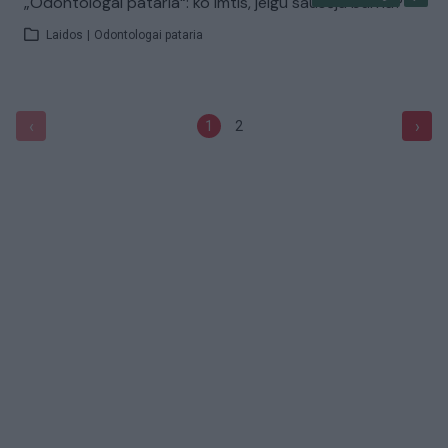
„Odontologai pataria“: ko imtis, jeigu sausėja burna?
Laidos
|
Odontologai pataria
‹
›
1
2