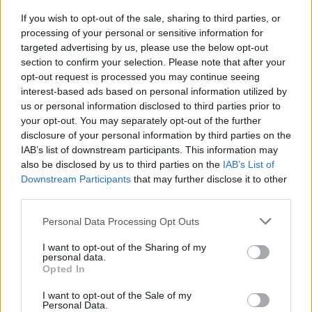
Laidos
|
Odontologai pataria
If you wish to opt-out of the sale, sharing to third parties, or
processing of your personal or sensitive information for
targeted advertising by us, please use the below opt-out
00:12:44
„Odontologai pataria“: skiepai nuo Žmogaus
section to confirm your selection. Please note that after your
papilomos viruso – onkologinės ligos prevencija
opt-out request is processed you may continue seeing
interest-based ads based on personal information utilized by
Laidos
|
Odontologai pataria
us or personal information disclosed to third parties prior to
your opt-out. You may separately opt-out of the further
disclosure of your personal information by third parties on the
00:11:28
„Odontologai pataria“: ar ikivėžinis susirgimas burnoje
IAB’s list of downstream participants. This information may
– nuosprendis?
also be disclosed by us to third parties on the
IAB’s List of
Downstream Participants
that may further disclose it to other
Laidos
|
Odontologai pataria
third parties.
Personal Data Processing Opt Outs
00:15:18
„Odontologai pataria“: kada netaisyklingas sąkandis
I want to opt-out of the Sharing of my
gydomas žandikaulio operacija?
personal data.
Opted In
Laidos
|
Odontologai pataria
I want to opt-out of the Sale of my
Personal Data.