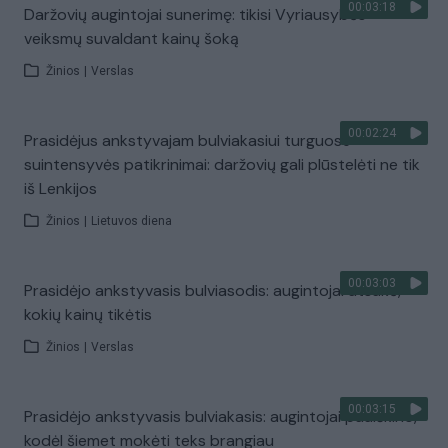
00:03:18
Daržovių augintojai sunerimę: tikisi Vyriausybės
veiksmų suvaldant kainų šoką
Žinios
|
Verslas
00:02:24
Prasidėjus ankstyvajam bulviakasiui turguose
suintensyvės patikrinimai: daržovių gali plūstelėti ne tik
iš Lenkijos
Žinios
|
Lietuvos diena
00:03:03
Prasidėjo ankstyvasis bulviasodis: augintojai atsakė,
kokių kainų tikėtis
Žinios
|
Verslas
00:03:15
Prasidėjo ankstyvasis bulviakasis: augintojai paaiškino,
kodėl šiemet mokėti teks brangiau