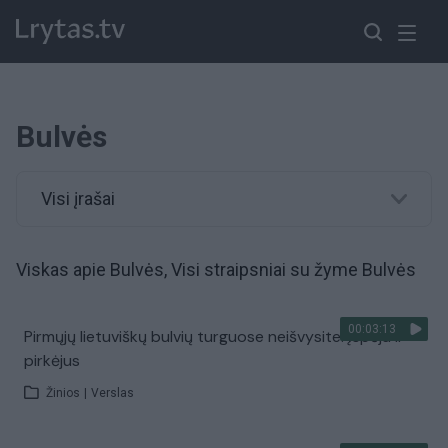
Bulvės
Visi įrašai
Viskas apie Bulvės, Visi straipsniai su žyme Bulvės
00:03:13
Pirmųjų lietuviškų bulvių turguose neišvysite: įspėja ir
pirkėjus
Žinios
|
Verslas