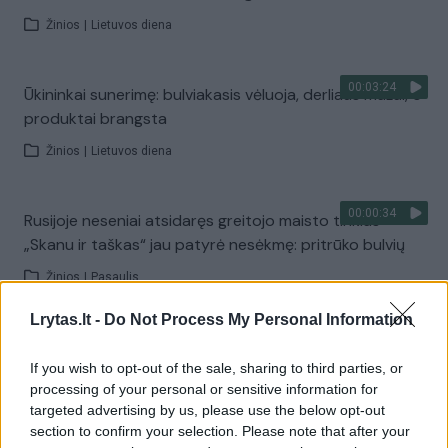
Žinios
|
Lietuvos diena
00:03:24
Ūkininkai sunerimę: bulviakasis vėluoja, derliaus mažai, o
produktai brangsta
Žinios
|
Lietuvos diena
00:00:34
Rusijoje neseniai atsidaręs greitojo maisto tinklas
„Skanu ir taškas“ jau patyrė nesėkmę: pritrūko bulvių
Žinios
|
Pasaulis
Lrytas.lt -
Do Not Process My Personal Information
00:02:45
Ankstyvasis bulviasodis – galvos skausmas ūkininkams:
dėl karo susilaiko nuo prognozių apie kainas
If you wish to opt-out of the sale, sharing to third parties, or
processing of your personal or sensitive information for
Žinios
|
Lietuvos diena
targeted advertising by us, please use the below opt-out
section to confirm your selection. Please note that after your