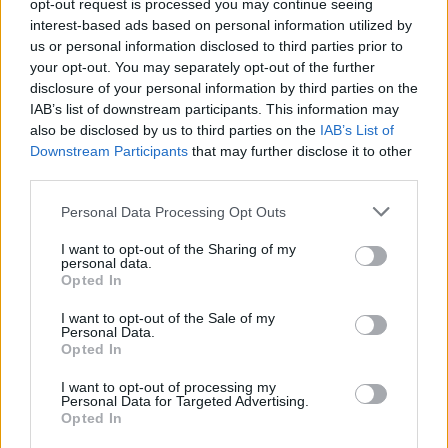
opt-out request is processed you may continue seeing
00:04:01
Receptų autorė dalijasi išskirtiniu žiemos patiekalu:
interest-based ads based on personal information utilized by
kiekvienas gali susikurti pagal save
us or personal information disclosed to third parties prior to
your opt-out. You may separately opt-out of the further
Žinios
|
Gyvenimo būdas
disclosure of your personal information by third parties on the
IAB’s list of downstream participants. This information may
also be disclosed by us to third parties on the
IAB’s List of
00:04:01
Spalvų paletė Kauno r. agronomės darže: violetinės
Downstream Participants
that may further disclose it to other
bulvės ir geltoni burokėliai
third parties.
Žinios
|
Gyvenimo būdas
Personal Data Processing Opt Outs
I want to opt-out of the Sharing of my
personal data.
00:03:29
Vilniuje gyventojus žadina iš balkono pilamų išmatų ir
Opted In
šlapimo tvaikas
I want to opt-out of the Sale of my
Personal Data.
Žinios
|
Lietuvos diena
Opted In
I want to opt-out of processing my
00:03:54
Virtas bulves valgyti sveika, jeigu žinote vieną taisyklę
Personal Data for Targeted Advertising.
Opted In
Žinios
|
Gyvenimo būdas