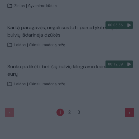
Žinios
|
Gyvenimo būdas
00:05:56
Kartą paragavęs, negali sustoti: pamatykite, ką iš
bulvių išdarinėja dzūkės
Laidos
|
Skinsiu raudoną rožę
00:12:39
Sunku patikėti, bet šių bulvių kilogramo kaina – 100
eurų
Laidos
|
Skinsiu raudoną rožę
‹
›
1
2
3