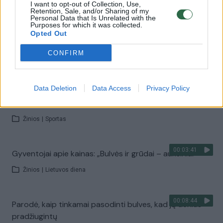
I want to opt-out of Collection, Use,
Retention, Sale, and/or Sharing of my
Personal Data that Is Unrelated with the
Purposes for which it was collected.
00:10:50
Gydomoji violetinė bulvė: ne tik gerina regėjimą, bet ir
Opted Out
saugo nuo vėžio
CONFIRM
Žinios
|
Gyvenimo būdas
00:01:04
Data Deletion
Data Access
Privacy Policy
Dvikovos su V. Putinu atsisakęs A. Lukašenka į Kremlių
atvežė neįprastą dovaną
Žinios
|
Sportas
00:03:41
Gyventojai apie kainas: „Bulvės ir grūdai – auksiniai“
Žinios
|
Lietuvos diena
00:08:44
Parodė, kaip tinkamai pasodinti bulves, kad jų derlius
pradžiugintų