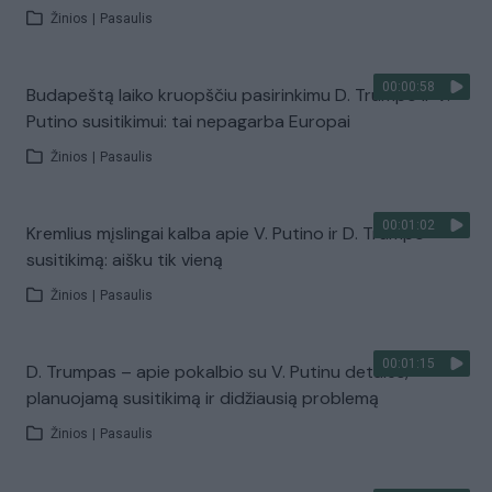
Žinios
|
Pasaulis
00:00:58
Budapeštą laiko kruopščiu pasirinkimu D. Trumpo ir V.
Putino susitikimui: tai nepagarba Europai
Žinios
|
Pasaulis
00:01:02
Kremlius mįslingai kalba apie V. Putino ir D. Trumpo
susitikimą: aišku tik vieną
Žinios
|
Pasaulis
00:01:15
D. Trumpas – apie pokalbio su V. Putinu detales,
planuojamą susitikimą ir didžiausią problemą
Žinios
|
Pasaulis