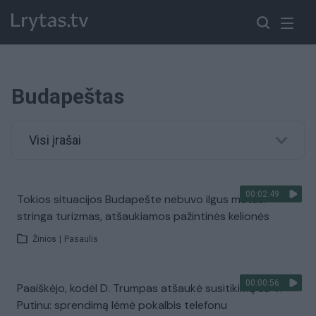
Budapeštas
Visi įrašai
00:02:49
Tokios situacijos Budapešte nebuvo ilgus metus:
stringa turizmas, atšaukiamos pažintinės kelionės
Žinios
|
Pasaulis
00:00:56
Paaiškėjo, kodėl D. Trumpas atšaukė susitikimą su V.
Putinu: sprendimą lėmė pokalbis telefonu