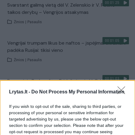
00:01:25
Svarstant galimą vietą dėl V. Zelenskio ir V. Putino
taikos derybų – Vengrijos atsakymas
Žinios
|
Pasaulis
00:01:05
Vengrijai trumpam likus be naftos – įspėjimai Ukrainai ir
padėka Rusijai: tikisi vieno
Žinios
|
Pasaulis
00:01:03
Po masinių Budapešto „Pride“ eitynių V. Orbanas ieško
kaltų: nusitaikė į vieną šalį
Lrytas.lt -
Do Not Process My Personal Information
Žinios
|
Pasaulis
If you wish to opt-out of the sale, sharing to third parties, or
processing of your personal or sensitive information for
00:00:55
Budapešte – masinis protestas prieš V. Orbaną: skriejo
targeted advertising by us, please use the below opt-out
aršios žinutės ir raginimai premjerą sodinti į kalėjimą
section to confirm your selection. Please note that after your
opt-out request is processed you may continue seeing