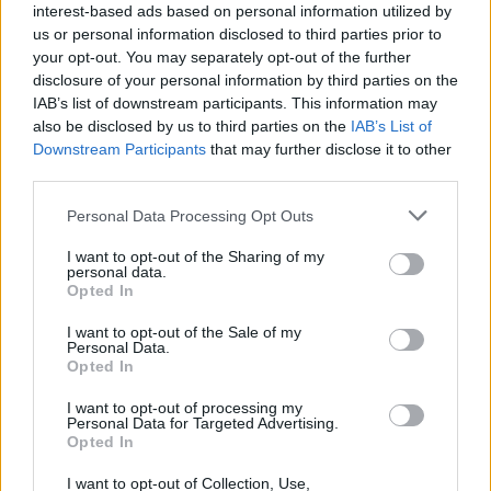
Žinios
|
Pasaulis
interest-based ads based on personal information utilized by
us or personal information disclosed to third parties prior to
your opt-out. You may separately opt-out of the further
00:00:39
Vengrijai verta sunerimti: ES taryba svarstys iš šalies
disclosure of your personal information by third parties on the
atimti balso teisę
IAB’s list of downstream participants. This information may
also be disclosed by us to third parties on the
IAB’s List of
Žinios
|
Pasaulis
Downstream Participants
that may further disclose it to other
third parties.
00:01:12
Vengrijoje tūkstančiai demonstrantų užblokavo tiltą: V.
Personal Data Processing Opt Outs
Orbano LGBT parado draudimas – tik pradžia
I want to opt-out of the Sharing of my
personal data.
Žinios
|
Pasaulis
Opted In
I want to opt-out of the Sale of my
Personal Data.
00:01:04
Tarptautinis arešto orderis nesustabdė B. Netanyahu:
Opted In
atvyko į Vengriją susitikti su V. Orbanu
I want to opt-out of processing my
Žinios
|
Pasaulis
Personal Data for Targeted Advertising.
Opted In
I want to opt-out of Collection, Use,
00:25:07