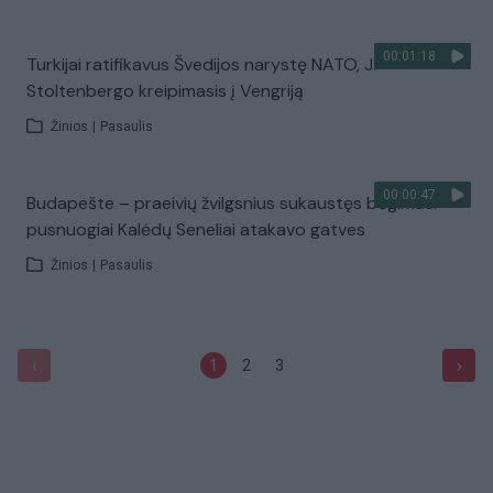
00:01:18
Turkijai ratifikavus Švedijos narystę NATO, J.
Stoltenbergo kreipimasis į Vengriją
Žinios
|
Pasaulis
00:00:47
Budapešte – praeivių žvilgsnius sukaustęs bėgimas:
pusnuogiai Kalėdų Seneliai atakavo gatves
Žinios
|
Pasaulis
‹
›
1
2
3