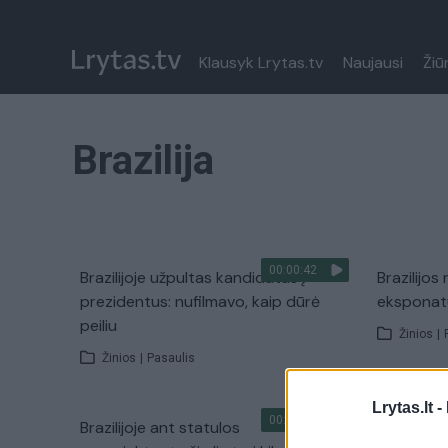
Klausyk Lrytas.tv
Naujausi
Žiū
Brazilija
00:00:42
Brazilijoje užpultas kandidatas į
Brazilijos
prezidentus: nufilmavo, kaip dūrė
eksponatu
peiliu
Žinios
|
Žinios
|
Pasaulis
Lrytas.lt -
00:00:51
Brazilijoje ant statulos
Kol brazila