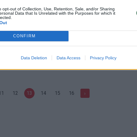
ko turistai, stebina ir žavi
saugumą, bet ne visiems tai a
„švaru“
o opt-out of Collection, Use, Retention, Sale, and/or Sharing
Pasaulis
ersonal Data that Is Unrelated with the Purposes for which it
lected.
Žinios
|
Pasaulis
Out
CONFIRM
00:00:59
00:00
s, kuriame kostiumo
Įnirtingi Brazilijos futbolo klubo
 – žmonės čia voliojasi
prezidento rinkimai baigėsi
muštynėmis
Data Deletion
Data Access
Privacy Policy
Pramogos
Žinios
|
Sportas
11
12
13
14
15
16
›