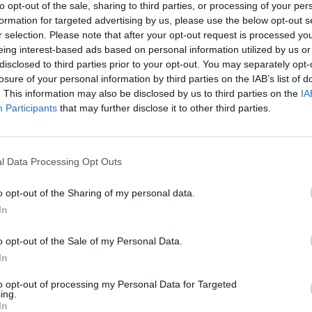
asaulio taurę
negalėjo nesustoti – tai išvysi
to opt-out of the sale, sharing to third parties, or processing of your per
kasdien
formation for targeted advertising by us, please use the below opt-out s
Sportas
r selection. Please note that after your opt-out request is processed y
Žinios
|
Auto
eing interest-based ads based on personal information utilized by us or
disclosed to third parties prior to your opt-out. You may separately opt-
losure of your personal information by third parties on the IAB’s list of
00:00:25
00:00
 futbolo rinktinė skaičiuoja
Publikos panika ir riksmai: festi
. This information may also be disclosed by us to third parties on the
IA
s: gynėją Danis Alves
klausytojai išvydo kraupią trag
Participants
that may further disclose it to other third parties.
trauma
Žinios
|
Pasaulis
Sportas
l Data Processing Opt Outs
00:01:01
00:01
o opt-out of the Sharing of my personal data.
 lėktuvo katastrofos
Rūta Meilutytė sėkmingai prad
In
e priežastis: tyrimas truko
sezoną – Brazilijoje pateko į fi
etus
Žinios
|
Sportas
o opt-out of the Sale of my Personal Data.
Pasaulis
In
to opt-out of processing my Personal Data for Targeted
ing.
00:00:58
00:02
s reginys miške: tai, ką po
Brazilija sugalvojo, kaip padidin
In