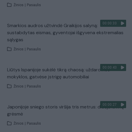
Žinios
|
Pasaulis
00:00:33
Smarkios audros užtvindė Graikijos salyną:
sustabdytas eismas, gyventojai išgyvena ekstremalias
sąlygas
Žinios
|
Pasaulis
00:00:43
Liūtys Ispanijoje sukėlė tikrą chaosą: uždaromos
mokyklos, gatvėse įstrigę automobiliai
Žinios
|
Pasaulis
00:00:27
Japonijoje sniego storis viršija tris metrus: didėja lavinų
grėsmė
Žinios
|
Pasaulis