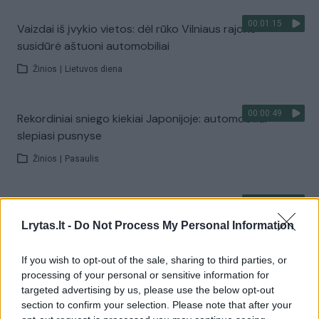
00:01:15
Vaizdai iš įvykio vietos: dėl rūko Vilniaus rajone
susidūrė aštuoni automobiliai
Žinios
|
Lietuvos diena
00:00:49
Rekordiniai sniego kiekiai Japonijoje: automobiliai
slepiasi pusnyse
Žinios
|
Pasaulis
00:00:43
Rekordinis vėjas sukėlė chaosą Airijoje: be elektros liko
715 tūkst. namų
Lrytas.lt -
Do Not Process My Personal Information
Žinios
|
Pasaulis
If you wish to opt-out of the sale, sharing to third parties, or
processing of your personal or sensitive information for
targeted advertising by us, please use the below opt-out
00:00:35
Oro tarša Bankoke pasiekė kritinį lygį: uždaryta 300
section to confirm your selection. Please note that after your
mokyklų, daugėja sveikatos problemų