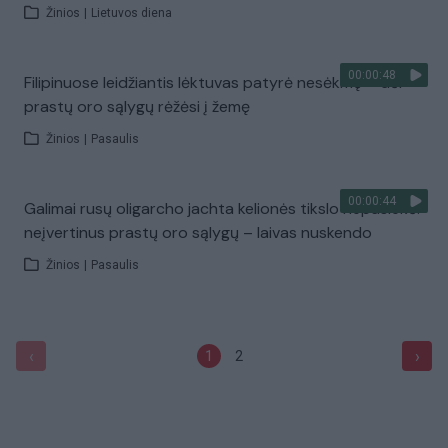
Žinios
|
Lietuvos diena
00:00:48
Filipinuose leidžiantis lėktuvas patyrė nesėkmę – dėl
prastų oro sąlygų rėžėsi į žemę
Žinios
|
Pasaulis
00:00:44
Galimai rusų oligarcho jachta kelionės tikslo nepasiekė:
neįvertinus prastų oro sąlygų – laivas nuskendo
Žinios
|
Pasaulis
‹
›
1
2