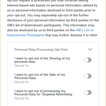
opt-out request is processed you may continue seeing
interest-based ads based on personal information utilized by
Žinios
|
Pasaulis
us or personal information disclosed to third parties prior to
your opt-out. You may separately opt-out of the further
disclosure of your personal information by third parties on the
00:00:16
Užfiksuota: Baltijos jūrą pasiekė audra, pranešama apie
IAB’s list of downstream participants. This information may
prastas sąlygas
also be disclosed by us to third parties on the
IAB’s List of
Downstream Participants
that may further disclose it to other
Žinios
|
Pasaulis
third parties.
Personal Data Processing Opt Outs
00:00:40
Pietų Korėjoje smarkus sniegas sukėlė masinę avariją:
susidūrė 53 automobiliai, mažiausiai 11 sužeistųjų
I want to opt-out of the Sharing of my
personal data.
Opted In
Žinios
|
Pasaulis
I want to opt-out of the Sale of my
Personal Data.
00:00:40
Nufilmavo pūgą Vakarų Lietuvoje: įspėja – sniego
Opted In
pridrėbs kaip reikiant
I want to opt-out of processing my
Personal Data for Targeted Advertising.
Žinios
|
Lietuvos diena
Opted In