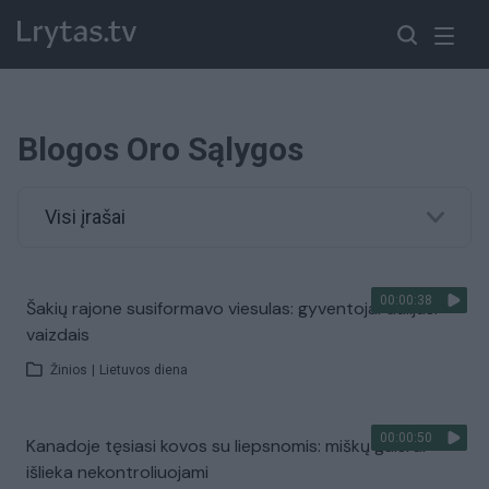
Blogos Oro Sąlygos
Visi įrašai
00:00:38
Šakių rajone susiformavo viesulas: gyventojai dalijasi
vaizdais
Žinios
|
Lietuvos diena
00:00:50
Kanadoje tęsiasi kovos su liepsnomis: miškų gaisrai
išlieka nekontroliuojami