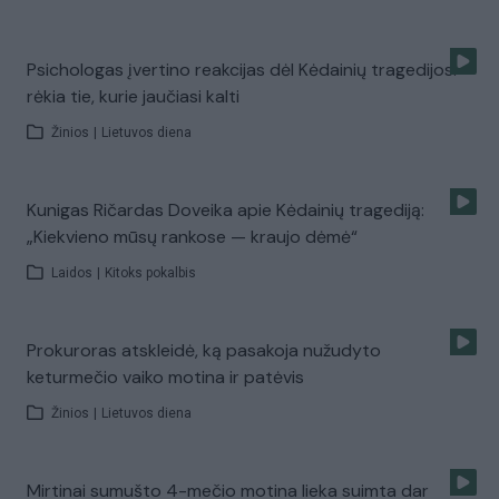
Psichologas įvertino reakcijas dėl Kėdainių tragedijos:
rėkia tie, kurie jaučiasi kalti
Žinios
|
Lietuvos diena
Kunigas Ričardas Doveika apie Kėdainių tragediją:
„Kiekvieno mūsų rankose — kraujo dėmė“
Laidos
|
Kitoks pokalbis
Prokuroras atskleidė, ką pasakoja nužudyto
keturmečio vaiko motina ir patėvis
Žinios
|
Lietuvos diena
Mirtinai sumušto 4-mečio motina lieka suimta dar