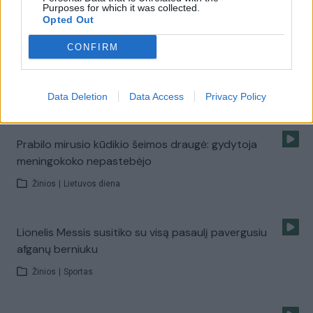
Purposes for which it was collected.
Žinios
|
Sportas
Opted Out
CONFIRM
Abejojama, ar medikai padarė viską, kad išgelbėtų
meningokoku sergantį vaiką
Žinios
Data Deletion
|
Lietuvos diena
Data Access
Privacy Policy
Prabilo mirusio kūdikio šeimos draugė: gydytoja
meningokoko nepastebėjo
Žinios
|
Lietuvos diena
Lionelis Messis susitiko su visą pasaulį pavergusiu
afganų berniuku
Žinios
|
Sportas