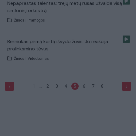
Nepaprastas talentas: trejų metų rusas užvaldė visą
simfoninį orkestrą
Žinios
|
Pramogos
Berniukas pirmą kartą išvydo žuvis. Jo reakcija
pralinksmino tėvus
Žinios
|
Videobumas
...
‹
›
1
2
3
4
5
6
7
8