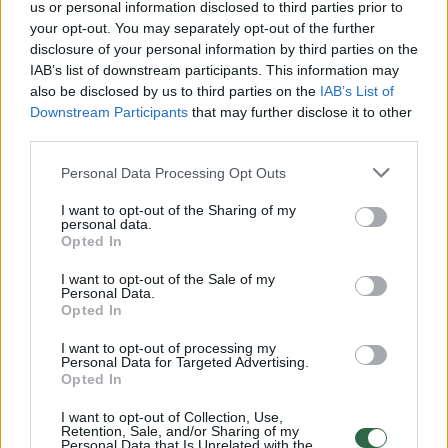
us or personal information disclosed to third parties prior to
your opt-out. You may separately opt-out of the further
Ekspertas: vaikas buvo mušamas viskuo, kas pakliuvo
disclosure of your personal information by third parties on the
po ranka
IAB’s list of downstream participants. This information may
also be disclosed by us to third parties on the
IAB’s List of
Žinios
|
Kriminalai
Downstream Participants
that may further disclose it to other
third parties.
Medikas: niekas nekvietė pagalbos tol, kol berniukui
Personal Data Processing Opt Outs
nesustojo širdis
I want to opt-out of the Sharing of my
personal data.
Žinios
|
Lietuvos diena
Opted In
I want to opt-out of the Sale of my
Personal Data.
Kėdainiuose patėvio žiauriai sumuštas berniukas mirė
Opted In
Žinios
|
Lietuvos diena
I want to opt-out of processing my
Personal Data for Targeted Advertising.
Opted In
Neįtikėtinas 11-mečio berniuko taiklumas pavergė visą
I want to opt-out of Collection, Use,
areną
Retention, Sale, and/or Sharing of my
Personal Data that Is Unrelated with the