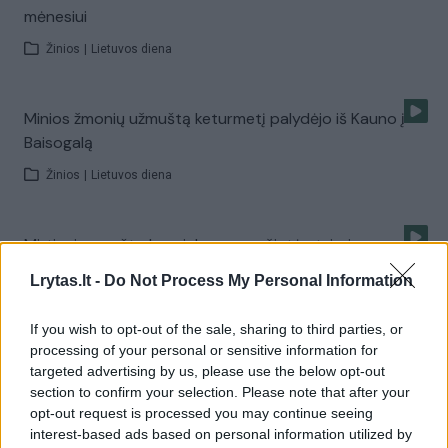
mėnesiui
Žinios
|
Lietuvos diena
Minios žmonių užmuštą keturmetį palydėjo iš Kauno į
Baisogalą
Žinios
|
Lietuvos diena
Mirtinai sumušto berniuko promočiutė atvirai
papasakojo apie budelį
Lrytas.lt -
Do Not Process My Personal Information
Žinios
|
Lietuvos diena
If you wish to opt-out of the sale, sharing to third parties, or
processing of your personal or sensitive information for
Po tragedijos Vaikų teisių tarnyba suskubo teisintis,
targeted advertising by us, please use the below opt-out
ministrai kraipo galvas
section to confirm your selection. Please note that after your
opt-out request is processed you may continue seeing
Žinios
|
Lietuvos diena
interest-based ads based on personal information utilized by