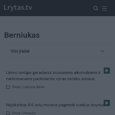
Berniukas
Visi įrašai
Likimo smūgis geradariui: buvusiems alkoholikams ir
narkomanams padedantis vyras neteko sūnaus
Žinios
|
Lietuvos diena
Neįtikėtina: 64-erių moteris pagimdė sveikus dvynius
Žinios
|
Pasaulis