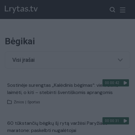
Bėgikai
Visi įrašai
00:00:42
Sostinėje surengtas „Kalėdinis bėgimas“: vieni siekė
laimėti, o kiti – stebinti šventiškomis aprangomis
Žinios
|
Sportas
00:00:31
60 tūkstančių bėgikų šį rytą varžėsi Paryžiaus
maratone: paskelbti nugalėtojai