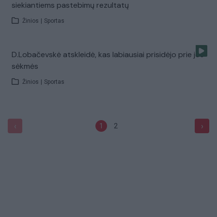
siekiantiems pastebimų rezultatų
Žinios
|
Sportas
D.Lobačevskė atskleidė, kas labiausiai prisidėjo prie jos
sėkmės
Žinios
|
Sportas
‹
›
1
2