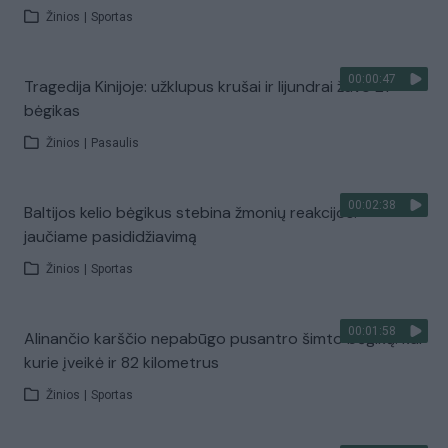
Žinios
|
Sportas
00:00:47
Tragedija Kinijoje: užklupus krušai ir lijundrai žuvo 21
bėgikas
Žinios
|
Pasaulis
00:02:38
Baltijos kelio bėgikus stebina žmonių reakcijos:
jaučiame pasididžiavimą
Žinios
|
Sportas
00:01:58
Alinančio karščio nepabūgo pusantro šimto bėgikų: kai
kurie įveikė ir 82 kilometrus
Žinios
|
Sportas