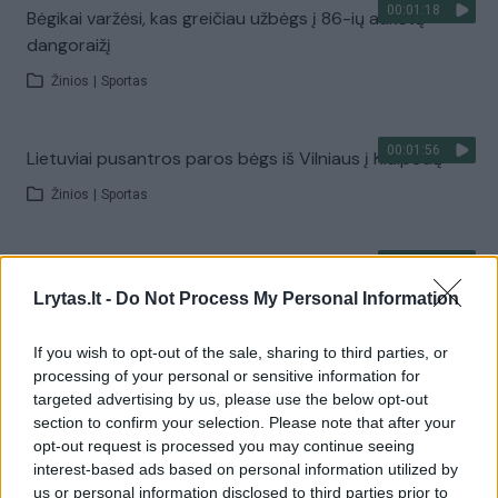
00:01:18
Bėgikai varžėsi, kas greičiau užbėgs į 86-ių aukštų
dangoraižį
Žinios
|
Sportas
00:01:56
Lietuviai pusantros paros bėgs iš Vilniaus į Klaipėdą
Žinios
|
Sportas
00:03:05
Vilniaus maratono organizatorius prabilo apie didelius
pakitimus ateityje
Lrytas.lt -
Do Not Process My Personal Information
Žinios
|
Sportas
If you wish to opt-out of the sale, sharing to third parties, or
processing of your personal or sensitive information for
targeted advertising by us, please use the below opt-out
00:01:22
Andų kalnuose – itin sudėtingos bėgimo varžybos
section to confirm your selection. Please note that after your
mirties keliu
opt-out request is processed you may continue seeing
interest-based ads based on personal information utilized by
Žinios
|
Sportas
us or personal information disclosed to third parties prior to