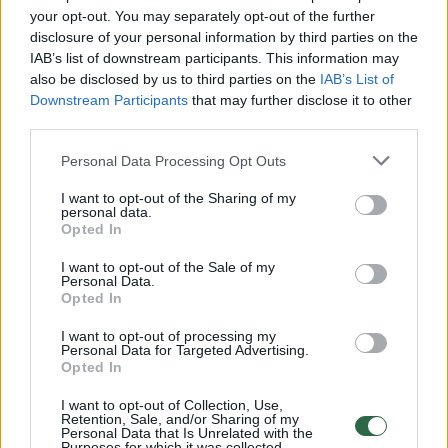
your opt-out. You may separately opt-out of the further
disclosure of your personal information by third parties on the
00:01:25
Moters vairavimas sukėlė pykčio bangą: užsipuolė visa
IAB’s list of downstream participants. This information may
minia
also be disclosed by us to third parties on the
IAB’s List of
Downstream Participants
that may further disclose it to other
Žinios
|
Auto
third parties.
Personal Data Processing Opt Outs
00:00:19
„Aklasis“ nutrūktgalvių bėgimas baigėsi ne itin smagiai
I want to opt-out of the Sharing of my
Žinios
|
Pramogos
personal data.
Opted In
I want to opt-out of the Sale of my
00:02:08
Iškilmingoje ceremonijoje dalyvavę vilniečiai siekė
Personal Data.
rekordų
Opted In
Žinios
|
Sportas
I want to opt-out of processing my
Personal Data for Targeted Advertising.
Opted In
00:01:02
7 tūkstančiai bėgikų skrodė sostinės senamiesčio
I want to opt-out of Collection, Use,
Retention, Sale, and/or Sharing of my
gatvėmis
Personal Data that Is Unrelated with the
Purposes for which it was collected.