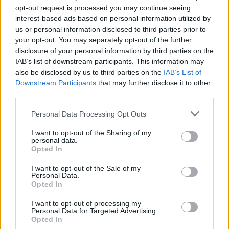
opt-out request is processed you may continue seeing
remontuojamas automobilis prispaudė vyrą
interest-based ads based on personal information utilized by
Žinios
|
Lietuvos diena
us or personal information disclosed to third parties prior to
your opt-out. You may separately opt-out of the further
disclosure of your personal information by third parties on the
00:07:30
IAB’s list of downstream participants. This information may
Parodė naują, aukšto lygio automobilį: daugelį
also be disclosed by us to third parties on the
IAB’s List of
nustebins kainos ir kokybės santykiu
Downstream Participants
that may further disclose it to other
Žinios
|
Auto
third parties.
Personal Data Processing Opt Outs
00:00:28
Kelionė automobiliu katinui neprailgo: atrado naują
I want to opt-out of the Sharing of my
žaidimą
personal data.
Opted In
Žinios
|
Augintinis
I want to opt-out of the Sale of my
Personal Data.
Opted In
00:09:04
Parodė lietuviams dar nematytą automobilio modelį:
kainos ir kokybės santykis nustebins
I want to opt-out of processing my
Personal Data for Targeted Advertising.
Opted In
Žinios
|
Auto