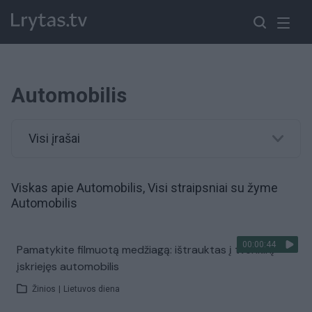
Automobilis
Visi įrašai
Viskas apie Automobilis, Visi straipsniai su žyme
Automobilis
00:00:44
Pamatykite filmuotą medžiagą: ištrauktas į tvenkinį
įskriejęs automobilis
Žinios
|
Lietuvos diena