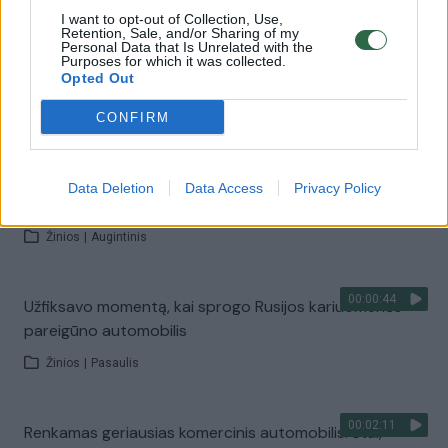
I want to opt-out of Collection, Use,
Retention, Sale, and/or Sharing of my
Personal Data that Is Unrelated with the
00:00:16
Užfiksavo laukinį automobilių vagį: į vieną pavyko
Purposes for which it was collected.
įsibrauti
Opted Out
Žinios
|
Augintinis
CONFIRM
00:00:21
Automobilio salone – skanėstų lėkštė: keturkojis turėjo
Data Deletion
Data Access
Privacy Policy
tik vieną užgaidą
Žinios
|
Augintinis
00:00:44
Užfiksavo momentą, kai sprogo Rusijos kariuomenės
pareigūno automobilis
Žinios
|
Pasaulis
00:02:11
Renkamas geriausias komercinis automobilis: štai,