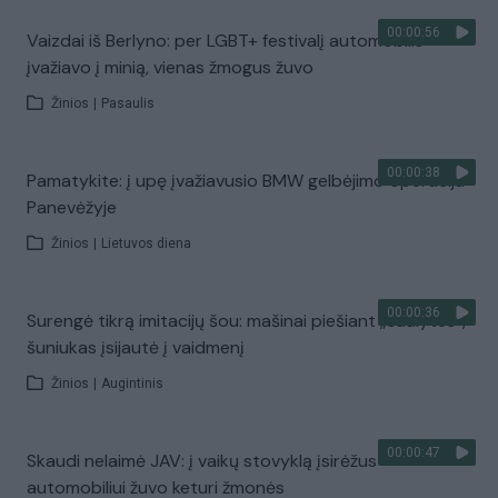
00:00:56
Vaizdai iš Berlyno: per LGBT+ festivalį automobilis
įvažiavo į minią, vienas žmogus žuvo
Žinios
|
Pasaulis
00:00:38
Pamatykite: į upę įvažiavusio BMW gelbėjimo operacija
Panevėžyje
Žinios
|
Lietuvos diena
00:00:36
Surengė tikrą imitacijų šou: mašinai piešiant „saulytes“,
šuniukas įsijautė į vaidmenį
Žinios
|
Augintinis
00:00:47
Skaudi nelaimė JAV: į vaikų stovyklą įsirėžus
automobiliui žuvo keturi žmonės