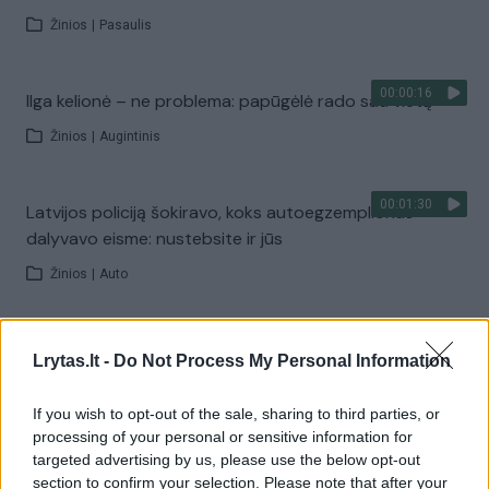
Žinios
|
Pasaulis
00:00:16
Ilga kelionė – ne problema: papūgėlė rado sau vietą
Žinios
|
Augintinis
00:01:30
Latvijos policiją šokiravo, koks autoegzempliorius
dalyvavo eisme: nustebsite ir jūs
Žinios
|
Auto
00:00:39
Traukinys JAV rėžėsi į visureigį: užfiksavo nelaimės
Lrytas.lt -
Do Not Process My Personal Information
momentą
Žinios
|
Pasaulis
If you wish to opt-out of the sale, sharing to third parties, or
processing of your personal or sensitive information for
targeted advertising by us, please use the below opt-out
00:00:38
section to confirm your selection. Please note that after your
Mirtinas incidentas Vilniaus autoservise: