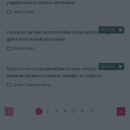
pagal kokius kriterijus vertinama
Žinios
|
Auto
00:02:36
Į kovą su taršiais automobiliais stoja aplinkosaugininkai:
galite būti sustabdyti kelyje
Žinios
|
Auto
00:04:10
Karo fronte situacijai keičiantis kas minutę, renkama
parama Ukrainos kariams: įvardijo, ko trūksta
Žinios
|
Lietuvos diena
‹
›
1
2
3
4
5
6
7