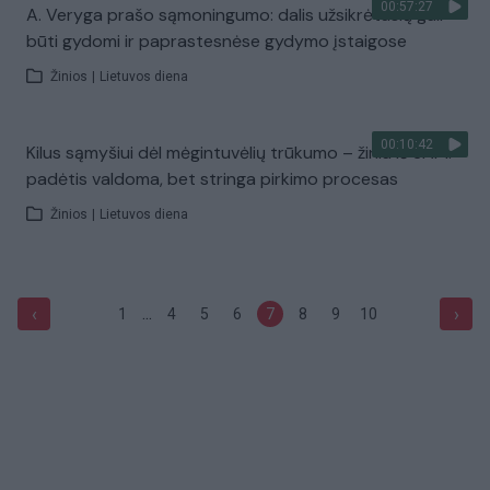
00:57:27
A. Veryga prašo sąmoningumo: dalis užsikrėtusių gali
būti gydomi ir paprastesnėse gydymo įstaigose
Žinios
|
Lietuvos diena
00:10:42
Kilus sąmyšiui dėl mėgintuvėlių trūkumo – žinia iš SAM:
padėtis valdoma, bet stringa pirkimo procesas
Žinios
|
Lietuvos diena
...
‹
›
1
4
5
6
7
8
9
10