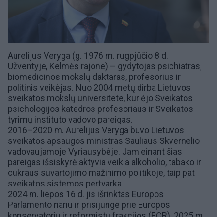
Aurelijus Veryga (g. 1976 m. rugpjūčio 8 d.
Užventyje, Kelmės rajone) – gydytojas psichiatras,
biomedicinos mokslų daktaras, profesorius ir
politinis veikėjas. Nuo 2004 metų dirba
Lietuvos
sveikatos mokslų universitete
, kur ėjo Sveikatos
psichologijos katedros profesoriaus ir Sveikatos
tyrimų instituto vadovo pareigas.
2016–2020 m. Aurelijus Veryga buvo Lietuvos
sveikatos apsaugos ministras
Sauliaus Skvernelio
vadovaujamoje Vyriausybėje. Jam einant šias
pareigas išsiskyrė aktyvia veikla alkoholio, tabako ir
cukraus suvartojimo mažinimo politikoje, taip pat
sveikatos sistemos pertvarka.
2024 m. liepos 16 d. jis išrinktas
Europos
Parlamento nariu
ir prisijungė prie Europos
konservatorių ir reformistų frakcijos (ECR). 2025 m.