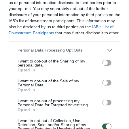
us or personal information disclosed to third parties prior to
Žinios
|
Lietuvos diena
your opt-out. You may separately opt-out of the further
disclosure of your personal information by third parties on the
IAB’s list of downstream participants. This information may
00:45:05
also be disclosed by us to third parties on the
IAB’s List of
A. Veryga pasakė, ar galime planuoti šventes draugų
Downstream Participants
that may further disclose it to other
kompanijoje
third parties.
Žinios
|
Lietuvos diena
Personal Data Processing Opt Outs
I want to opt-out of the Sharing of my
00:17:23
A. Veryga apie koronaviruso plitimą: ši savaitė bus
personal data.
Opted In
kritinė
I want to opt-out of the Sale of my
Žinios
|
Lietuvos diena
Personal Data.
Opted In
00:14:38
S. Čaplinskas: kai tas pats žmogus kalba vien apie
I want to opt-out of processing my
Personal Data for Targeted Advertising.
ribojimus – žmonės linkę elgtis priešingai
Opted In
Žinios
|
Lietuvos diena
I want to opt-out of Collection, Use,
Retention, Sale, and/or Sharing of my
Personal Data that Is Unrelated with the