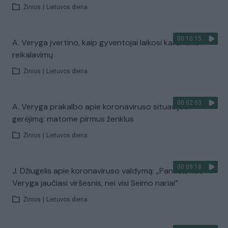
Žinios
|
Lietuvos diena
00:10:15
A. Veryga įvertino, kaip gyventojai laikosi karantino
reikalavimų
Žinios
|
Lietuvos diena
00:02:03
A. Veryga prakalbo apie koronaviruso situacijos
gerėjimą: matome pirmus ženklus
Žinios
|
Lietuvos diena
00:09:18
J. Džiugelis apie koronaviruso valdymą: „Panašu, kad A.
Veryga jaučiasi viršesnis, nei visi Seimo nariai“
Žinios
|
Lietuvos diena