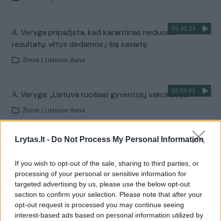
00:42:34
A. Veryga pripažįsta, kad karantinas neduoda
rezultatų: viltys dedamos į šią savaitę
Žinios
|
Lietuvos diena
00:09:02
A. Veryga: „Lietuva ruošiasi gyventojų vakcinacijai“
Žinios
|
Lietuvos diena
Lrytas.lt -
Do Not Process My Personal Information
00:12:30
A. Verygos žinia politikams: „Prašau nesusireikšminti ir
nekritikuoti epidemiologų“
If you wish to opt-out of the sale, sharing to third parties, or
Žinios
|
Lietuvos diena
processing of your personal or sensitive information for
targeted advertising by us, please use the below opt-out
section to confirm your selection. Please note that after your
00:12:05
opt-out request is processed you may continue seeing
A. Veryga: būsimam sveikatos apsaugos ministrui
interest-based ads based on personal information utilized by
nekenksiu, o bandysiu padėti