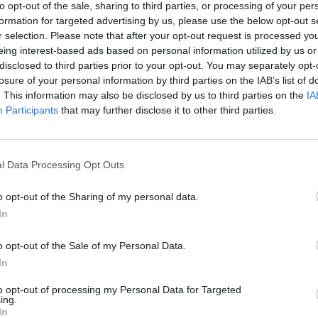
mas su Motinos diena
kamerą yra lengviau nei mamai 
to opt-out of the sale, sharing to third parties, or processing of your per
formation for targeted advertising by us, please use the below opt-out s
Pramogos
Žinios
|
Pramogos
r selection. Please note that after your opt-out request is processed y
eing interest-based ads based on personal information utilized by us or
disclosed to third parties prior to your opt-out. You may separately opt-
losure of your personal information by third parties on the IAB’s list of
01:03:41
00:02
tuvių grupė „Rebelheart”
„Rebelheart” daina, už kurią g
. This information may also be disclosed by us to third parties on the
IA
grupės „Scorpions“
„Scorpions“ lietuviams siūlė 3
Participants
that may further disclose it to other third parties.
 30 tūkst. ?
tūkstančių
Pramogos
Žinios
|
Pramogos
l Data Processing Opt Outs
00:47:08
00:39
o opt-out of the Sharing of my personal data.
is“ laidoje vietoje
Atlikėja Donalda įsimylėjo: „Myl
In
tų naudojo šaukštus,
kolegiška, bet moteriška meile
et šašlykinę
Žinios
|
Pramogos
o opt-out of the Sale of my Personal Data.
Pramogos
In
to opt-out of processing my Personal Data for Targeted
ing.
00:01:31
00:02
deriui muzikanto likimą
80-metis žada perspjauti vyri
In