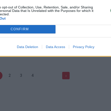
vo būrėja
jaunikio rekordą: „Man tuoktis 
tik už kelių metų“
o opt-out of Collection, Use, Retention, Sale, and/or Sharing
Pramogos
ersonal Data that Is Unrelated with the Purposes for which it
lected.
Žinios
|
Pramogos
Out
CONFIRM
00:44:35
00:37
 apie pažintį su vyru:
Apsivilkęs Borato kostiumą
elių eismo pažeidimą, o jis
„patrulis“ pateko į nemalonią
situaciją
Data Deletion
Data Access
Privacy Policy
Pramogos
Žinios
|
Pramogos
2
3
4
›