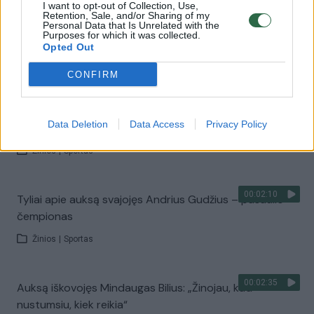
I want to opt-out of Collection, Use,
Retention, Sale, and/or Sharing of my
Personal Data that Is Unrelated with the
Purposes for which it was collected.
00:00:38
Lina Batulevičiūtė nuskynė elito lygio varžybų auksą
Opted Out
Žinios
|
Sportas
CONFIRM
00:00:58
Lietuvos studentų krepšinio rinktinė universiadoje
Data Deletion
Data Access
Privacy Policy
laimėjo auksą
Žinios
|
Sportas
00:02:10
Tyliai apie auksą svajojęs Andrius Gudžius – pasaulio
čempionas
Žinios
|
Sportas
00:02:35
Auksą iškovojęs Mindaugas Bilius: „Žinojau, kad
nustumsiu, kiek reikia“