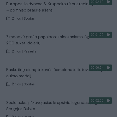
00:02:12
Europos žaidynėse S. Krupeckaitė nustebino pati save
– po finišo braukė ašarą
Žinios
|
Sportas
00:01:02
Zimbabvė prašo pagalbos: kalnakasiams išgelbėti reikia
200 tūkst. dolerių
Žinios
|
Pasaulis
00:00:54
Paskutinę dieną trikovės čempionate lietuvis nuskynė
aukso medalį
Žinios
|
Sportas
00:02:06
Seule auksą iškovojusias krepšinio legendas pagerbė
Sergejus Bubka