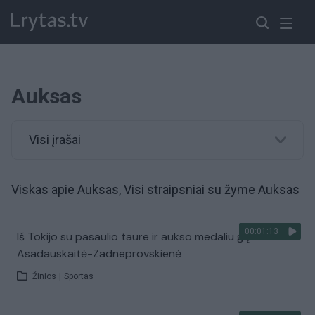
Auksas
Visi įrašai
Viskas apie Auksas, Visi straipsniai su žyme Auksas
00:01:13
Iš Tokijo su pasaulio taure ir aukso medaliu grįžo L.
Asadauskaitė-Zadneprovskienė
Žinios
|
Sportas