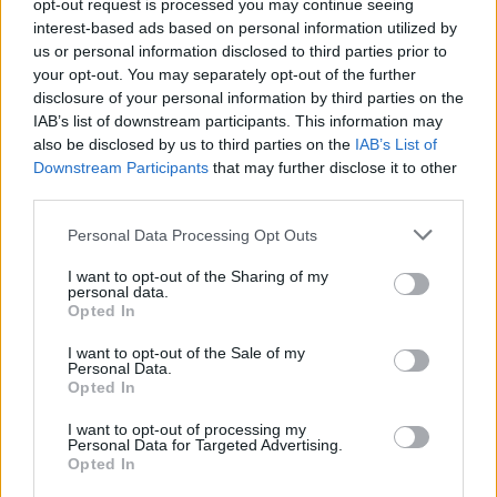
Aptiktos rusų karinio laivo nuolaužos, kurios gali slėpti
opt-out request is processed you may continue seeing
133 mlrd. vertės aukso luitus
interest-based ads based on personal information utilized by
us or personal information disclosed to third parties prior to
Žinios
|
Pasaulis
your opt-out. You may separately opt-out of the further
disclosure of your personal information by third parties on the
IAB’s list of downstream participants. This information may
00:01:20
Prabangus patiekalas: šio restorano lankytojai žino
also be disclosed by us to third parties on the
IAB’s List of
aukso skonį
Downstream Participants
that may further disclose it to other
third parties.
Žinios
|
Pasaulis
Personal Data Processing Opt Outs
00:01:20
I want to opt-out of the Sharing of my
Viename Niujorko restorane galima įsitikinti, koks yra
personal data.
aukso skonis
Opted In
Žinios
|
Pasaulis
I want to opt-out of the Sale of my
Personal Data.
Opted In
00:01:52
Lietuvos bankas parodė, kaip kaldinamos auksinės
I want to opt-out of processing my
kolekcinės monetos
Personal Data for Targeted Advertising.
Opted In
Žinios
|
Lietuvos diena