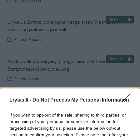
Žinios
|
Sportas
00:01:02
Unikalus 2 mlrd. dolerių kainavęs tiltas Vietnamo
kalnuose pakerėjo pasaulį
Žinios
|
Pasaulis
00:01:18
Andrius Skuja neįgaliųjų lengvosios atletikos
čempionate iškovojo auksą
Žinios
|
Sportas
00:00:52
Lrytas.lt -
Do Not Process My Personal Information
A. Gudžius paskutiniuoju metimu nokautavo švedą ir
tapo Europos čempionu
If you wish to opt-out of the sale, sharing to third parties, or
Žinios
|
Sportas
processing of your personal or sensitive information for
targeted advertising by us, please use the below opt-out
section to confirm your selection. Please note that after your
00:02:42