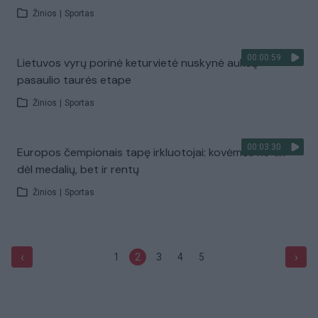
Žinios
|
Sportas
00:00:59
Lietuvos vyrų porinė keturvietė nuskynė auksą
pasaulio taurės etape
Žinios
|
Sportas
00:03:30
Europos čempionais tapę irkluotojai: kovėmės ne tik
dėl medalių, bet ir rentų
Žinios
|
Sportas
‹
›
1
2
3
4
5