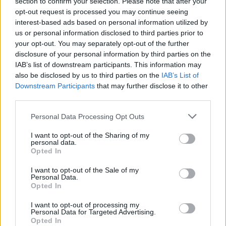
section to confirm your selection. Please note that after your
00:00:39
Politiką apleidusi Loreta Graužinienė įsidarbino
opt-out request is processed you may continue seeing
valstybinėje įmonėje
interest-based ads based on personal information utilized by
us or personal information disclosed to third parties prior to
Žinios
|
Lietuvos diena
your opt-out. You may separately opt-out of the further
disclosure of your personal information by third parties on the
IAB’s list of downstream participants. This information may
Politologas apie A. Guogos planus: jis gali imtis valymo
also be disclosed by us to third parties on the
IAB’s List of
Downstream Participants
that may further disclose it to other
Žinios
|
Lietuvos diena
third parties.
Personal Data Processing Opt Outs
Apsiskaičiavo: dėl pajamų skandalo traukiasi „Toshiba“
vadovas
I want to opt-out of the Sharing of my
personal data.
Opted In
Žinios
|
Verslas
I want to opt-out of the Sale of my
Personal Data.
Už energetikų taškymąsi pirtyse sumokėjo elektros
Opted In
vartotojai
I want to opt-out of processing my
Personal Data for Targeted Advertising.
Žinios
|
Lietuvos diena
Opted In