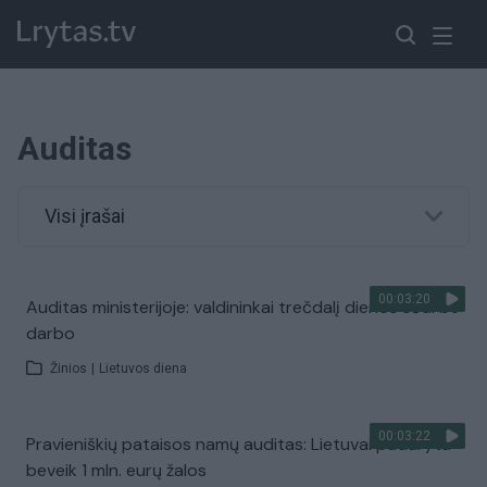
Auditas
Visi įrašai
00:03:20
Auditas ministerijoje: valdininkai trečdalį dienos sėdi be
darbo
Žinios
|
Lietuvos diena
00:03:22
Pravieniškių pataisos namų auditas: Lietuvai padaryta
beveik 1 mln. eurų žalos