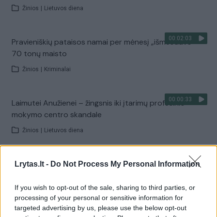
Žinios
|
Lietuvos diena
00:02:03
Pravieniškių pataisos namai per mėnesį „išmesdavo“
70 tonų maisto
Žinios
|
Kriminalai
00:00:33
Laimutei Anužienei – žingsnis iki įtarimų profesinio
mokymo centro skandale
Žinios
|
Lietuvos diena
00:03:13
Švedai atliks Lietuvos kelių auditą: eižėjančio ruožo
Lrytas.lt -
Do Not Process My Personal Information
trūkumai jau matyti
If you wish to opt-out of the sale, sharing to third parties, or
Žinios
|
Lietuvos diena
processing of your personal or sensitive information for
targeted advertising by us, please use the below opt-out