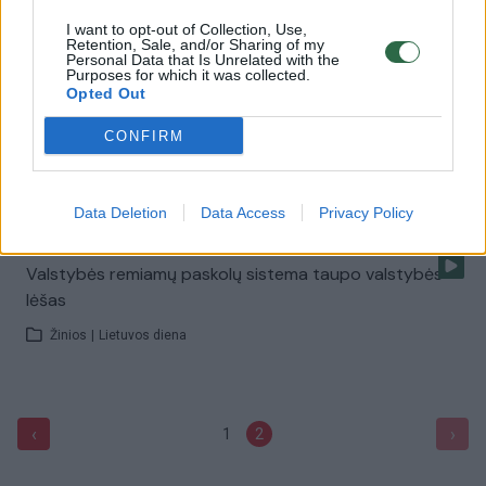
I want to opt-out of Collection, Use,
Retention, Sale, and/or Sharing of my
Krikščioniškuose gimdymo namuose – velniški darbeliai
Personal Data that Is Unrelated with the
Purposes for which it was collected.
Žinios
|
Lietuvos diena
Opted Out
CONFIRM
Klaidos „Snoro“ istorijoje ir toliau išperkamos milijonais
Žinios
|
Verslas
Data Deletion
Data Access
Privacy Policy
Valstybės remiamų paskolų sistema taupo valstybės
lėšas
Žinios
|
Lietuvos diena
‹
›
1
2