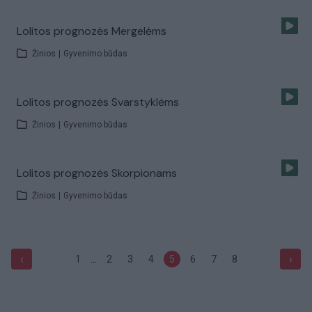
Lolitos prognozės Mergelėms
Žinios
|
Gyvenimo būdas
Lolitos prognozės Svarstyklėms
Žinios
|
Gyvenimo būdas
Lolitos prognozės Skorpionams
Žinios
|
Gyvenimo būdas
...
‹
›
1
2
3
4
5
6
7
8