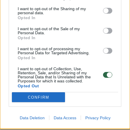
Žinios
|
Gyvenimo būdas
I want to opt-out of the Sharing of my
personal data.
Opted In
Lolitos prognozės Jaučiams
I want to opt-out of the Sale of my
Personal Data.
Žinios
|
Gyvenimo būdas
Opted In
I want to opt-out of processing my
Personal Data for Targeted Advertising.
Lolitos prognozės Dvyniams
Opted In
Žinios
|
Gyvenimo būdas
I want to opt-out of Collection, Use,
Retention, Sale, and/or Sharing of my
Personal Data that Is Unrelated with the
Purposes for which it was collected.
Lolitos prognozės Vėžiams
Opted Out
Žinios
|
Gyvenimo būdas
CONFIRM
Lolitos prognozės Liūtams
Data Deletion
Data Access
Privacy Policy
Žinios
|
Gyvenimo būdas