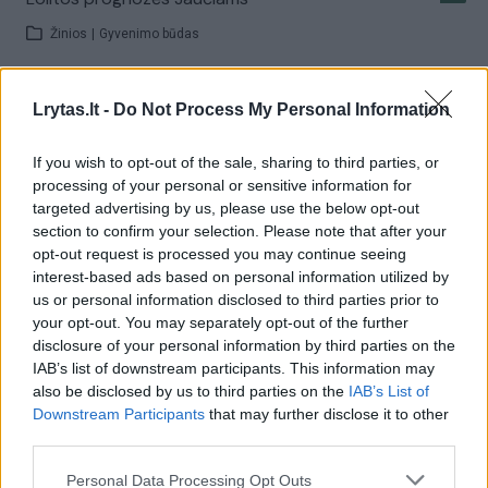
Žinios
|
Gyvenimo būdas
Lolitos prognozės Dvyniams
Lrytas.lt -
Do Not Process My Personal Information
Žinios
|
Gyvenimo būdas
If you wish to opt-out of the sale, sharing to third parties, or
processing of your personal or sensitive information for
targeted advertising by us, please use the below opt-out
Pranašai ir astrologai: mistinių galių žmonės ar
section to confirm your selection. Please note that after your
apgavikai? (I)
opt-out request is processed you may continue seeing
interest-based ads based on personal information utilized by
Žinios
|
Ginčas
us or personal information disclosed to third parties prior to
your opt-out. You may separately opt-out of the further
disclosure of your personal information by third parties on the
Pokalbių laidoje – ekstrasansų ir būrėjų aistros (II)
IAB’s list of downstream participants. This information may
also be disclosed by us to third parties on the
IAB’s List of
Žinios
|
Ginčas
Downstream Participants
that may further disclose it to other
third parties.
Lolitos prognozės Avinams
Personal Data Processing Opt Outs