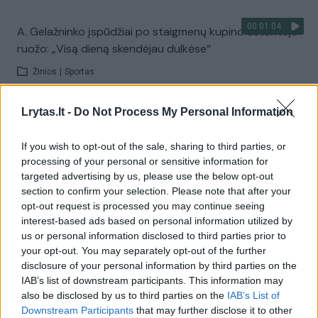
00:01:04
A. Gelažninko įspūdžiai po staigmenų kupino aštuntojo
ruožo: „Visą dieną skendėjau dulkėse“
Žinios
|
Sportas
Lrytas.lt -
Do Not Process My Personal Information
00:00:51
A. Gelažninkas septintame Dakaro greičio ruože
nuobodžiavo: nustebino tik lietus
If you wish to opt-out of the sale, sharing to third parties, or
processing of your personal or sensitive information for
Žinios
|
Sportas
targeted advertising by us, please use the below opt-out
section to confirm your selection. Please note that after your
opt-out request is processed you may continue seeing
00:00:30
A. Gelažninkas ralio finiše pasirodė su šypsena: teko
interest-based ads based on personal information utilized by
kovoti ir su nuovargiu
us or personal information disclosed to third parties prior to
your opt-out. You may separately opt-out of the further
Žinios
|
Sportas
disclosure of your personal information by third parties on the
IAB’s list of downstream participants. This information may
also be disclosed by us to third parties on the
IAB’s List of
00:04:05
Poilsio diena Dakare: sportininkai dalijasi įspūdžiais ir
Downstream Participants
that may further disclose it to other
sėkmės formulėmis