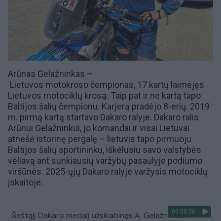
Arūnas Gelažninkas –
Lietuvos
motokroso
čempionas, 17 kartų laimėjęs
Lietuvos motociklų krosą. Taip pat ir ne kartą tapo
Baltijos šalių čempionu. Karjerą pradėjo 8-erių. 2019
m. pirmą kartą startavo
Dakaro ralyje
. Dakaro ralis
Arūnui Gelažninkui, jo komandai ir visai Lietuvai
atnešė istorinę pergalę – lietuvis tapo pirmuoju
Baltijos šalių sportininku, iškėlusiu savo valstybės
vėliavą ant sunkiausių varžybų pasaulyje podiumo
viršūnės. 2025-ųjų Dakaro ralyje varžysis motociklų
įskaitoje.
00:00:56
Šeštąjį Dakaro medalį užsikabinęs A. Gelažninkas