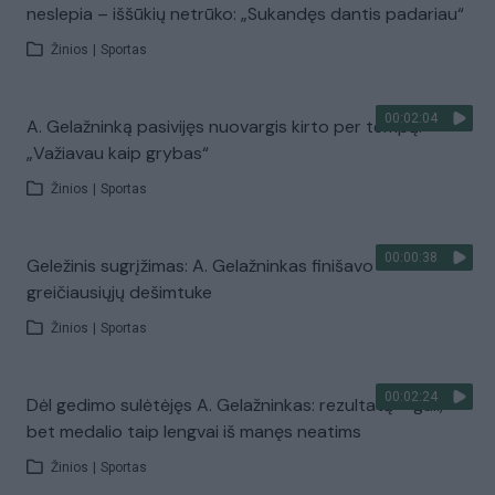
neslepia – iššūkių netrūko: „Sukandęs dantis padariau“
Žinios
|
Sportas
00:02:04
A. Gelažninką pasivijęs nuovargis kirto per tempą:
„Važiavau kaip grybas“
Žinios
|
Sportas
00:00:38
Geležinis sugrįžimas: A. Gelažninkas finišavo
greičiausiųjų dešimtuke
Žinios
|
Sportas
00:02:24
Dėl gedimo sulėtėjęs A. Gelažninkas: rezultatą – gali,
bet medalio taip lengvai iš manęs neatims
Žinios
|
Sportas