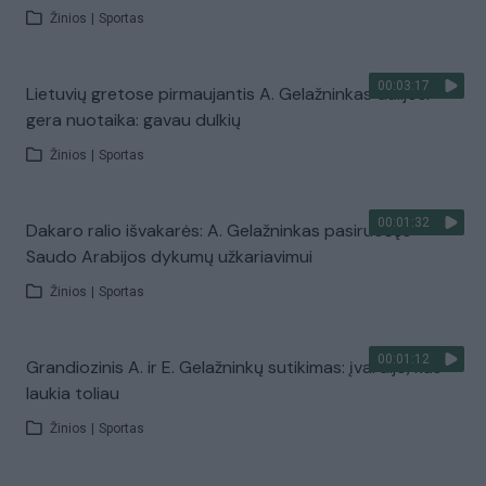
Žinios
|
Sportas
00:03:17
Lietuvių gretose pirmaujantis A. Gelažninkas dalijosi
gera nuotaika: gavau dulkių
Žinios
|
Sportas
00:01:32
Dakaro ralio išvakarės: A. Gelažninkas pasiruošęs
Saudo Arabijos dykumų užkariavimui
Žinios
|
Sportas
00:01:12
Grandiozinis A. ir E. Gelažninkų sutikimas: įvardijo, kas
laukia toliau
Žinios
|
Sportas