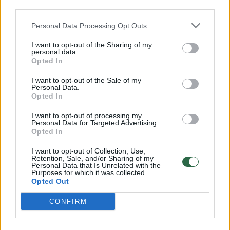
third parties.
Žinios
|
Sportas
Personal Data Processing Opt Outs
I want to opt-out of the Sharing of my
00:01:30
Geriausią šio Dakaro rezultatą pasiekęs A. Gelažninkas
personal data.
Opted In
ir vėl gaus baudą: „Atsigriebsiu“
I want to opt-out of the Sale of my
Žinios
|
Sportas
Personal Data.
Opted In
00:01:27
Maratoninis Dakaro greičio ruožas A. Gelažninko akimis:
I want to opt-out of processing my
Personal Data for Targeted Advertising.
klaidinga trasa ir koją pakišusi trauma
Opted In
Žinios
|
Sportas
I want to opt-out of Collection, Use,
Retention, Sale, and/or Sharing of my
Personal Data that Is Unrelated with the
Purposes for which it was collected.
00:00:18
Prieš naują dieną A. Gelažninkas buvo teigiamai
Opted Out
nusiteikęs: patirtį apkartino tik šaltis
CONFIRM
Žinios
|
Sportas