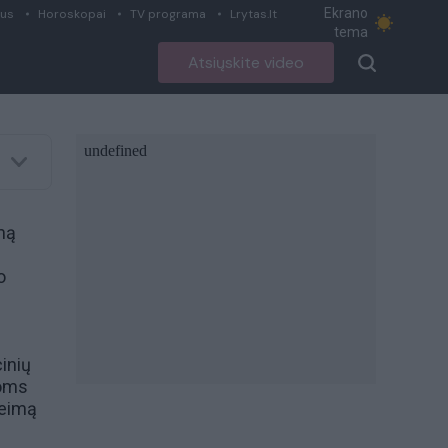
Ekrano
ius
Horoskopai
TV programa
Lrytas.lt
tema
Atsiųskite video
imą
o
cinių
ioms
Seimą