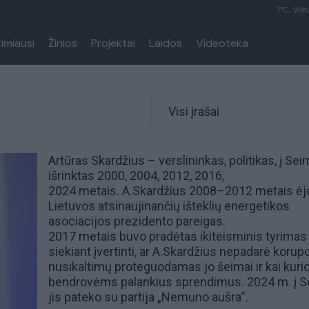
1°C, Viln
rimiausi
Žinios
Projektai
Laidos
Videoteka
Visi įrašai
Artūras Skardžius – verslininkas, politikas, į Se
išrinktas 2000, 2004, 2012, 2016,
2024 metais. A.Skardžius 2008–2012 metais ėj
Lietuvos atsinaujinančių išteklių energetikos
asociacijos prezidento pareigas.
2017 metais buvo pradėtas ikiteisminis tyrimas
siekiant įvertinti, ar A.Skardžius nepadarė korup
nusikaltimų proteguodamas jo šeimai ir kai kur
bendrovėms palankius sprendimus. 2024 m. į 
jis pateko su partija
„Nemuno aušra“
.