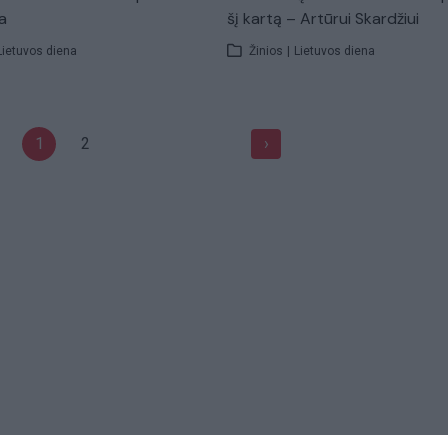
a
šį kartą – Artūrui Skardžiui
Lietuvos diena
Žinios
|
Lietuvos diena
1
2
›