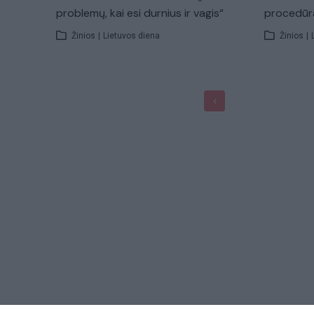
problemų, kai esi durnius ir vagis“
procedūr
Žinios
|
Lietuvos diena
Žinios
|
‹