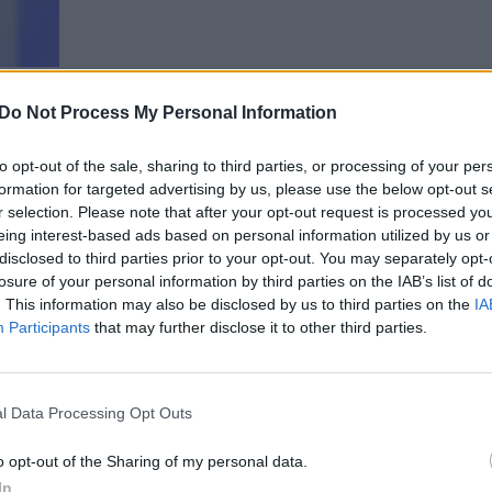
Do Not Process My Personal Information
00:41:26
00:41:50
s trenks durimis:
R. Žemaitaitis įvardijo geriausi
“ ar R. Žemaitaitis?
kandidatą energetikos ministr
to opt-out of the sale, sharing to third parties, or processing of your per
pozicijai: pas jį „lapai balti“
formation for targeted advertising by us, please use the below opt-out s
Lietuva tiesiogiai
r selection. Please note that after your opt-out request is processed y
Laidos
|
Iš esmės
eing interest-based ads based on personal information utilized by us or
disclosed to third parties prior to your opt-out. You may separately opt-
losure of your personal information by third parties on the IAB’s list of
00:21:44
00:02
aušros“ programą
Lietuva pusę ilgalaikės prekyb
. This information may also be disclosed by us to third parties on the
IA
amas R. Žemaitaitis net
dujomis per SGD terminalą at
Participants
that may further disclose it to other third parties.
su kuo atvyko: partijos narį
kaimynėms – įžvelgė neteisyb
A. Zuoku
Žinios
|
Lietuvos diena
Lietuvos diena
l Data Processing Opt Outs
o opt-out of the Sharing of my personal data.
00:01:36
00:03
avasario sesijos posėdžio
A. Guogos vietą užimsiantis A.
In