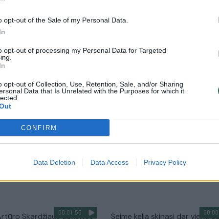
e prisiekė A. Skardžius
Skardžius keliaus į opoziciją: ne
džiaugiuosi, nei liūdžiu
o opt-out of the Sale of my Personal Data.
Lietuvos diena
In
Žinios
|
Lietuvos diena
to opt-out of processing my Personal Data for Targeted
ing.
In
00:00:34
00:04
sako, kad Seimo nario
Ne visi kandidatai į Seimą linkę
sisako laisva valia: jo
atvirauti: dingsta deklaruotas
o opt-out of Collection, Use, Retention, Sale, and/or Sharing
ersonal Data that Is Unrelated with the Purposes for which it
mtų A. Skardžius
turtas, vaikai ir praeitis
lected.
Out
Lietuvos diena
Žinios
|
Lietuvos diena
CONFIRM
00:00:53
00:00
arai: nėra pagrindo Artūro
Andrius Kubilius pašalintas iš A
s mesti iš Seimo
Skardžiaus apkaltos komisijos
Data Deletion
Data Access
Privacy Policy
Lietuvos diena
Žinios
|
Lietuvos diena
00:01:55
00:00
rtūro Skardžiaus apkaltos
Seime kelią skinasi dar viena a