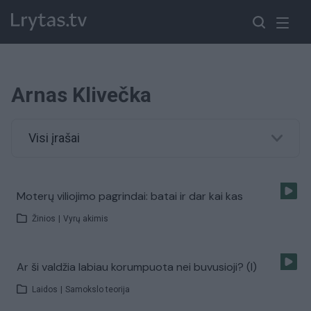
Arnas Klivečka
Visi įrašai
Moterų viliojimo pagrindai: batai ir dar kai kas
Žinios
|
Vyrų akimis
Ar ši valdžia labiau korumpuota nei buvusioji? (I)
Laidos
|
Samokslo teorija