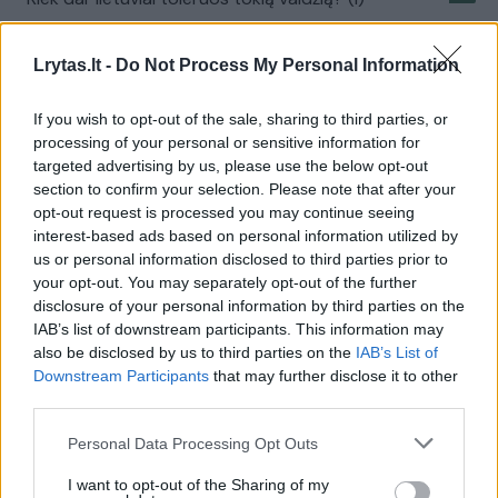
Laidos
|
Samokslo teorija
Lrytas.lt -
Do Not Process My Personal Information
Kiek dar lietuviai toleruos tokią valdžią? (II)
If you wish to opt-out of the sale, sharing to third parties, or
processing of your personal or sensitive information for
Laidos
|
Samokslo teorija
targeted advertising by us, please use the below opt-out
section to confirm your selection. Please note that after your
opt-out request is processed you may continue seeing
A. Klivečka narplioja sąmokslų gijas
interest-based ads based on personal information utilized by
us or personal information disclosed to third parties prior to
Laidos
|
Verta pažiūrėti
your opt-out. You may separately opt-out of the further
disclosure of your personal information by third parties on the
IAB’s list of downstream participants. This information may
„Sąmokslo teorija“: ar Lietuvoje padaugėjo
also be disclosed by us to third parties on the
IAB’s List of
demokratijos? (I)
Downstream Participants
that may further disclose it to other
third parties.
Laidos
|
Samokslo teorija
Personal Data Processing Opt Outs
„Sąmokslo teorija“: ar Lietuvoje padaugėjo
I want to opt-out of the Sharing of my