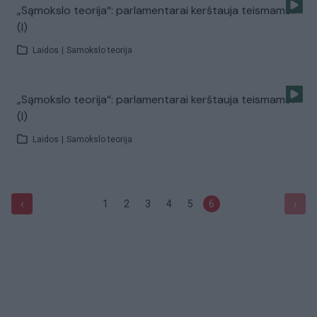
„Sąmokslo teorija“: parlamentarai kerštauja teismams?
(I)
Laidos
|
Samokslo teorija
„Sąmokslo teorija“: parlamentarai kerštauja teismams?
(I)
Laidos
|
Samokslo teorija
‹
›
1
2
3
4
5
6