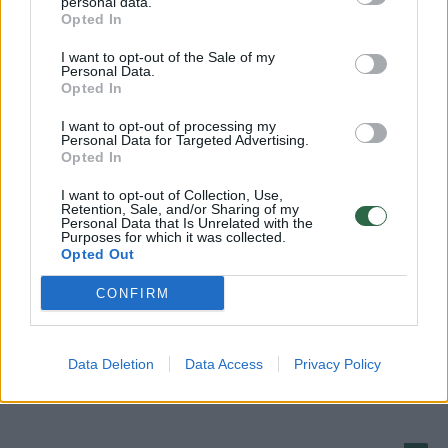
personal data.
demokratijos? (II)
Opted In
Laidos
|
Samokslo teorija
I want to opt-out of the Sale of my
Personal Data.
Opted In
„Sąmokslo teorija“: ar dešinieji laimėjo rinkimus? (II)
I want to opt-out of processing my
Personal Data for Targeted Advertising.
Laidos
|
Samokslo teorija
Opted In
I want to opt-out of Collection, Use,
„Sąmokslo teorija“: kas slypi už energetinio saugumo?
Retention, Sale, and/or Sharing of my
Personal Data that Is Unrelated with the
(I)
Purposes for which it was collected.
Opted Out
Laidos
|
Samokslo teorija
CONFIRM
„Sąmokslo teorija“: kas slypi už energetinio saugumo?
(II)
Data Deletion
Data Access
Privacy Policy
Laidos
|
Samokslo teorija