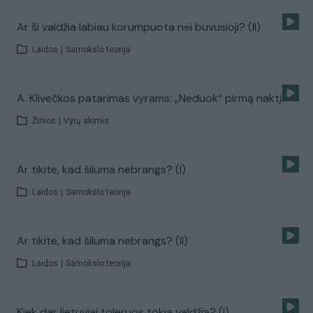
Ar ši valdžia labiau korumpuota nei buvusioji? (II)
Laidos
|
Samokslo teorija
A. Klivečkos patarimas vyrams: „Neduok“ pirmą naktį!“
Žinios
|
Vyrų akimis
Ar tikite, kad šiluma nebrangs? (I)
Laidos
|
Samokslo teorija
Ar tikite, kad šiluma nebrangs? (II)
Laidos
|
Samokslo teorija
Kiek dar lietuviai toleruos tokią valdžią? (I)