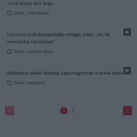
stotį atjojo ant žirgo
Žinios
|
Videobumas
Lietuvos policija pasidalijo smagiu įrašu: „Ko tik
nenutinka tarnyboje“
Žinios
|
Lietuvos diena
Nufilmavo arklio šėlsmą: kaip magnetas traukia šunis
Žinios
|
Augintinis
‹
›
1
2