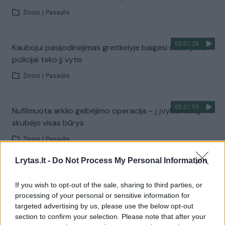
Žinios
|
Pasaulis
00:01:28
Kaubojui pasijodinėjimas greitkelyje baigėsi sulaikymu:
policijai teko jį vytis
Žinios
|
Pasaulis
00:01:59
Nufilmuota arklio gelbėjimo operacija – į įvykio vietą
skubėjo visas būrys
Žinios
|
Pasaulis
Lrytas.lt -
Do Not Process My Personal Information
00:00:29
Būtų sunku patikėti, jei ne įrašas: vaizdelis plovykloje
privertė juoktis balsu
If you wish to opt-out of the sale, sharing to third parties, or
processing of your personal or sensitive information for
Žinios
|
Pasaulis
targeted advertising by us, please use the below opt-out
section to confirm your selection. Please note that after your