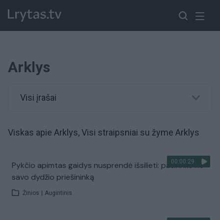
Arklys
Visi įrašai
Viskas apie Arklys, Visi straipsniai su žyme Arklys
00:00:29
Pykčio apimtas gaidys nusprendė išsilieti: pasirinko ne
savo dydžio priešininką
Žinios
|
Augintinis