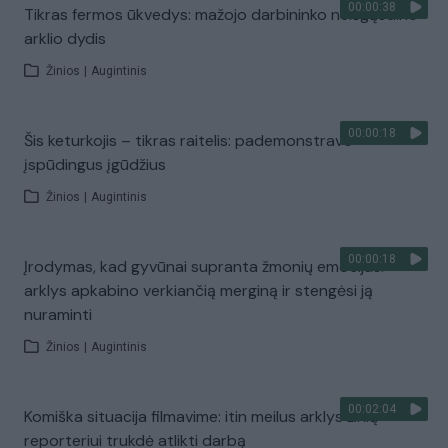
00:00:38
Tikras fermos ūkvedys: mažojo darbininko neišgąsdino
arklio dydis
Žinios
|
Augintinis
00:00:18
Šis keturkojis – tikras raitelis: pademonstravo
įspūdingus įgūdžius
Žinios
|
Augintinis
00:00:18
Įrodymas, kad gyvūnai supranta žmonių emocijas:
arklys apkabino verkiančią merginą ir stengėsi ją
nuraminti
Žinios
|
Augintinis
00:02:04
Komiška situacija filmavime: itin meilus arklys žinių
reporteriui trukdė atlikti darbą