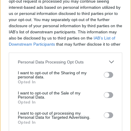
opt-out request is processed you may continue seeing
00:01:01
Užfiksavo retą dviejų gyvūnų akistatą – vienas jų buvo
interest-based ads based on personal information utilized by
ne juokais įpykęs
us or personal information disclosed to third parties prior to
your opt-out. You may separately opt-out of the further
Žinios
|
Pasaulis
disclosure of your personal information by third parties on the
IAB’s list of downstream participants. This information may
also be disclosed by us to third parties on the
IAB’s List of
00:00:29
Rami diena bare tapo it veiksmo filmo scena – visi
Downstream Participants
that may further disclose it to other
puolė bėgti
third parties.
Žinios
|
Pasaulis
Personal Data Processing Opt Outs
I want to opt-out of the Sharing of my
personal data.
00:01:32
Šiaulių rajone neeilinė operacija – gelbėjo arklį
Opted In
Žinios
|
Augintinis
I want to opt-out of the Sale of my
Personal Data.
Opted In
00:01:08
Neeilinis traukinio keleivis tapo sensacija: žmonės
I want to opt-out of processing my
nesuprato, kas vyksta
Personal Data for Targeted Advertising.
Opted In
Žinios
|
Augintinis