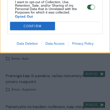
I want to opt-out of Collection, Use,
Retention, Sale, and/or Sharing of my
Personal Data that Is Unrelated with the
Purposes for which it was collected.
00:00:29
Arklidėse fermos darbuotojus pasitikęs vaizdas
Opted Out
prajuokino milijonus
CONFIRM
Žinios
|
Augintinis
00:00:46
Data Deletion
Data Access
Privacy Policy
Juokas pro ašaras: tokio automobilio „parkavimo“ ir
vairuotojo dar nematėte
Žinios
|
Auto
00:00:30
Pramoga kaip iš pasakos, tačiau nenumatytas kuriozas
privers nusijuokti
Žinios
|
Augintinis
00:00:22
Pamatysite ne kasdien: nufilmavo, kaip mergina į Kauno