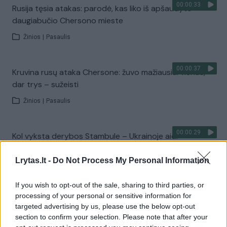
00:00:33
Rusija tęsia atakas: parodė, kas liko iš apšaudyto
daugiabučio Chersono mieste
Žinios
|
Pasaulis
00:00:37
Kruvina rusų ataka Chersone: žuvo mažiausiai vienas,
dar trys – sužeisti
Žinios
|
Pasaulis
00:00:29
Kol vyksta derybos Stambule – Ukrainoje aidi
sprogimai: dronais smogta Odesos regionui
Lrytas.lt -
Do Not Process My Personal Information
Žinios
|
Pasaulis
If you wish to opt-out of the sale, sharing to third parties, or
processing of your personal or sensitive information for
00:00:36
Po masinės rusų atakos Kyjive – sukrėsti ir išsigandę
targeted advertising by us, please use the below opt-out
ukrainiečiai: nespėjome net išeiti iš buto
section to confirm your selection. Please note that after your