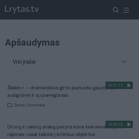
Apšaudymas
Visi įrašai
00:01:13
Šilalės r. – dramatiškos girto jaunuolio gaudynės:
susigrūmė ir su pareigūnais
Žinios
|
Kriminalai
00:00:55
Dronų ir raketų ataką patyrė kone kiekvienas Kyjivo
rajonas: rusai taikėsi į kritinius objektus