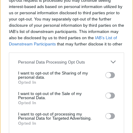
opt-out request is processed you may continue seeing
Žinios
|
Pasaulis
interest-based ads based on personal information utilized by
us or personal information disclosed to third parties prior to
your opt-out. You may separately opt-out of the further
00:00:54
Dėl rusų atakų Ukrainoje tęsiasi elektros energijos
disclosure of your personal information by third parties on the
tiekimo sutrikimai: nustatyti suvartojimo limitai
IAB’s list of downstream participants. This information may
also be disclosed by us to third parties on the
IAB’s List of
Žinios
|
Pasaulis
Downstream Participants
that may further disclose it to other
third parties.
00:00:25
Rusijos Belgorodas panašėja į nuniokotą Ukrainą:
Personal Data Processing Opt Outs
gatvės virsta griuvėsiais, griaudi sprogimai
I want to opt-out of the Sharing of my
Žinios
|
Pasaulis
personal data.
Opted In
I want to opt-out of the Sale of my
00:03:08
Belgorode tęsiasi raketų antplūdis: dėl apšaudymų iš
Personal Data.
D. Medvedevo lūpų skamba grasinimai
Opted In
Žinios
|
Pasaulis
I want to opt-out of processing my
Personal Data for Targeted Advertising.
Opted In
00:00:26