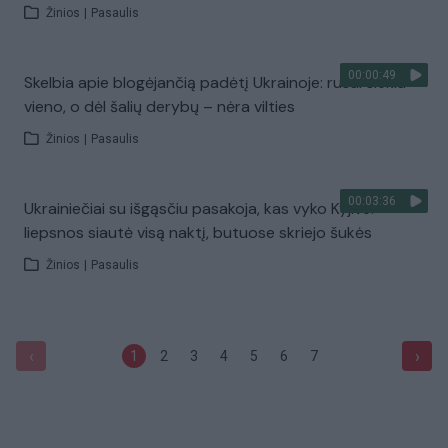
Žinios
|
Pasaulis
00:00:49
Skelbia apie blogėjančią padėtį Ukrainoje: rusai siekia
vieno, o dėl šalių derybų – nėra vilties
Žinios
|
Pasaulis
00:03:36
Ukrainiečiai su išgąsčiu pasakoja, kas vyko Kyjive:
liepsnos siautė visą naktį, butuose skriejo šukės
Žinios
|
Pasaulis
‹
›
1
2
3
4
5
6
7