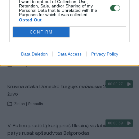
Įtampa Artimuosiuose Rytuose auga tarsi ant mielių:
I want to opt-out of Collection, Use,
Retention, Sale, and/or Sharing of my
JAV ir britai smogė dešimtims hučių taikinių Jemene
Personal Data that Is Unrelated with the
Purposes for which it was collected.
Žinios
|
Pasaulis
Opted Out
CONFIRM
00:00:36
Rusija skelbia – Ukraina neva apšaudė kepyklą
Lysyčanske: vaizduose fiksuojami griuvėsiai ir
nukentėjusieji
Data Deletion
Data Access
Privacy Policy
Žinios
|
Pasaulis
00:00:27
Kruvina ataka Donecko turguje: mažiausiai 25 žmonės
žuvo
Žinios
|
Pasaulis
00:00:59
V. Putino pradėtą karą prieš Ukrainą vis labiau jaučia ir
patys rusai: apšaudytas Belgorodas