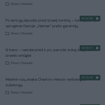
Žinios
|
Pasaulis
00:00:45
Po antrųjų išpuolio prieš Izraelį metinių – besitęsiantys
sprogimai Gazoje: „Hamas“ prašo garantijų
Žinios
|
Pasaulis
00:00:31
Iš Irano – vaizdai prieš ir po: parodė, kokią žalą padarė
Izraelio smūgiai
Žinios
|
Pasaulis
00:00:46
Masinė rusų ataka Charkivo mieste: neišvengta
sužeistųjų
Žinios
|
Pasaulis