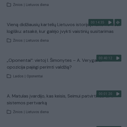
Žinios
|
Lietuvos diena
00:14:35
Vieną didžiausių kartelių Lietuvos istorijoje laiko ne visai
logišku: atsakė, kur galėjo įvykti vaistinių susitarimas
Žinios
|
Lietuvos diena
00:40:12
„Oponentai“: vietoj I. Šimonytes – A. Veryga: ar
opozicija pajėgi perimti valdžią?
Laidos
|
Oponentai
00:01:20
A. Matulas įvardijo, kas keisis, Seimui patvirtinus GMP
sistemos pertvarką
Žinios
|
Lietuvos diena