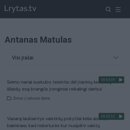
Antanas Matulas
Visi įrašai
00:04:09
Seimo nariai suskubo teisintis dėl įtarimų keliančių
išlaidų: esą brangūs įrenginiai reikalingi darbui
Žinios
|
Lietuvos diena
00:03:52
Vasarą laukiantys vaistinių pokyčiai kelia aistras:
baiminasi, kad nebeturės kur nusipikti vaistų