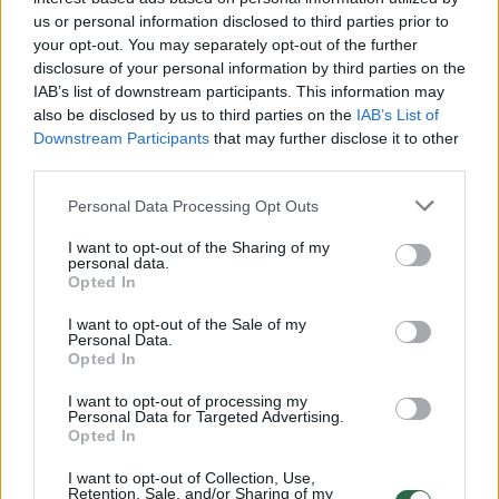
Laidos
|
Oponentai
us or personal information disclosed to third parties prior to
your opt-out. You may separately opt-out of the further
disclosure of your personal information by third parties on the
00:41:13
A. Matulas naujame Seime tikisi ramybės: bus daugiau
IAB’s list of downstream participants. This information may
protingų sprendimų ir mažiau skandalų
also be disclosed by us to third parties on the
IAB’s List of
Downstream Participants
that may further disclose it to other
Laidos
|
NeSpaudai
third parties.
Personal Data Processing Opt Outs
00:18:17
Susikirto dėl valstybinių vaistinių steigimo: „Sudarysim
landą įstaigoms daryti biznį“
I want to opt-out of the Sharing of my
personal data.
Opted In
Žinios
|
Lietuvos diena
I want to opt-out of the Sale of my
Personal Data.
00:41:28
A. Mazuronis: „Seimas yra cirkas, iš kurio net vaikai
Opted In
mokykloje juokiasi“
I want to opt-out of processing my
Personal Data for Targeted Advertising.
Laidos
|
NeSpaudai
Opted In
I want to opt-out of Collection, Use,
Retention, Sale, and/or Sharing of my
00:01:43