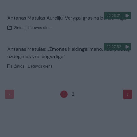
00:03:21
Antanas Matulas Aurelijui Verygai grasina bokso ringu
Žinios
|
Lietuvos diena
00:07:52
Antanas Matulas: „Žmonės klaidingai mano, kad plaučių
uždegimas yra lengva liga“
Žinios
|
Lietuvos diena
‹
›
1
2