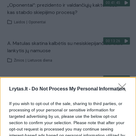
00:41:45
„Oponentai“: prezidento ir valdančiųjų kaktomuša –
kas stabdo skiepijimo procesą?
Laidos
|
Oponentai
00:13:26
A. Matulas skatina kalbėtis su nesiskiepijančiais: siūlo
lankytis jų namuose
Žinios
|
Lietuvos diena
00:12:38
A. Matulas: apklausų rezultatai rodo, kad alkoholio
įstatymų švelninti nereikėtų
Lrytas.lt -
Do Not Process My Personal Information
Žinios
|
Lietuvos diena
If you wish to opt-out of the sale, sharing to third parties, or
processing of your personal or sensitive information for
targeted advertising by us, please use the below opt-out
00:39:39
A. Veryga prabilo apie padarytas klaidas: suklydome
section to confirm your selection. Please note that after your
pasitikėdami žmonių sąmoningumu
opt-out request is processed you may continue seeing
interest-based ads based on personal information utilized by