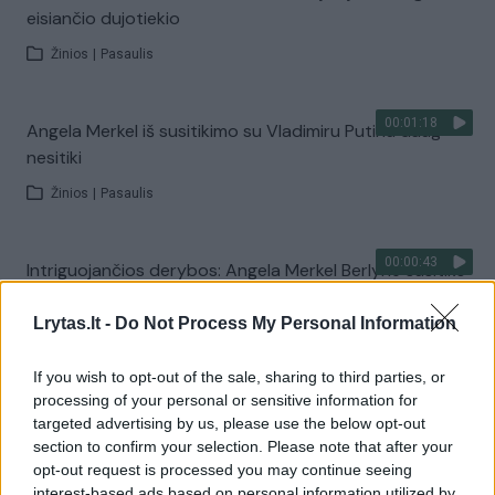
eisiančio dujotiekio
Žinios
|
Pasaulis
00:01:18
Angela Merkel iš susitikimo su Vladimiru Putinu daug
nesitiki
Žinios
|
Pasaulis
00:00:43
Intriguojančios derybos: Angela Merkel Berlyne susitiks
su Vladimiru Putinu
Lrytas.lt -
Do Not Process My Personal Information
Žinios
|
Pasaulis
If you wish to opt-out of the sale, sharing to third parties, or
processing of your personal or sensitive information for
00:03:21
Donaldas Trumpas įgėlė Europai ir pasakė, kas yra
targeted advertising by us, please use the below opt-out
Rusijos įkaitai
section to confirm your selection. Please note that after your
opt-out request is processed you may continue seeing
Žinios
|
Pasaulis
interest-based ads based on personal information utilized by