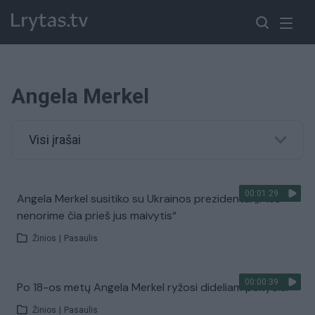
Angela Merkel
Visi įrašai
00:01:29
Angela Merkel susitiko su Ukrainos prezidentu: „Mes
nenorime čia prieš jus maivytis“
Žinios
|
Pasaulis
00:00:39
Po 18-os metų Angela Merkel ryžosi dideliam pokyčiui
Žinios
|
Pasaulis