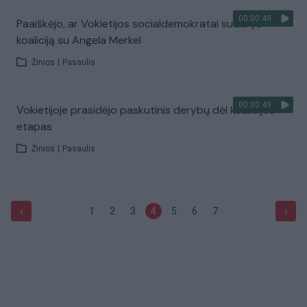
00:00:49
Paaiškėjo, ar Vokietijos socialdemokratai sudarys
koaliciją su Angela Merkel
Žinios
|
Pasaulis
00:00:49
Vokietijoje prasidėjo paskutinis derybų dėl koalicijos
etapas
Žinios
|
Pasaulis
‹
›
1
2
3
4
5
6
7