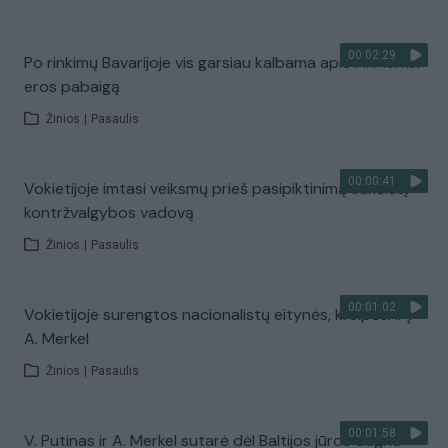
00:02:29
Po rinkimų Bavarijoje vis garsiau kalbama apie A. Merkel
eros pabaigą
Žinios
|
Pasaulis
00:00:41
Vokietijoje imtasi veiksmų prieš pasipiktinimą sukėlusį
kontržvalgybos vadovą
Žinios
|
Pasaulis
00:01:02
Vokietijoje surengtos nacionalistų eitynės, kreipėsi ir į
A. Merkel
Žinios
|
Pasaulis
00:01:58
V. Putinas ir A. Merkel sutarė dėl Baltijos jūros dugnu