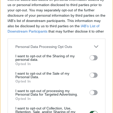
us or personal information disclosed to third parties prior to
your opt-out. You may separately opt-out of the further
00:01:46
Vokietijos koalicijos partnerių ginčas gali sukelti
disclosure of your personal information by third parties on the
Vyriausybės žlugimą
IAB’s list of downstream participants. This information may
also be disclosed by us to third parties on the
IAB’s List of
Žinios
|
Pasaulis
Downstream Participants
that may further disclose it to other
third parties.
00:01:12
Lietuva tiesia ranką Vokietijai – palengvins Berlynui
Personal Data Processing Opt Outs
tenkančią pabėgėlių naštą
I want to opt-out of the Sharing of my
Žinios
|
Lietuvos diena
personal data.
Opted In
I want to opt-out of the Sale of my
00:00:59
Vokietijos vidaus reikalų ministras iškėlė A. Merkel
Personal Data.
ultimatumą dėl migrantų
Opted In
Žinios
|
Pasaulis
I want to opt-out of processing my
Personal Data for Targeted Advertising.
Opted In
00:00:53
Angela Merkel apie Donaldo Trumpo sprendimą:
I want to opt-out of Collection, Use,
Retention, Sale, and/or Sharing of my