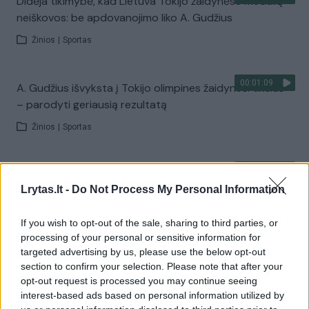
Didėja tikimybė, kad Lietuva Tokijo žaidynėse medalių
neiškovos: be apdovanojimo liko A. Gudžius
Žinios
|
Sportas
00:01:09
A. Gudžius išvyksta į Tokijo olimpines žaidynes: tikslas
– parodyti geriausią rezultatą
Žinios
|
Sportas
00:01:07
Lengvaatlečiams teko susigrumti su konkurentais ir net
Lrytas.lt -
Do Not Process My Personal Information
vėju: dalyvavo varžybose Palangoje
Žinios
|
Sportas
If you wish to opt-out of the sale, sharing to third parties, or
processing of your personal or sensitive information for
targeted advertising by us, please use the below opt-out
00:03:09
Vakcinos sulaukė trečioji kandidatų į Tokijo olimpines
section to confirm your selection. Please note that after your
žaidynes sportininkų grupė
opt-out request is processed you may continue seeing
interest-based ads based on personal information utilized by
Žinios
|
Sportas