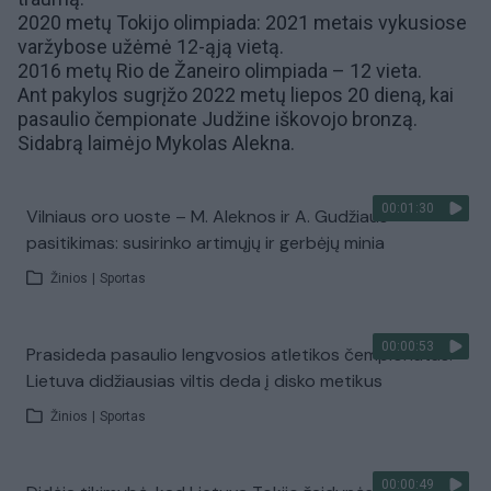
2020 metų Tokijo olimpiada
: 2021 metais vykusiose
varžybose
užėmė 12-ąją vietą.
2016 metų Rio de Žaneiro olimpiada
–
12 vieta
.
Ant pakylos sugrįžo 2022 metų liepos 20 dieną, kai
pasaulio čempionate Judžine iškovojo bronzą.
Sidabrą laimėjo
Mykolas Alekna
.
00:01:30
Vilniaus oro uoste – M. Aleknos ir A. Gudžiaus
pasitikimas: susirinko artimųjų ir gerbėjų minia
Žinios
|
Sportas
00:00:53
Prasideda pasaulio lengvosios atletikos čempionatas:
Lietuva didžiausias viltis deda į disko metikus
Žinios
|
Sportas
00:00:49