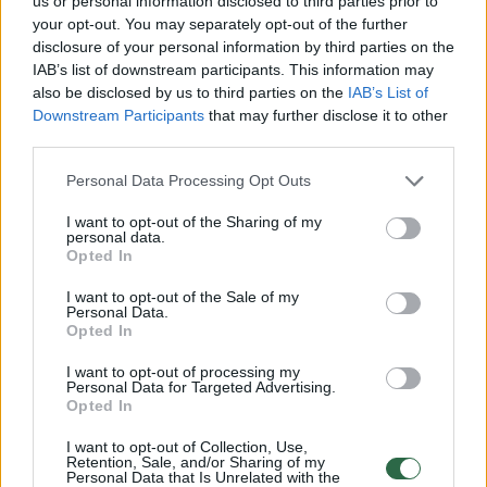
us or personal information disclosed to third parties prior to
your opt-out. You may separately opt-out of the further
disclosure of your personal information by third parties on the
00:00:44
Latvijoje – A. Gudžiaus naujas rekordas ir pergalė: tapo
IAB’s list of downstream participants. This information may
Baltijos čempionu
also be disclosed by us to third parties on the
IAB’s List of
Downstream Participants
that may further disclose it to other
Žinios
|
Sportas
third parties.
Personal Data Processing Opt Outs
00:01:37
Istorinis Lietuvos žingsnis: iššūkį profesionaliems
I want to opt-out of the Sharing of my
sportininkams mes neįgalieji
personal data.
Opted In
Žinios
|
Sportas
I want to opt-out of the Sale of my
Personal Data.
00:01:01
Opted In
A. Gudžius iš traumų mokytis nežada: „O jūs mašiną
sudaužytumėt, namas sugriūtų, tai ką
I want to opt-out of processing my
pasimokytumėt?“
Personal Data for Targeted Advertising.
Opted In
Žinios
|
Sportas
I want to opt-out of Collection, Use,
Retention, Sale, and/or Sharing of my
Personal Data that Is Unrelated with the