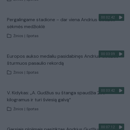
00:02:42
Pergalingame stadione – dar viena Andrius Gudžius
sėkmės medžioklė
Žinios
|
Sportas
00:03:09
Europos aukso medaliu pasidabinęs Andrius Gudžius
šturmuos pasaulio rekordą
Žinios
|
Sportas
00:03:42
V. Kidykas: „A. Gudžius su štanga spaudžia 235
kilogramus ir turi šviesią galvą“
Žinios
|
Sportas
00:07:12
Garsiais plojimais pasitiktas Andrius Gudžius: „Niekada