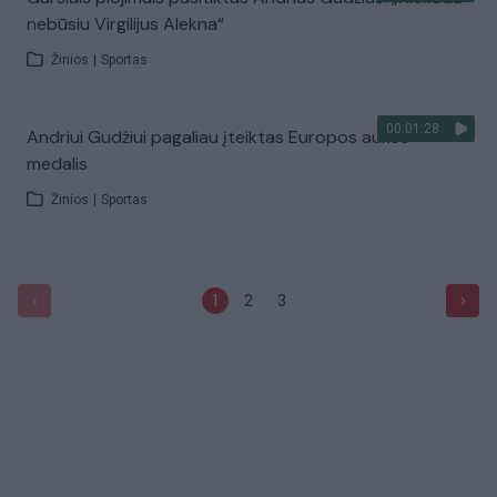
nebūsiu Virgilijus Alekna“
Žinios
|
Sportas
00:01:28
Andriui Gudžiui pagaliau įteiktas Europos aukso
medalis
Žinios
|
Sportas
‹
›
1
2
3