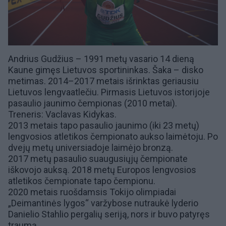
Andrius Gudžius – 1991 metų vasario 14 dieną
Kaune gimęs Lietuvos sportininkas. Šaka –
disko
metimas
. 2014–2017 metais išrinktas geriausiu
Lietuvos lengvaatlečiu. Pirmasis Lietuvos istorijoje
pasaulio jaunimo čempionas (2010 metai).
Treneris:
Vaclavas Kidykas
.
2013 metais tapo pasaulio jaunimo (iki 23 metų)
lengvosios atletikos čempionato aukso laimėtoju. Po
dvejų metų universiadoje laimėjo bronzą.
2017 metų pasaulio
suaugusiųjų čempionate
iškovojo auksą
. 2018 metų
Europos lengvosios
atletikos čempionate tapo čempionu.
2020 metais ruošdamsis Tokijo olimpiadai
„
Deimantinės lygos
“ varžybose nutraukė lyderio
Danielio Stahlio
pergalių seriją, nors ir buvo patyręs
traumą.