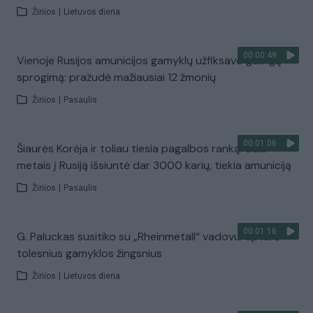
Žinios
|
Lietuvos diena
00:00:49
Vienoje Rusijos amunicijos gamyklų užfiksavo galingą
sprogimą: pražudė mažiausiai 12 žmonių
Žinios
|
Pasaulis
00:01:06
Šiaurės Korėja ir toliau tiesia pagalbos ranką: šiais
metais į Rusiją išsiuntė dar 3000 karių, tiekia amuniciją
Žinios
|
Pasaulis
00:01:16
G. Paluckas susitiko su „Rheinmetall“ vadovu: aptarė
tolesnius gamyklos žingsnius
Žinios
|
Lietuvos diena