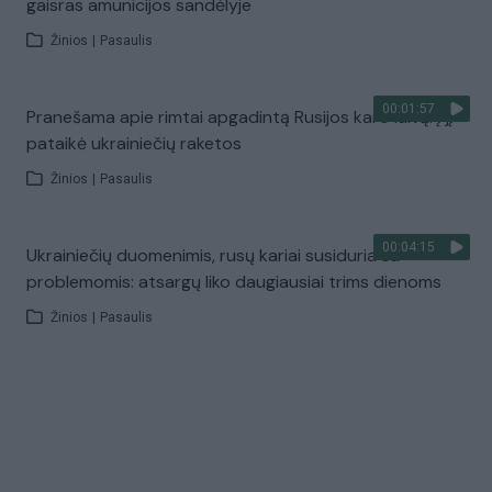
gaisras amunicijos sandėlyje
Žinios
|
Pasaulis
00:01:57
Pranešama apie rimtai apgadintą Rusijos karo laivą: į jį
pataikė ukrainiečių raketos
Žinios
|
Pasaulis
00:04:15
Ukrainiečių duomenimis, rusų kariai susiduria su
problemomis: atsargų liko daugiausiai trims dienoms
Žinios
|
Pasaulis