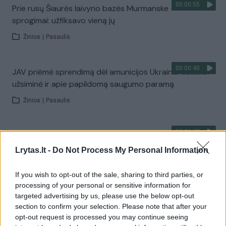
00:00:55
Prie rusų Šiaurės laivyno bazės Murmanske –
sprogimai: užfiksavo vieną jų
Žinios
|
Pasaulis
00:00:40
JAV priėmė sprendimą dėl amunicijos Ukrainai tiekimo:
užsiminė ir apie papildomą saugumo paramą
Žinios
|
Pasaulis
00:01:42
Tarp valstybės ir LSMU – mainai: nusprendė, ką
universitetas gaus už perleistas žemes „Rheinmetall“
Lrytas.lt -
Do Not Process My Personal Information
statyboms
If you wish to opt-out of the sale, sharing to third parties, or
Žinios
|
Lietuvos diena
processing of your personal or sensitive information for
targeted advertising by us, please use the below opt-out
section to confirm your selection. Please note that after your
00:02:41
„Rheinmetall“ laiko didžiausia Lietuvos gynybos
opt-out request is processed you may continue seeing
investicija: įvardijo, kur svarsto įkurti gamyklą