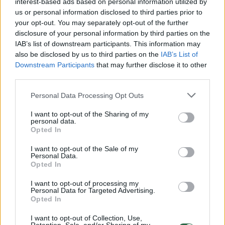
interest-based ads based on personal information utilized by
us or personal information disclosed to third parties prior to
Žinios
|
Lietuvos diena
your opt-out. You may separately opt-out of the further
disclosure of your personal information by third parties on the
IAB’s list of downstream participants. This information may
00:00:45
Iš V. Zelenskio lūpų – prašymas: sąjungininkus ragina
also be disclosed by us to third parties on the
IAB’s List of
parodyti tokią pačią vienybę kaip ir Izraelio atžvilgiu
Downstream Participants
that may further disclose it to other
third parties.
Žinios
|
Pasaulis
Personal Data Processing Opt Outs
00:13:59
Papasakojo, kokią karybos įrangą Ukrainai kurs
I want to opt-out of the Sharing of my
personal data.
Lietuvoje: išskyrė didžiausią paklausą turinčią amuniciją
Opted In
Žinios
|
Lietuvos diena
I want to opt-out of the Sale of my
Personal Data.
Opted In
00:00:54
Pasirodė vaizdo įrašas: Chersono srityje esantis rusų
I want to opt-out of processing my
amunicijos sandėlis išlėkė į orą
Personal Data for Targeted Advertising.
Opted In
Žinios
|
Pasaulis
I want to opt-out of Collection, Use,