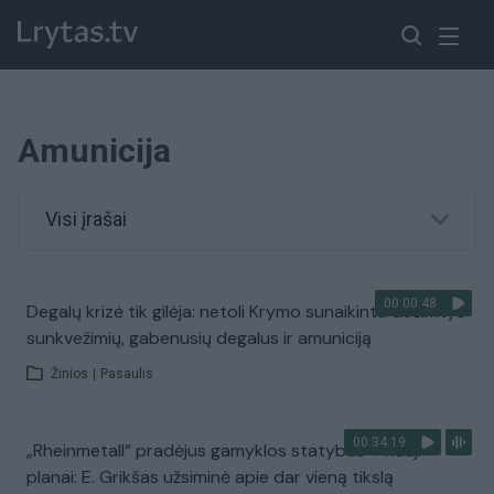
Amunicija
Visi įrašai
00:00:48
Degalų krizė tik gilėja: netoli Krymo sunaikinta dešimtys
sunkvežimių, gabenusių degalus ir amuniciją
Žinios
|
Pasaulis
00:34:19
„Rheinmetall“ pradėjus gamyklos statybas – nauji
planai: E. Grikšas užsiminė apie dar vieną tikslą