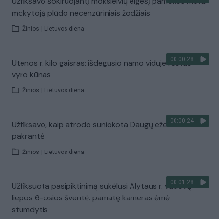
Užfiksavo šokiruojantį moksleivių elgesį pamokos metu:
mokytoją plūdo necenzūriniais žodžiais
Žinios
|
Lietuvos diena
00:00:28
Utenos r. kilo gaisras: išdegusio namo viduje rastas
vyro kūnas
Žinios
|
Lietuvos diena
00:00:24
Užfiksavo, kaip atrodo suniokota Daugų ežero
pakrantė
Žinios
|
Lietuvos diena
00:01:28
Užfiksuota pasipiktinimą sukėlusi Alytaus r. vadovų
liepos 6-osios šventė: pamatę kameras ėmė
stumdytis