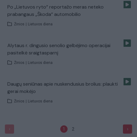
Po „Lietuvos ryto“ reportažo meras neteko
prabangaus „Škoda“ automobilio
Žinios
|
Lietuvos diena
Alytaus r. dingusio senolio gelbėjimo operacijai
pasitelkė sraigtasparnį
Žinios
|
Lietuvos diena
Daugų seniūnas apie nuskendusius brolius: plaukti
gerai mokėjo
Žinios
|
Lietuvos diena
‹
›
1
2