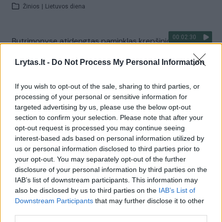
Žinios
|
Lietuvos diena
00:02:30
Butrimonyse atidengtas paminklas krepšinio motinai:
skulptūros autorius atviras – idėjų sėmėsi iš fotografijų
Lrytas.lt -
Do Not Process My Personal Information
Žinios
|
Lietuvos diena
If you wish to opt-out of the sale, sharing to third parties, or
processing of your personal or sensitive information for
00:03:04
Susidomėjimas galimybių pasais auga: dalis piktinasi,
targeted advertising by us, please use the below opt-out
kad dokumento gauti nepavyksta
section to confirm your selection. Please note that after your
opt-out request is processed you may continue seeing
Žinios
|
Lietuvos diena
interest-based ads based on personal information utilized by
us or personal information disclosed to third parties prior to
your opt-out. You may separately opt-out of the further
00:04:17
Krizė ir toliau aštrėja: Alytaus rajone migrantai sukėlė
disclosure of your personal information by third parties on the
protestą, atsisakė valgyti, reikalavo juos išleisti iš
IAB’s list of downstream participants. This information may
teritorijos
also be disclosed by us to third parties on the
IAB’s List of
Downstream Participants
that may further disclose it to other
Žinios
|
Lietuvos diena
third parties.