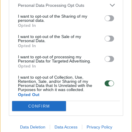
Personal Data Processing Opt Outs
00:03:54
Pavyzdys visiems – Alytaus r. šeima globoja 4 vaikus:
I want to opt-out of the Sharing of my
„Visi mus labai palaiko“
personal data.
Opted In
Žinios
|
Lietuvos diena
I want to opt-out of the Sale of my
Personal Data.
Opted In
00:02:41
Alytaus r. – siaubingas reginys: gyventojai pamatė ant
kryžiaus prikaltą katiną
I want to opt-out of processing my
Personal Data for Targeted Advertising.
Žinios
|
Augintinis
Opted In
I want to opt-out of Collection, Use,
Retention, Sale, and/or Sharing of my
00:00:35
Pensininko vairuojamas automobilis rėžėsi į vilkiką, žuvo
Personal Data that Is Unrelated with the
Purposes for which it was collected.
žmogus
Opted Out
Žinios
|
Kriminalai
CONFIRM
00:00:47
Pareigūnai nufilmavo, kaip atrodė Lenkijos turistinio
Data Deletion
Data Access
Privacy Policy
autobuso avarijos vieta