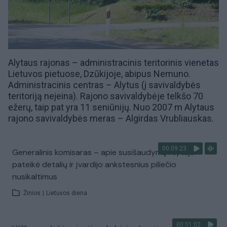
Alytaus rajonas – administracinis teritorinis vienetas
Lietuvos pietuose,
Dzūkijoje
, abipus Nemuno.
Administracinis centras –
Alytus
(į savivaldybės
teritoriją neįeina). Rajono savivaldybėje telkšo 70
ežerų, taip pat yra 11 seniūnijų. Nuo 2007 m
Alytaus
rajono savivaldybės
meras –
Algirdas Vrubliauskas
.
00:09:23
Generalinis komisaras – apie susišaudymą Alytuje:
pateikė detalių ir įvardijo ankstesnius piliečio
nusikaltimus
Žinios
|
Lietuvos diena
00:01:02