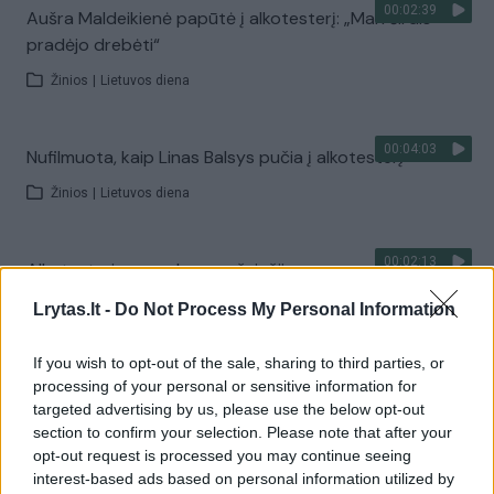
00:02:39
Aušra Maldeikienė papūtė į alkotesterį: „Man širdis
pradėjo drebėti“
Žinios
|
Lietuvos diena
00:04:03
Nufilmuota, kaip Linas Balsys pučia į alkotesterį
Žinios
|
Lietuvos diena
00:02:13
Alkotesterio parodymus užginčijęs vyras patirtos žalos
neatgaus
Lrytas.lt -
Do Not Process My Personal Information
Žinios
|
Lietuvos diena
If you wish to opt-out of the sale, sharing to third parties, or
processing of your personal or sensitive information for
00:02:18
Po Žolinės šventės reidas Šiauliuose: sulaikytas 21
targeted advertising by us, please use the below opt-out
neblaivus vairuotojas
section to confirm your selection. Please note that after your
opt-out request is processed you may continue seeing
Žinios
|
Lietuvos diena
interest-based ads based on personal information utilized by