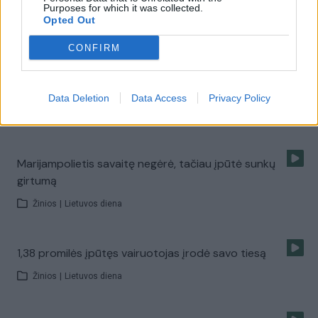
kandidatę į Seimą
Purposes for which it was collected.
Opted Out
Žinios
|
Kriminalai
CONFIRM
Su BMW sustabdytas pareigūnas į alkotesterį įpūtė
beveik tris promiles
Data Deletion
Data Access
Privacy Policy
Žinios
|
Lietuvos diena
Marijampolietis savaitę negėrė, tačiau įpūtė sunkų
girtumą
Žinios
|
Lietuvos diena
1,38 promilės įpūtęs vairuotojas įrodė savo tiesą
Žinios
|
Lietuvos diena