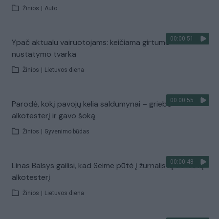
Žinios
|
Auto
00:00:51
Ypač aktualu vairuotojams: keičiama girtumo
nustatymo tvarka
Žinios
|
Lietuvos diena
00:00:55
Parodė, kokį pavojų kelia saldumynai – griebė
alkotesterį ir gavo šoką
Žinios
|
Gyvenimo būdas
00:00:48
Linas Balsys gailisi, kad Seime pūtė į žurnalistų atneštą
alkotesterį
Žinios
|
Lietuvos diena