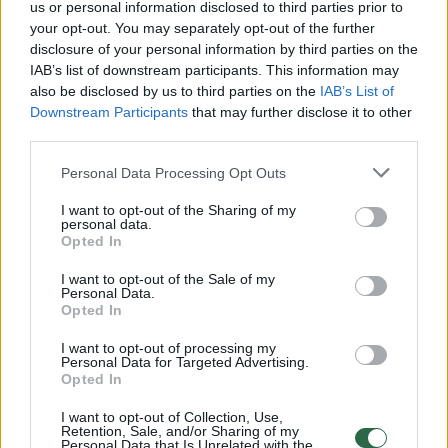
us or personal information disclosed to third parties prior to
your opt-out. You may separately opt-out of the further
00:02:34
Valstybę į teismą duodantys girtumo išsigynę
disclosure of your personal information by third parties on the
vairuotojai įsitikinę: alkotesteriai naudojami blogai
IAB’s list of downstream participants. This information may
also be disclosed by us to third parties on the
IAB’s List of
Žinios
|
Lietuvos diena
Downstream Participants
that may further disclose it to other
third parties.
00:00:17
Laimėjus bylą dėl neteisingų alkotesterio parodymų –
Personal Data Processing Opt Outs
ieškinys valstybei
Alkotesterio parodymai
I want to opt-out of the Sharing of my
personal data.
Laidos
|
Verta pažiūrėti
Opted In
I want to opt-out of the Sale of my
Personal Data.
00:03:49
Kalėjimo nebijančių girtuoklių Velykos — prie vairo
Opted In
nesėstų tik uždraudus alkoholį?
I want to opt-out of processing my
Žinios
|
Lietuvos diena
Personal Data for Targeted Advertising.
Opted In
I want to opt-out of Collection, Use,
00:00:32
Pareigūnai mokė pūsti į alkotesterį neblaivią buvusią
Retention, Sale, and/or Sharing of my
Personal Data that Is Unrelated with the