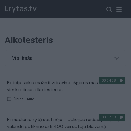
Alkotesteris
Visi įrašai
00:04:38
Policija siekia mažinti vairavimo išgėrus mastus: dalins
vienkartinius alkotesterius
Žinios
|
Auto
00:02:03
Pirmadienio rytą sostinėje – policijos reidas: per porą
valandų patikrino arti 400 vairuotojų blaivumą