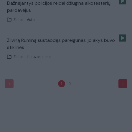
Dažnėjantys policijos reidai džiugina alkotesterių
pardavėjus
Žinios
|
Auto
Žilviną Ruminą sustabdęs pareigūnas: jo akys buvo
stiklinės
Žinios
|
Lietuvos diena
‹
›
1
2