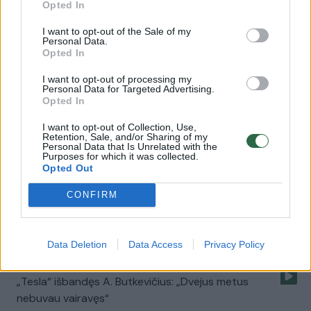
Opted In
Kovodama su migrantų antplūdžiu ES galvoja apie
I want to opt-out of the Sale of my
karinę misiją
Personal Data.
Opted In
Žinios
|
Pasaulis
I want to opt-out of processing my
Personal Data for Targeted Advertising.
Opted In
Lietuva siunčia sraigstasparnį ir svarsto priimti
migrantus
I want to opt-out of Collection, Use,
Retention, Sale, and/or Sharing of my
Personal Data that Is Unrelated with the
Žinios
|
Lietuvos diena
Purposes for which it was collected.
Opted Out
Sutarė, kad minimalus atlyginimas nuo liepos didės 25
CONFIRM
eurais
Žinios
|
Lietuvos diena
Data Deletion
Data Access
Privacy Policy
„Tesla“ išbandęs A. Butkevičius: „Dvejus metus
nebuvau vairavęs“