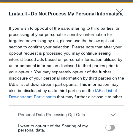
Socdemai vadovą gali rinkti iš vieno kandidato
Lrytas.lt -
Do Not Process My Personal Information
Žinios
|
Lietuvos diena
If you wish to opt-out of the sale, sharing to third parties, or
processing of your personal or sensitive information for
targeted advertising by us, please use the below opt-out
„Darbiečiai“: tegul premjeras ir prezidentė pasiima tą
section to confirm your selection. Please note that after your
D.Pavalkį
opt-out request is processed you may continue seeing
interest-based ads based on personal information utilized by
Žinios
|
Lietuvos diena
us or personal information disclosed to third parties prior to
your opt-out. You may separately opt-out of the further
disclosure of your personal information by third parties on the
Dainiaus Pavalkio likimas paaiškės trečiadienį
IAB’s list of downstream participants. This information may
also be disclosed by us to third parties on the
IAB’s List of
Žinios
|
Lietuvos diena
Downstream Participants
that may further disclose it to other
third parties.
Premjerui žinia dėl D. Pavalkio nėra netikėta
Personal Data Processing Opt Outs
Žinios
|
Lietuvos diena
I want to opt-out of the Sharing of my
personal data.