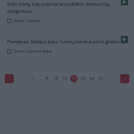
Siūlo būdą, kaip paprastai padidinti darbuotojų
atlyginimus
Žinios
|
Verslas
Premjeras: Baltijos šalys turėtų bendrai pirkti ginkluotę
Žinios
|
Lietuvos diena
...
‹
›
1
9
10
11
12
13
14
15