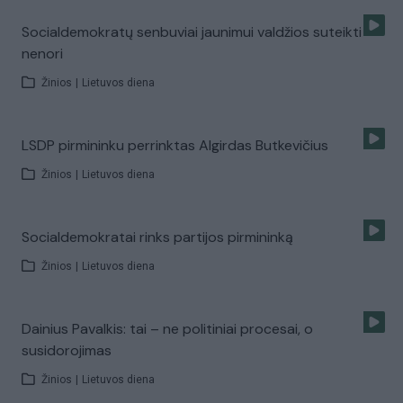
Socialdemokratų senbuviai jaunimui valdžios suteikti
nenori
Žinios
|
Lietuvos diena
LSDP pirmininku perrinktas Algirdas Butkevičius
Žinios
|
Lietuvos diena
Socialdemokratai rinks partijos pirmininką
Žinios
|
Lietuvos diena
Dainius Pavalkis: tai – ne politiniai procesai, o
susidorojimas
Žinios
|
Lietuvos diena