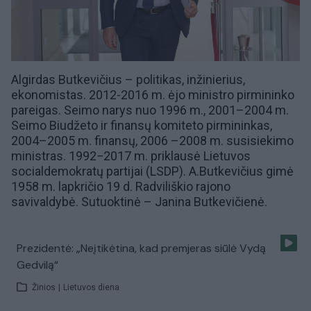
Algirdas Butkevičius – politikas, inžinierius,
ekonomistas. 2012-2016 m. ėjo ministro pirmininko
pareigas. Seimo narys nuo 1996 m., 2001–2004 m.
Seimo Biudžeto ir finansų komiteto
pirmininkas,
2004–2005 m. finansų, 2006 –2008 m. susisiekimo
ministras. 1992−2017 m. priklausė
Lietuvos
socialdemokratų partijai (LSDP)
. A.Butkevičius gimė
1958 m. lapkričio 19 d.
Radviliškio rajono
savivaldybė. Sutuoktinė –
Janina Butkevičienė
.
Prezidentė: „Neįtikėtina, kad premjeras siūlė Vydą
Gedvilą“
Žinios
|
Lietuvos diena