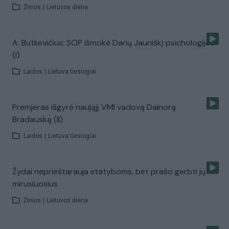
Žinios
|
Lietuvos diena
A. Butkevičius: SOP išmokė Darių Jauniškį psichologijos
(I)
Laidos
|
Lietuva tiesiogiai
Premjeras išgyrė naująjį VMI vadovą Dainorą
Bradauską (II)
Laidos
|
Lietuva tiesiogiai
Žydai neprieštarauja statyboms, bet prašo gerbti jų
mirusiuosius
Žinios
|
Lietuvos diena