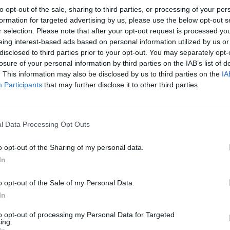
00:02:01
00:01
to opt-out of the sale, sharing to third parties, or processing of your per
ardinaliai pakeitusi
A. Simėnaitė atvirai: kaip atro
formation for targeted advertising by us, please use the below opt-out s
ė: „Šis pasaulis nėra
svorio metimas atliekant skra
r selection. Please note that after your opt-out request is processed y
 nutukusiems žmonėms“
mažinimo operaciją
eing interest-based ads based on personal information utilized by us or
disclosed to third parties prior to your opt-out. You may separately opt-
Gyvenimo būdas
Žinios
|
Gyvenimo būdas
losure of your personal information by third parties on the IAB’s list of
. This information may also be disclosed by us to third parties on the
IA
Participants
that may further disclose it to other third parties.
00:02:42
00:01
ntologų paslaugų kainos
Ekspertė pasakė, koks įprotis
patys gydytojai galvoja
ilgainiui sukelia siaubingus pad
Verslo tame nėra“
Žinios
|
Gyvenimo būdas
l Data Processing Opt Outs
Gyvenimo būdas
o opt-out of the Sharing of my personal data.
In
00:18:40
00:00
ūnienė apie didelius
Įspūdingi A. Grigaliūnienės išv
gyvenime: „Leidau sau
pokyčiai
Laida „Gyvenimas"
o opt-out of the Sale of my Personal Data.
an tai brangiai kainavo“
In
Laidos
|
Verta pažiūrėti
Gyvenimo būdas
to opt-out of processing my Personal Data for Targeted
ing.