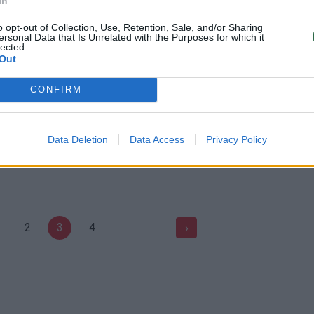
In
00:03:07
00:41
vičius pasidalijo asmeniška
Skyrybos 2019-12-05
o opt-out of Collection, Use, Retention, Sale, and/or Sharing
 Olandijoje: tapau daug
ersonal Data that Is Unrelated with the Purposes for which it
Laidos
|
Skyrybos
lected.
Out
Gyvenimo būdas
CONFIRM
00:00:20
00:36
 būti kitokiu Lietuvoje?
Skyrybos 2019-11-28
Data Deletion
Data Access
Privacy Policy
Verta pažiūrėti
Laidos
|
Skyrybos
2
3
4
›