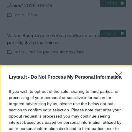
00:21:19
„Žinios“ 2026-08-08
Laidos
|
Žinios
00:23:57
Vaidas Baumila apie meilės paieškas ir asmeninių
patirčių įkvėptas dainas
Laidos
|
Pokalbiai prie jūros. Atostogų ritmu
00:00:40
Dronai Vokietijoje kelia vis daugiau klausimų: du
Lrytas.lt -
Do Not Process My Personal Information
pastebėti virš karinės bazės
Žinios
|
Pasaulis
If you wish to opt-out of the sale, sharing to third parties, or
processing of your personal or sensitive information for
targeted advertising by us, please use the below opt-out
Visi įrašai
section to confirm your selection. Please note that after your
opt-out request is processed you may continue seeing
interest-based ads based on personal information utilized by
us or personal information disclosed to third parties prior to