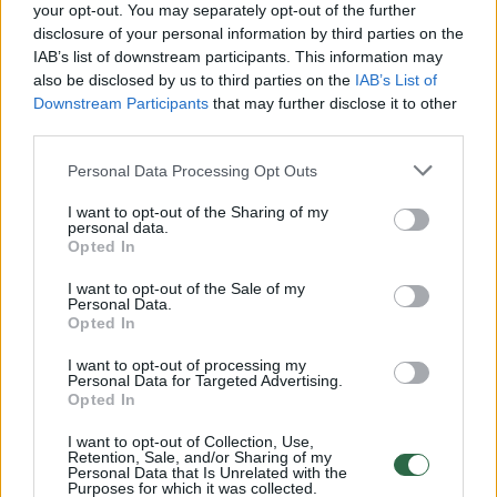
Žiūrimiausi įrašai
your opt-out. You may separately opt-out of the further
disclosure of your personal information by third parties on the
IAB’s list of downstream participants. This information may
also be disclosed by us to third parties on the
IAB’s List of
00:00:30
Vaizdai iš tragiškos avarijos Vilniaus r.: dviejų moterų ir
Downstream Participants
that may further disclose it to other
vaiko gyvybių išgelbėti nepavyko
third parties.
Žinios
|
Lietuvos diena
Personal Data Processing Opt Outs
I want to opt-out of the Sharing of my
personal data.
00:00:57
Savaitės vidurys nusimato karštas: temperatūra kils iki
Opted In
32 laipsnių šilumos
I want to opt-out of the Sale of my
Žinios
|
Orai
Personal Data.
Opted In
I want to opt-out of processing my
00:15:54
V. Zalužno pasisakymą laiko bandymu įsitvirtinti
Personal Data for Targeted Advertising.
Opted In
Ukrainos politikoje: jis yra neteisus
Laidos
I want to opt-out of Collection, Use,
|
Nauja diena
Retention, Sale, and/or Sharing of my
Personal Data that Is Unrelated with the
Purposes for which it was collected.