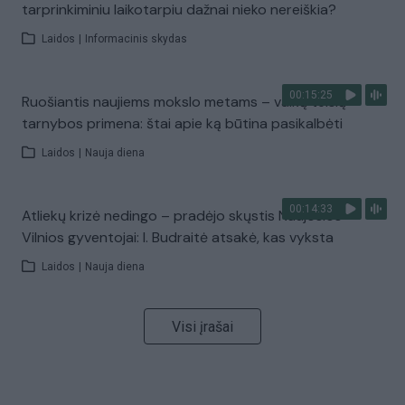
tarprinkiminiu laikotarpiu dažnai nieko nereiškia?
Laidos
|
Informacinis skydas
00:15:25
Ruošiantis naujiems mokslo metams – vaikų teisių
tarnybos primena: štai apie ką būtina pasikalbėti
Laidos
|
Nauja diena
00:14:33
Atliekų krizė nedingo – pradėjo skųstis Naujosios
Vilnios gyventojai: I. Budraitė atsakė, kas vyksta
Laidos
|
Nauja diena
Visi įrašai