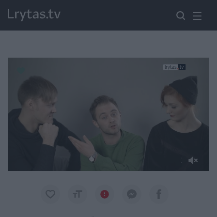
Paremkite Ukrainą