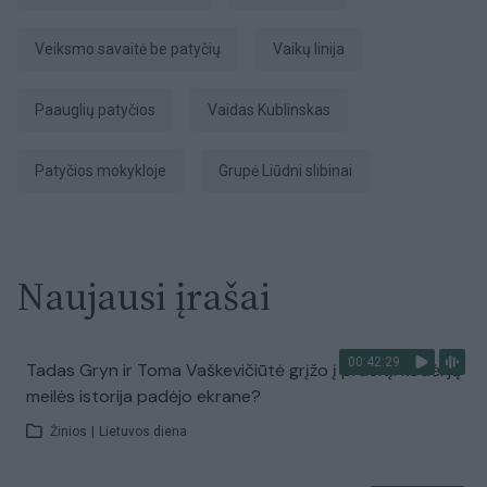
veiksmo savaitė be patyčių
Vaikų linija
paauglių patyčios
Vaidas Kublinskas
patyčios mokykloje
grupė Liūdni slibinai
Naujausi įrašai
00:42:29
Tadas Gryn ir Toma Vaškevičiūtė grįžo į praeitį: kodėl jų
meilės istorija padėjo ekrane?
Žinios
|
Lietuvos diena