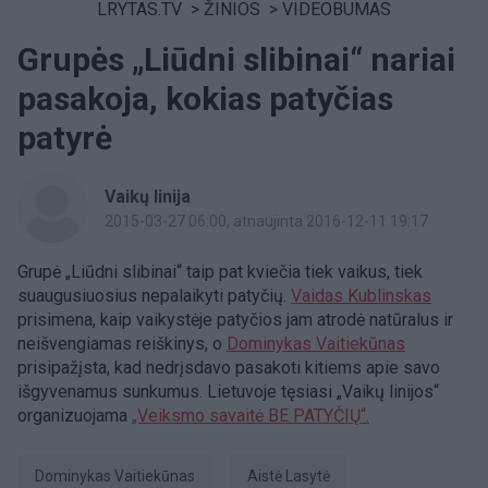
LRYTAS.TV
>
ŽINIOS
>
VIDEOBUMAS
Grupės „Liūdni slibinai“ nariai
pasakoja, kokias patyčias
patyrė
Vaikų linija
2015-03-27 06:00
, atnaujinta 2016-12-11 19:17
Grupė „Liūdni slibinai“ taip pat kviečia tiek vaikus, tiek
suaugusiuosius nepalaikyti patyčių.
Vaidas Kublinskas
prisimena, kaip vaikystėje patyčios jam atrodė natūralus ir
neišvengiamas reiškinys, o
Dominykas Vaitiekūnas
prisipažįsta, kad nedrįsdavo pasakoti kitiems apie savo
išgyvenamus sunkumus. Lietuvoje tęsiasi „Vaikų linijos“
organizuojama
„Veiksmo savaitė BE PATYČIŲ“.
Dominykas Vaitiekūnas
Aistė Lasytė