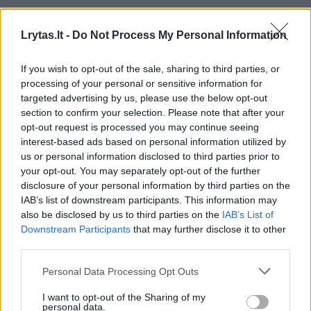
Žiūrimiausi įrašai
Lrytas.lt -
Do Not Process My Personal Information
If you wish to opt-out of the sale, sharing to third parties, or
00:00:49
Pateikė daugiau detalių apie iš tėvų paimtus šešis
processing of your personal or sensitive information for
vaikus: jiems kilusi grėsmė
targeted advertising by us, please use the below opt-out
section to confirm your selection. Please note that after your
Žinios
|
Lietuvos diena
opt-out request is processed you may continue seeing
interest-based ads based on personal information utilized by
us or personal information disclosed to third parties prior to
00:00:30
Vaizdai iš tragiškos avarijos Vilniaus r.: dviejų moterų ir
your opt-out. You may separately opt-out of the further
vaiko gyvybių išgelbėti nepavyko
disclosure of your personal information by third parties on the
IAB’s list of downstream participants. This information may
Žinios
|
Lietuvos diena
also be disclosed by us to third parties on the
IAB’s List of
Downstream Participants
that may further disclose it to other
third parties.
00:00:59
Nufilmavo, kaip patvino Vilniaus Vakarinis aplinkkelis:
vaizdas pribloškia
Personal Data Processing Opt Outs
Žinios
|
Lietuvos diena
I want to opt-out of the Sharing of my
Ši medžiaga yra skirta vyresniems nei 18 metų
personal data.