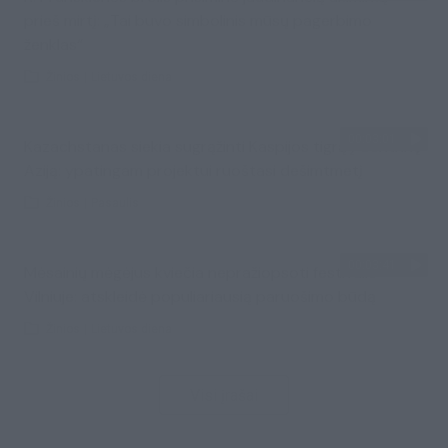
prieš mirtį: „Tai buvo simbolinis mūsų pagerbimo
ženklas“
Žinios
|
Lietuvos diena
00:03:01
Kazachstanas siekia sugrąžinti Kaspijos tigrą į Centrinę
Aziją: ypatingam projektui ruoštasi dešimtmetį
Žinios
|
Pasaulis
00:03:41
Mėsainių mėgėjus kviečia nepražiopsoti festivalio
Vilniuje: atskleidė populiariausią paruošimo būdą
Žinios
|
Lietuvos diena
Visi įrašai