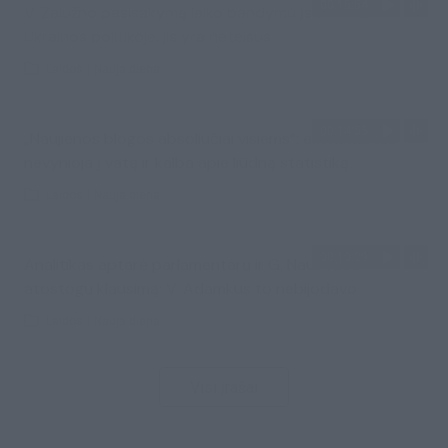
00:15:54
V. Zalužno pasisakymą laiko bandymu įsitvirtinti
Ukrainos politikoje: jis yra neteisus
Laidos
|
Nauja diena
00:14:55
„Naujienos blogos absoliučiai visiems“: ekonomistas
nevynioja į vatą ir kalba apie liūdną statistiką
Laidos
|
Nauja diena
00:10:29
Analitikas aptarė parlamentarų ir G. Nausėdos
atostogų klausimą: V. Adamkus to nebijodavo
Laidos
|
Nauja diena
Visi įrašai