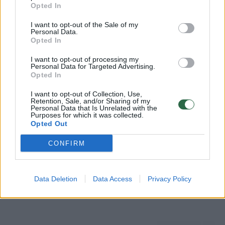
skaitytojams.
Opted In
00:02:01
„Pagarba pirmajai premjerei“: pasidalijo jautriais
Ar jums jau yra 18 metų?
I want to opt-out of the Sale of my
Personal Data.
prisiminimais apie Kazimierą Prunskienę
Opted In
Žinios
|
Lietuvos diena
I want to opt-out of processing my
Personal Data for Targeted Advertising.
Taip
Ne
Opted In
Visi įrašai
I want to opt-out of Collection, Use,
Retention, Sale, and/or Sharing of my
Personal Data that Is Unrelated with the
Purposes for which it was collected.
Opted Out
Klausyk Lrytas.TV
CONFIRM
00:41:28
L. Kontrimas, A. Lašas, A. Lyberytė: ko nesupranta
Mindaugas Sinkevičius?
Data Deletion
Data Access
Privacy Policy
Laidos
|
Lietuva tiesiogiai