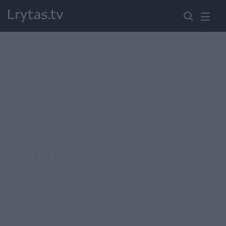
LRYTAS.TV
>
ŽINIOS
>
VYRŲ AKIMIS
5 patarimai sėkmingai
santuokai
Lrytas.lt
2017-11-27 08:31
Šiandien mes jums turime dovaną – auksinius patarimus,