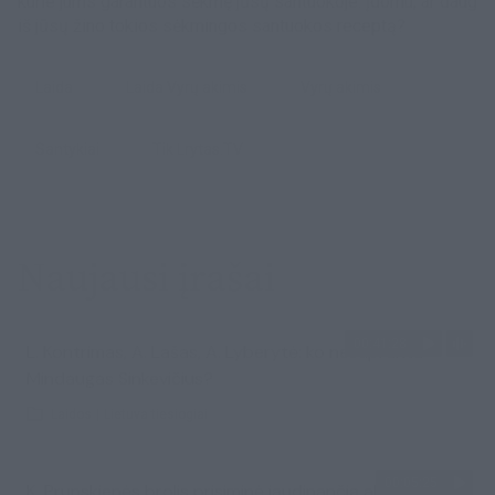
kurie jums garantuos sėkmę jūsų santuokoje. Įdomu, ar daug
iš jūsų žino tokios sėkmingos santuokos receptą?
laida
laida Vyrų akimis
Vyrų akimis
Santykiai
tik Lrytas.TV
Naujausi įrašai
00:41:28
L. Kontrimas, A. Lašas, A. Lyberytė: ko nesupranta
Mindaugas Sinkevičius?
Laidos
|
Lietuva tiesiogiai
00:05:25
K. Prunskienės brolis prisiminė jaudinančią akimirką