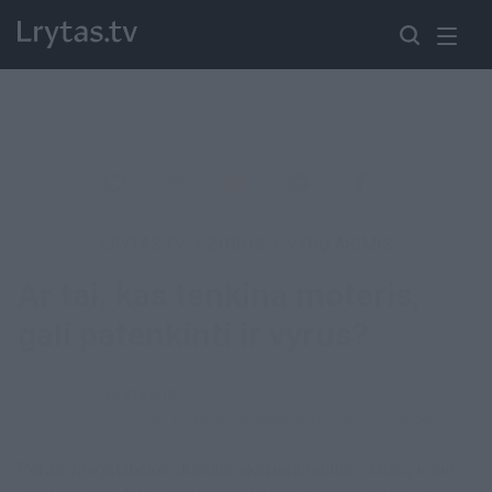
LRYTAS.TV
>
ŽINIOS
>
VYRŲ AKIMIS
Ar tai, kas tenkina moteris,
gali patenkinti ir vyrus?
Lrytas.lt
2017-06-12 06:36
, atnaujinta 2017-06-12 06:54
Poros, mėgstančios drąsius eksperimentus... Mūsų kūne