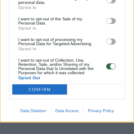
Ši medžiaga yra skirta vyresniems nei 18 metų
Laidos
|
Nauja diena
personal data.
skaitytojams.
Opted In
Ar jums jau yra 18 metų?
I want to opt-out of the Sale of my
00:00:57
Sinoptikai atsakė, kokiais orais užbaigsime darbo
Personal Data.
savaitę: karščiai atsitrauks
Opted In
Žinios
|
Orai
I want to opt-out of processing my
Personal Data for Targeted Advertising.
Taip
Ne
Opted In
Visi įrašai
I want to opt-out of Collection, Use,
Retention, Sale, and/or Sharing of my
Personal Data that Is Unrelated with the
Purposes for which it was collected.
Opted Out
Klausyk Lrytas.TV
CONFIRM
00:42:29
Tadas Gryn ir Toma Vaškevičiūtė grįžo į praeitį: kodėl jų
Data Deletion
Data Access
Privacy Policy
meilės istorija padėjo ekrane?
Žinios
|
Lietuvos diena