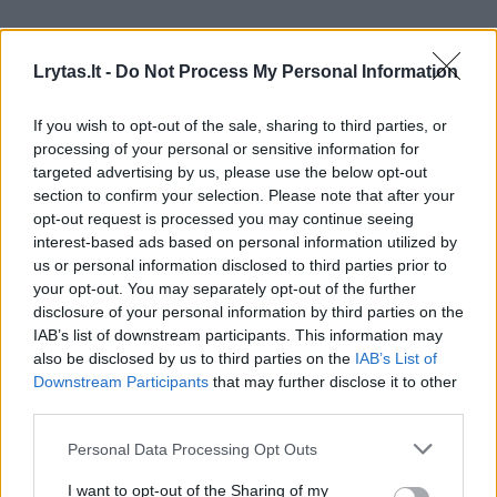
Žiūrimiausi įrašai
Lrytas.lt -
Do Not Process My Personal Information
If you wish to opt-out of the sale, sharing to third parties, or
processing of your personal or sensitive information for
00:00:30
Vaizdai iš tragiškos avarijos Vilniaus r.: dviejų moterų ir
targeted advertising by us, please use the below opt-out
vaiko gyvybių išgelbėti nepavyko
section to confirm your selection. Please note that after your
opt-out request is processed you may continue seeing
Žinios
|
Lietuvos diena
interest-based ads based on personal information utilized by
us or personal information disclosed to third parties prior to
your opt-out. You may separately opt-out of the further
00:00:57
Savaitės vidurys nusimato karštas: temperatūra kils iki
disclosure of your personal information by third parties on the
32 laipsnių šilumos
IAB’s list of downstream participants. This information may
also be disclosed by us to third parties on the
IAB’s List of
Žinios
|
Orai
Downstream Participants
that may further disclose it to other
third parties.
00:15:54
V. Zalužno pasisakymą laiko bandymu įsitvirtinti
Personal Data Processing Opt Outs
Ukrainos politikoje: jis yra neteisus
I want to opt-out of the Sharing of my