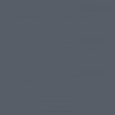
00:10:21
Kodėl apklausos internete ir politikų reitingai
tarprinkiminiu laikotarpiu dažnai nieko nereiškia?
Laidos
|
Informacinis skydas
00:15:25
Ruošiantis naujiems mokslo metams – vaikų teisių
tarnybos primena: štai apie ką būtina pasikalbėti
Laidos
|
Nauja diena
00:14:33
Atliekų krizė nedingo – pradėjo skųstis Naujosios
Vilnios gyventojai: I. Budraitė atsakė, kas vyksta
Laidos
|
Nauja diena
Visi įrašai