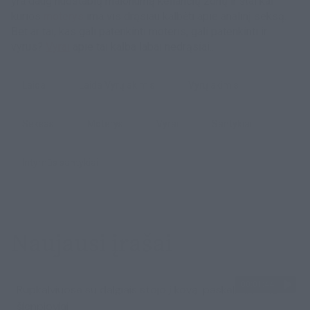
yra daug nuostabių malonumą keliančių zonų ir štai kai
kurios
moterys
ima vis drąsiau kalbėti apie analinį seksą.
Bet ar tai, kas gali patenkinti moteris, gali patenkinti ir
vyrus?
Vyrai
apie tai kalba labai nedrąsiai...
laida
laida Vyrų akimis
Vyrų akimis
Seksas
Moterys
vyrai
Santykiai
intymūs santykiai
Naujausi įrašai
00:01:44
Rupkalviuose su dalgiais stojo į kovą: paskelbti Metų
šienpjoviai