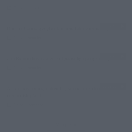
Žinios
|
Lietuvos diena
00:02:40
Danija stiprina gynybą: kariams teks tarnauti ilgiau
Žinios
|
Pasaulis
00:02:20
Joe Bideno kova su vėžiu tęsiasi: liga progresuoja
Žinios
|
Pasaulis
00:02:08
A. Tapinas žmoną pakvietė į sceną: pora leidosi į
romantišką šokį
Žinios
|
Pramogos
Visi įrašai