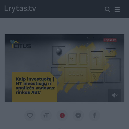
Paremkite Ukrainą