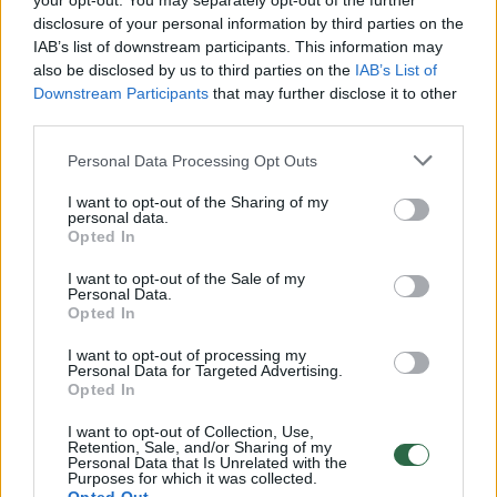
Žiūrimiausi įrašai
your opt-out. You may separately opt-out of the further
disclosure of your personal information by third parties on the
IAB’s list of downstream participants. This information may
also be disclosed by us to third parties on the
IAB’s List of
00:00:30
Vaizdai iš tragiškos avarijos Vilniaus r.: dviejų moterų ir
Downstream Participants
that may further disclose it to other
vaiko gyvybių išgelbėti nepavyko
third parties.
Žinios
|
Lietuvos diena
Personal Data Processing Opt Outs
I want to opt-out of the Sharing of my
00:00:57
Savaitės vidurys nusimato karštas: temperatūra kils iki
personal data.
Opted In
32 laipsnių šilumos
I want to opt-out of the Sale of my
Žinios
|
Orai
Personal Data.
Opted In
00:15:54
V. Zalužno pasisakymą laiko bandymu įsitvirtinti
I want to opt-out of processing my
Personal Data for Targeted Advertising.
Ukrainos politikoje: jis yra neteisus
Opted In
Laidos
|
Nauja diena
I want to opt-out of Collection, Use,
Retention, Sale, and/or Sharing of my
Personal Data that Is Unrelated with the
Purposes for which it was collected.
00:00:57