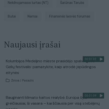
nekilnojamasis turtas (NT)
Šarūnas Tarutis
Butai
Namai
Finansinės laisvės forumas
Naujausi įrašai
00:01:02
Kolumbijos Medeljino mieste prasidėjo spalvingasis
Gėlių festivalis: pamatykite, kaip atrodė įspūdingos
eitynės
Žinios
|
Pasaulis
00:01:09
Bauginanti klimato kaitos realybė: Europa šyla
greičiausiai, ši vasara – karščiausia per visą stebėjimų