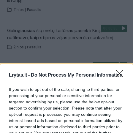
istoriją
Žinios
|
Pasaulis
00:00:33
Galingiausias šių metų taifūnas pasiekė Kiniją:
nufilmavo, kaip stiprus vėjas perverčia sunkvežimį
Žinios
|
Pasaulis
00:44:27
V. Čmilytė-Nielsen spaudžia valdžią: ragina skubiai
peržiūrėti gynybos susitarimą
Lrytas.lt -
Do Not Process My Personal Information
Laidos
|
ELTA savaitė
If you wish to opt-out of the sale, sharing to third parties, or
processing of your personal or sensitive information for
targeted advertising by us, please use the below opt-out
Visi įrašai
section to confirm your selection. Please note that after your
opt-out request is processed you may continue seeing
interest-based ads based on personal information utilized by
us or personal information disclosed to third parties prior to