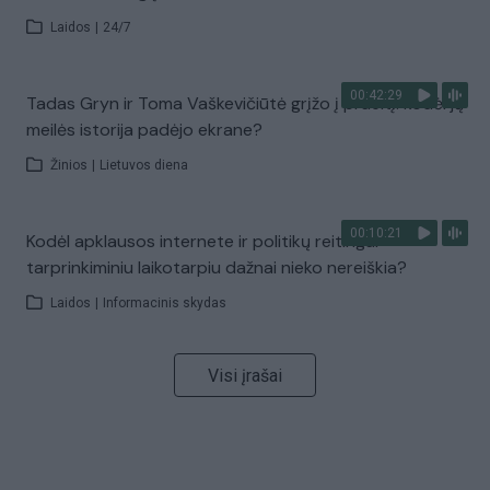
Laidos
|
24/7
00:42:29
Tadas Gryn ir Toma Vaškevičiūtė grįžo į praeitį: kodėl jų
meilės istorija padėjo ekrane?
Žinios
|
Lietuvos diena
00:10:21
Kodėl apklausos internete ir politikų reitingai
tarprinkiminiu laikotarpiu dažnai nieko nereiškia?
Laidos
|
Informacinis skydas
Visi įrašai