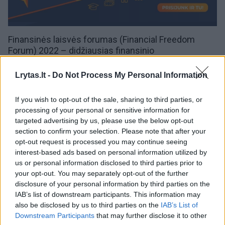
Finansinės laisvės forumas (Financial Freedom
Forum) 2022 – didžiausias
finansinio
raštingumo
ugdymo renginys Lietuvoje. Finansines
laisves forumas vyks spalio 27 d. „Litexpo“ parodų
Lrytas.lt -
Do Not Process My Personal Information
rūmuose. Finansines laisvės forumas – pirmą kartą
Lietuvoje organizuojamas renginys, kurio tikslas yra
If you wish to opt-out of the sale, sharing to third parties, or
kelti Lietuvos gyventojų finansinio raštingumo lygį,
processing of your personal or sensitive information for
suteikiant naudingų žinių asmeninių
finansų
targeted advertising by us, please use the below opt-out
valdymo
,
investavimo
temomis tiems, kam tų žinių
section to confirm your selection. Please note that after your
trūksta.
opt-out request is processed you may continue seeing
interest-based ads based on personal information utilized by
Naujienas apie investavimą,
nekilnojamą turtą
,
us or personal information disclosed to third parties prior to
vertybinius popierius, alternatyvias
your opt-out. You may separately opt-out of the further
investicijas,
vaikų finansinį raštingumą
–
disclosure of your personal information by third parties on the
rubrikoje
Verslas
.
IAB’s list of downstream participants. This information may
also be disclosed by us to third parties on the
IAB’s List of
Downstream Participants
that may further disclose it to other
00:32:49