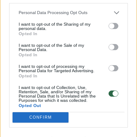
third parties.
Atsakė į dažnam rūpimą klausimą, kaip iš turimų finansų
be didelės rizikos gauti pelno
Personal Data Processing Opt Outs
Žinios
|
Verslas
I want to opt-out of the Sharing of my
personal data.
Opted In
00:33:27
Kaip nekilnojamą turtą mato patys jo vystytojai:
I want to opt-out of the Sale of my
sužinokite, kas svarbiausia
Personal Data.
Opted In
Žinios
|
Verslas
I want to opt-out of processing my
Personal Data for Targeted Advertising.
Opted In
00:37:58
Atsakė į klausimą apie kiekvienam naudingą finansų
planavimą: išleisti, investuoti ar skolintis?
I want to opt-out of Collection, Use,
Retention, Sale, and/or Sharing of my
Personal Data that Is Unrelated with the
Žinios
|
Verslas
Purposes for which it was collected.
Opted Out
00:29:07
Įvardijo būdą, kuriuo papildomai užsidirbti gali bene
CONFIRM
kiekvienas: dažnas tiesiog numoja ranka
Žinios
|
Verslas