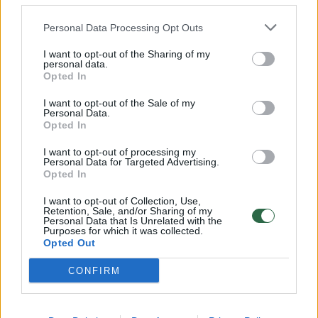
32 laipsnių šilumos
Personal Data Processing Opt Outs
Žinios
|
Orai
I want to opt-out of the Sharing of my
personal data.
00:15:54
Opted In
V. Zalužno pasisakymą laiko bandymu įsitvirtinti
Ukrainos politikoje: jis yra neteisus
I want to opt-out of the Sale of my
Personal Data.
Laidos
|
Nauja diena
Opted In
I want to opt-out of processing my
Personal Data for Targeted Advertising.
00:00:59
Nufilmavo, kaip patvino Vilniaus Vakarinis aplinkkelis:
Opted In
vaizdas pribloškia
I want to opt-out of Collection, Use,
Žinios
|
Lietuvos diena
Retention, Sale, and/or Sharing of my
Personal Data that Is Unrelated with the
Purposes for which it was collected.
Opted Out
Visi įrašai
CONFIRM