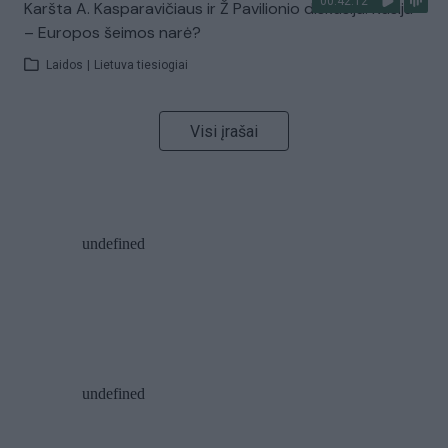
00:42:12
Karšta A. Kasparavičiaus ir Ž Pavilionio diskusija: Rusija
– Europos šeimos narė?
Laidos
|
Lietuva tiesiogiai
Visi įrašai