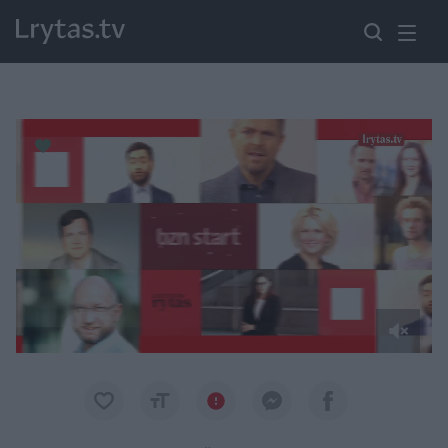
Paremkite Ukrainą