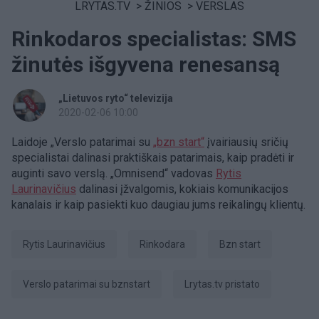
LRYTAS.TV
>
ŽINIOS
>
VERSLAS
Rinkodaros specialistas: SMS
žinutės išgyvena renesansą
„Lietuvos ryto“ televizija
2020-02-06 10:00
Laidoje „Verslo patarimai su
„bzn start“
įvairiausių sričių
specialistai dalinasi praktiškais patarimais, kaip pradėti ir
auginti savo verslą. „Omnisend“ vadovas
Rytis
Laurinavičius
dalinasi įžvalgomis, kokiais komunikacijos
kanalais ir kaip pasiekti kuo daugiau jums reikalingų klientų.
Rytis Laurinavičius
Rinkodara
bzn start
verslo patarimai su bznstart
Lrytas.tv pristato