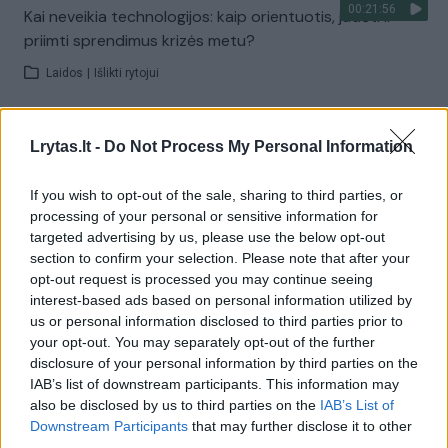
00:21:56
Kai neveikia technologijos: kaip orientuotis, judėti ir
priimti sprendimus krizės metu?
Laidos
|
Išlikti rytojui
Visi įrašai
Lrytas.lt -
Do Not Process My Personal Information
If you wish to opt-out of the sale, sharing to third parties, or
processing of your personal or sensitive information for
Žiūrimiausi įrašai
targeted advertising by us, please use the below opt-out
section to confirm your selection. Please note that after your
opt-out request is processed you may continue seeing
interest-based ads based on personal information utilized by
00:00:30
Vaizdai iš tragiškos avarijos Vilniaus r.: dviejų moterų ir
us or personal information disclosed to third parties prior to
vaiko gyvybių išgelbėti nepavyko
your opt-out. You may separately opt-out of the further
disclosure of your personal information by third parties on the
Žinios
|
Lietuvos diena
IAB’s list of downstream participants. This information may
also be disclosed by us to third parties on the
IAB’s List of
Downstream Participants
that may further disclose it to other
00:00:57
Savaitės vidurys nusimato karštas: temperatūra kils iki
third parties.