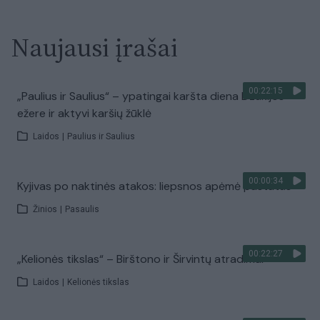
Naujausi įrašai
00:22:15
„Paulius ir Saulius“ – ypatingai karšta diena Dzūkijos
ežere ir aktyvi karšių žūklė
Laidos
|
Paulius ir Saulius
00:00:34
Kyjivas po naktinės atakos: liepsnos apėmė pastatus
Žinios
|
Pasaulis
00:22:27
„Kelionės tikslas“ – Birštono ir Širvintų atradimai
Laidos
|
Kelionės tikslas