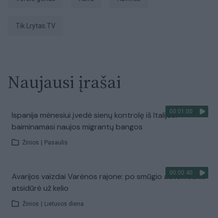
tik Lrytas.TV
Naujausi įrašai
00:01:00
Ispanija mėnesiui įvedė sienų kontrolę iš Italijos:
baiminamasi naujos migrantų bangos
Žinios
|
Pasaulis
00:00:40
Avarijos vaizdai Varėnos rajone: po smūgio automobilis
atsidūrė už kelio
Žinios
|
Lietuvos diena