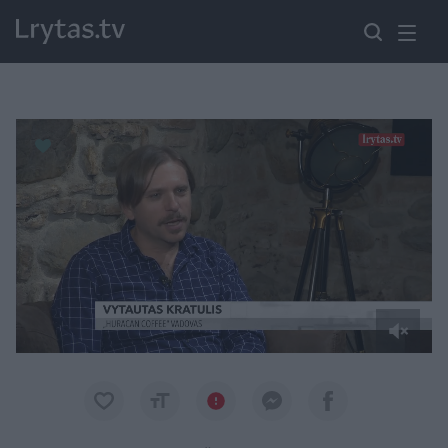
Paremkite Ukrainą