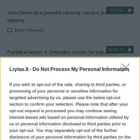
00:01:05
Viduržemio jūra pasiekė rekordą: vanduo įkaito iki 33
laipsnių
Žinios
|
Pasaulis
00:01:20
Politiškai keblus V. Zelenskio vizitas: Serbija žada
stiprinti ryšius su Ukraina
Lrytas.lt -
Do Not Process My Personal Information
Žinios
|
Pasaulis
If you wish to opt-out of the sale, sharing to third parties, or
Visi įrašai
processing of your personal or sensitive information for
targeted advertising by us, please use the below opt-out
section to confirm your selection. Please note that after your
opt-out request is processed you may continue seeing
Žiūrimiausi įrašai
interest-based ads based on personal information utilized by
us or personal information disclosed to third parties prior to
your opt-out. You may separately opt-out of the further
disclosure of your personal information by third parties on the