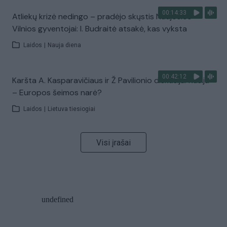
00:14:33
Atliekų krizė nedingo – pradėjo skųstis Naujosios
Vilnios gyventojai: I. Budraitė atsakė, kas vyksta
Laidos
|
Nauja diena
00:42:12
Karšta A. Kasparavičiaus ir Ž Pavilionio diskusija: Rusija
– Europos šeimos narė?
Laidos
|
Lietuva tiesiogiai
Visi įrašai