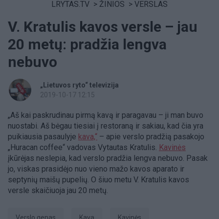
LRYTAS.TV
>
ŽINIOS
>
VERSLAS
V. Kratulis kavos versle – jau
20 metų: pradžia lengva
nebuvo
„Lietuvos ryto“ televizija
2019-10-17 12:15
„Aš kai paskrudinau pirmą kavą ir paragavau – ji man buvo
nuostabi. Aš bėgau tiesiai į restoraną ir sakiau, kad čia yra
puikiausia pasaulyje
kava,“
– apie verslo pradžią pasakojo
„Huracan coffee“ vadovas Vytautas Kratulis.
Kavinės
įkūrėjas neslepia, kad verslo pradžia lengva nebuvo. Pasak
jo, viskas prasidėjo nuo vieno mažo kavos aparato ir
septynių maišų pupelių. O šiuo metu V. Kratulis kavos
versle skaičiuoja jau 20 metų.
verslo genas
Kava
kavinės