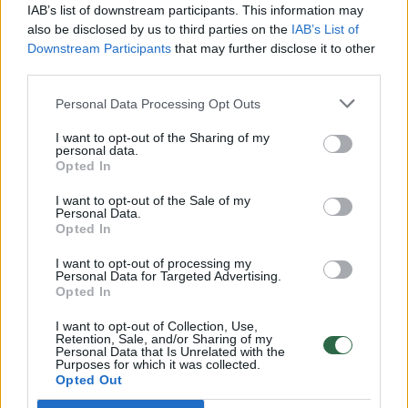
00:00:30
Vaizdai iš tragiškos avarijos Vilniaus r.: dviejų moterų ir
IAB’s list of downstream participants. This information may
vaiko gyvybių išgelbėti nepavyko
also be disclosed by us to third parties on the
IAB’s List of
Downstream Participants
that may further disclose it to other
Žinios
|
Lietuvos diena
third parties.
Personal Data Processing Opt Outs
00:00:57
Savaitės vidurys nusimato karštas: temperatūra kils iki
I want to opt-out of the Sharing of my
32 laipsnių šilumos
personal data.
Opted In
Žinios
|
Orai
I want to opt-out of the Sale of my
Personal Data.
Opted In
00:15:54
V. Zalužno pasisakymą laiko bandymu įsitvirtinti
Ukrainos politikoje: jis yra neteisus
I want to opt-out of processing my
Personal Data for Targeted Advertising.
Laidos
|
Nauja diena
Opted In
I want to opt-out of Collection, Use,
Retention, Sale, and/or Sharing of my
00:00:59
Nufilmavo, kaip patvino Vilniaus Vakarinis aplinkkelis:
Personal Data that Is Unrelated with the
Purposes for which it was collected.
vaizdas pribloškia
Opted Out
Žinios
|
Lietuvos diena