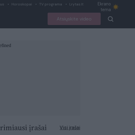
Ekrano
ius
Horoskopai
TV programa
Lrytas.lt
tema
Atsiųskite video
rimiausi įrašai
Visi įrašai