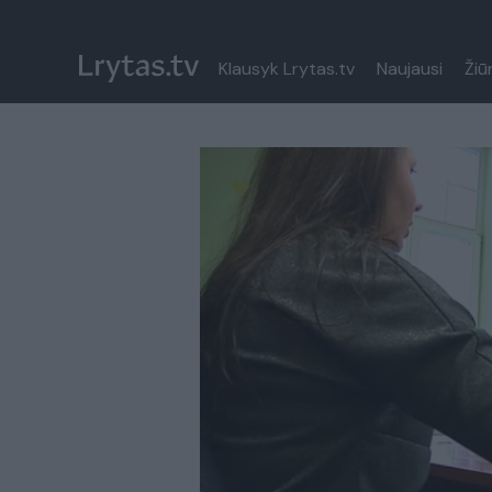
Klausyk Lrytas.tv
Naujausi
Žiū
Paremkite Ukrainą