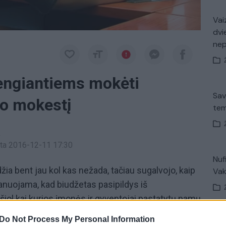
Vaiz
dvi
ne
engiantiems mokėti
Sav
to mokestį
tem
a
inta 2016-12-11 17:30
Nuf
ia bent jau kol kas nežada, tačiau sugalvojo, kaip
Vak
lanuojama, kad biudžetas pasipildys iš
šiol kai kurios įmonės ir gyventojai pastatytų namų
r taip išvengdavo šio mokesčio. Vyriausybė jau
Do Not Process My Personal Information
K. 