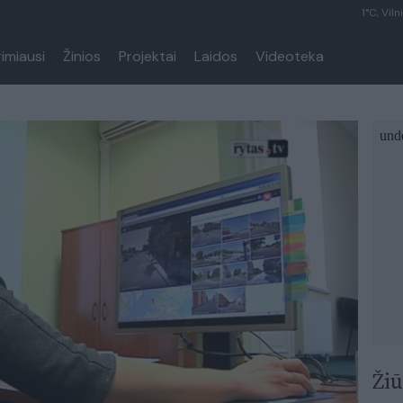
1°C, Viln
rimiausi
Žinios
Projektai
Laidos
Videoteka
Žiū