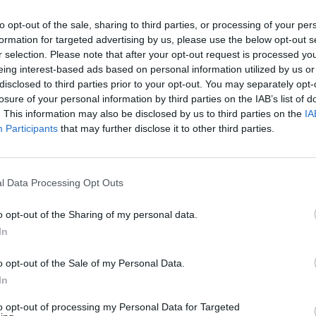
statytą namą bus privaloma registruoti per tris
jau
 baudos. Projektą dar turi palaiminti Seimas.
to opt-out of the sale, sharing to third parties, or processing of your per
buv
formation for targeted advertising by us, please use the below opt-out s
žen
r selection. Please note that after your opt-out request is processed y
lnojamojo turto (NT) mokestis
Mokesčiai
eing interest-based ads based on personal information utilized by us or
disclosed to third parties prior to your opt-out. You may separately opt-
losure of your personal information by third parties on the IAB’s list of
ausybė
Valstybinė mokesčių inspekcija (VMI)
. This information may also be disclosed by us to third parties on the
IA
Participants
that may further disclose it to other third parties.
Visi įrašai
l Data Processing Opt Outs
o opt-out of the Sharing of my personal data.
3:52
00:00:29
ų
Tailandą sukrėtė protu nesuvokiamas
In
ios ir
išpuolis: paauglys nušovė senelius, 3
o opt-out of the Sale of my Personal Data.
mokytojus ir 3 moksleivius
In
Žinios
|
Pasaulis
to opt-out of processing my Personal Data for Targeted