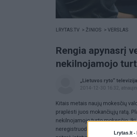
Volume
0%
LRYTAS.TV
>
ŽINIOS
>
VERSLAS
Rengia apynasrį v
nekilnojamojo tur
„Lietuvos ryto“ televizij
2014-12-30 16:32
, atnauj
Kitais metais naujų mokesčių valdž
praplėsti juos mokančiųjų ratą. P
nekilnojamojo turto mokesčio. Iki 
neregistruodavo Registrų centre i
Lrytas.lt -