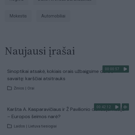
mokestis
Automobiliai
Naujausi įrašai
00:00:57
Sinoptikai atsakė, kokiais orais užbaigsime darbo
savaitę: karščiai atsitrauks
Žinios
|
Orai
00:42:12
Karšta A. Kasparavičiaus ir Ž Pavilionio diskusija: Rusija
– Europos šeimos narė?
Laidos
|
Lietuva tiesiogiai