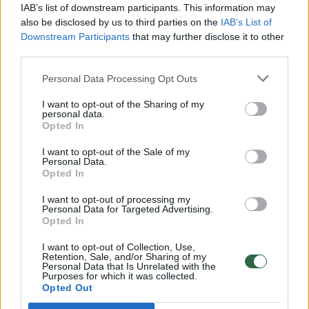
00:00:30
Vaizdai iš tragiškos avarijos Vilniaus r.: dviejų moterų ir
IAB’s list of downstream participants. This information may
vaiko gyvybių išgelbėti nepavyko
also be disclosed by us to third parties on the
IAB’s List of
Downstream Participants
that may further disclose it to other
Žinios
|
Lietuvos diena
third parties.
Personal Data Processing Opt Outs
00:00:57
Savaitės vidurys nusimato karštas: temperatūra kils iki
I want to opt-out of the Sharing of my
32 laipsnių šilumos
personal data.
Opted In
Žinios
|
Orai
I want to opt-out of the Sale of my
Personal Data.
Opted In
00:00:59
Nufilmavo, kaip patvino Vilniaus Vakarinis aplinkkelis:
vaizdas pribloškia
I want to opt-out of processing my
Personal Data for Targeted Advertising.
Žinios
|
Lietuvos diena
Opted In
I want to opt-out of Collection, Use,
Retention, Sale, and/or Sharing of my
00:00:55
Avarija Vilniuje: į stotelę įsirėžęs automobilis sužalojo
Personal Data that Is Unrelated with the
Purposes for which it was collected.
dvi moteris
Opted Out
Žinios
|
Lietuvos diena