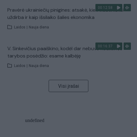
00:12:58
Pravėrė ukrainiečių pinigines: atsakė, kiek vidutiniškai
uždirba ir kaip išsilaiko šalies ekonomika
Laidos
|
Nauja diena
00:16:37
V. Sinkevičius paaiškino, kodėl dar nebuvo Koalicinės
tarybos posėdžio: esame kalbėję
Laidos
|
Nauja diena
Visi įrašai