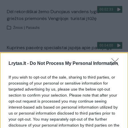
00:02:33
Dėl rekordiškai žemo Dunojaus vandens lygio –
griežtos priemonės Vengrijoje: turistai įtūžę
Žinios
|
Pasaulis
00:04:00
Kuprines pasvėrę specialistai įspėja apie pavojingą
įprotį: tą daro daugiau nei pusė pradinukų
Lrytas.lt -
Do Not Process My Personal Information
Žinios
|
Lietuvos diena
If you wish to opt-out of the sale, sharing to third parties, or
Visi įrašai
processing of your personal or sensitive information for
targeted advertising by us, please use the below opt-out
section to confirm your selection. Please note that after your
opt-out request is processed you may continue seeing
Žiūrimiausi įrašai
interest-based ads based on personal information utilized by
us or personal information disclosed to third parties prior to
your opt-out. You may separately opt-out of the further
disclosure of your personal information by third parties on the