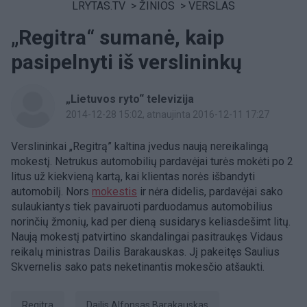
LRYTAS.TV
>
ŽINIOS
>
VERSLAS
„Regitra“ sumanė, kaip
pasipelnyti iš verslininkų
„Lietuvos ryto“ televizija
2014-12-28 15:02
, atnaujinta 2016-12-11 17:27
Verslininkai „Regitrą” kaltina įvedus naują nereikalingą
mokestį. Netrukus automobilių pardavėjai turės mokėti po 2
litus už kiekvieną kartą, kai klientas norės išbandyti
automobilį. Nors
mokestis
ir nėra didelis, pardavėjai sako
sulaukiantys tiek pavairuoti parduodamus automobilius
norinčių žmonių, kad per dieną susidarys keliasdešimt litų.
Naują mokestį patvirtino skandalingai pasitraukęs Vidaus
reikalų ministras Dailis Barakauskas. Jį pakeitęs Saulius
Skvernelis sako pats neketinantis mokesčio atšaukti.
Regitra
Dailis Alfonsas Barakauskas