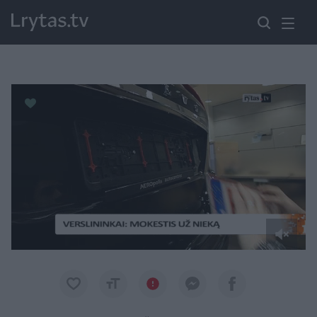
Paremkite Ukrainą