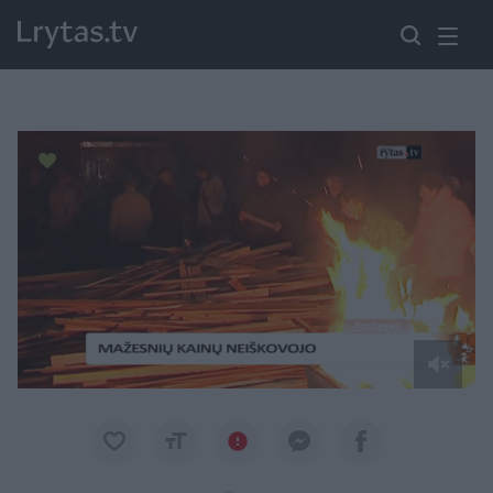
Paremkite Ukrainą