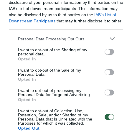
disclosure of your personal information by third parties on the
IAB’s list of downstream participants. This information may
00:00:30
Vaizdai iš tragiškos avarijos Vilniaus r.: dviejų moterų ir
also be disclosed by us to third parties on the
IAB’s List of
vaiko gyvybių išgelbėti nepavyko
Downstream Participants
that may further disclose it to other
third parties.
Žinios
|
Lietuvos diena
Personal Data Processing Opt Outs
00:00:57
Savaitės vidurys nusimato karštas: temperatūra kils iki
I want to opt-out of the Sharing of my
personal data.
32 laipsnių šilumos
Opted In
Žinios
|
Orai
I want to opt-out of the Sale of my
Personal Data.
Opted In
00:15:54
V. Zalužno pasisakymą laiko bandymu įsitvirtinti
I want to opt-out of processing my
Ukrainos politikoje: jis yra neteisus
Personal Data for Targeted Advertising.
Opted In
Laidos
|
Nauja diena
I want to opt-out of Collection, Use,
Retention, Sale, and/or Sharing of my
Personal Data that Is Unrelated with the
00:00:59
Purposes for which it was collected.
Nufilmavo, kaip patvino Vilniaus Vakarinis aplinkkelis:
Opted Out
vaizdas pribloškia