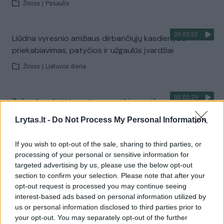
Žinios
|
Pasaulis
00:03:52
Liūdna vyresnio amžiaus dirbančiųjų kasdienybė –
priekabiavimas, patyčios ir užgaulūs įvardžiai
Žinios
|
Lietuvos diena
00:00:29
Tailandą sukrėtė protu nesuvokiamas išpuolis:
paauglys nušovė senelius, 3 mokytojus ir 3 moksleivius
Lrytas.lt -
Do Not Process My Personal Information
Žinios
|
Pasaulis
If you wish to opt-out of the sale, sharing to third parties, or
processing of your personal or sensitive information for
Visi įrašai
targeted advertising by us, please use the below opt-out
section to confirm your selection. Please note that after your
opt-out request is processed you may continue seeing
interest-based ads based on personal information utilized by
Žiūrimiausi įrašai
us or personal information disclosed to third parties prior to
your opt-out. You may separately opt-out of the further