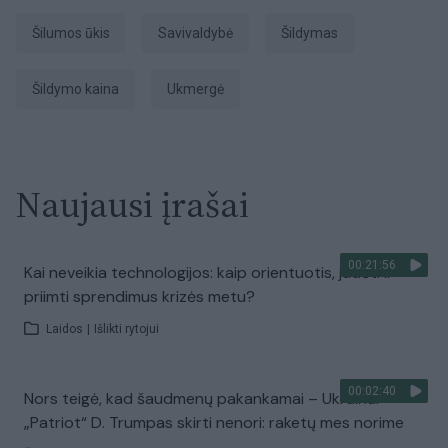
šilumos ūkis
Savivaldybė
šildymas
šildymo kaina
Ukmergė
Naujausi įrašai
00:21:56
Kai neveikia technologijos: kaip orientuotis, judėti ir
priimti sprendimus krizės metu?
Laidos
|
Išlikti rytojui
00:02:40
Nors teigė, kad šaudmenų pakankamai – Ukrainai
„Patriot“ D. Trumpas skirti nenori: raketų mes norime