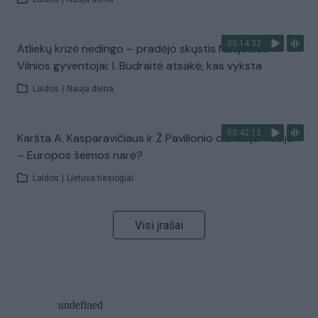
00:14:33
Atliekų krizė nedingo – pradėjo skųstis Naujosios
Vilnios gyventojai: I. Budraitė atsakė, kas vyksta
Laidos
|
Nauja diena
00:42:12
Karšta A. Kasparavičiaus ir Ž Pavilionio diskusija: Rusija
– Europos šeimos narė?
Laidos
|
Lietuva tiesiogiai
Visi įrašai