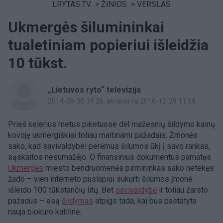
LRYTAS.TV
>
ŽINIOS
>
VERSLAS
Ukmergės šilumininkai
tualetiniam popieriui išleidžia
10 tūkst.
„Lietuvos ryto“ televizija
2014-09-30 14:26
, atnaujinta 2016-12-29 11:59
Prieš kelerius metus piketuose dėl mažesnių šildymo kainų
kovoję ukmergiškiai toliau maitinami pažadais. Žmonės
sako, kad savivaldybei perėmus šilumos ūkį į savo rankas,
sąskaitos nesumažėjo. O finansinius dokumentus pamatęs
Ukmergės
miesto bendruomenės pirmininkas sako netekęs
žado – vien interneto puslapiui sukurti šilumos įmonė
išleido 100 tūkstančių litų. Bet
savivaldybė
ir toliau žarsto
pažadus – esą
šildymas
atpigs tada, kai bus pastatyta
nauja biokuro katilinė.