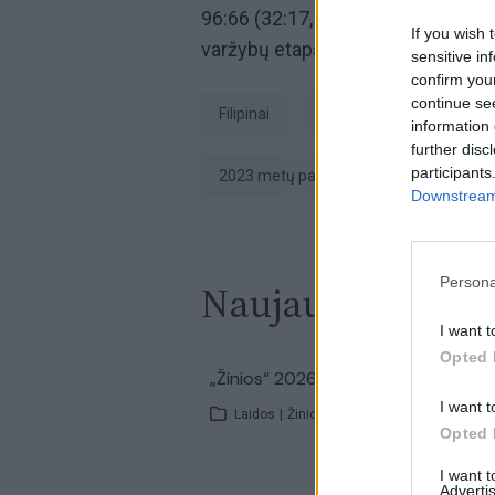
96:66 (32:17, 21:17, 23:17, 20:15) 
If you wish 
varžybų etapą, kur žais su dviem 
sensitive in
confirm you
continue se
Filipinai
Manila
Lietuvos v
information 
further disc
participants
2023 metų pasaulio krepšinio čempion
Downstream 
Persona
Naujausi įrašai
I want t
Opted 
00:2
„Žinios“ 2026-08-08
I want t
Laidos
|
Žinios
Opted 
I want 
Advertis