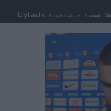
Klausyk Lrytas.tv
Naujausi
Žiū
Paremkite Ukrainą