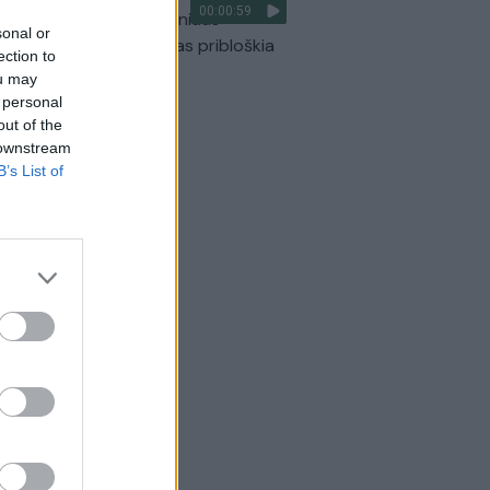
00:00:59
ilmavo, kaip patvino Vilniaus
sonal or
arinis aplinkkelis: vaizdas pribloškia
ection to
ou may
Žinios
|
Lietuvos diena
 personal
out of the
 downstream
B’s List of