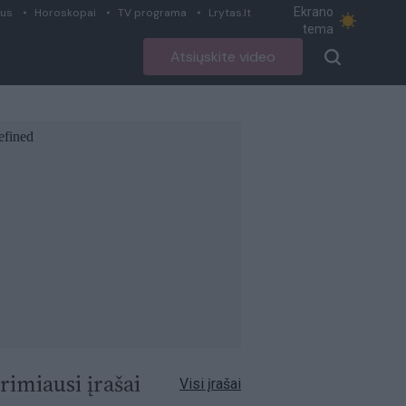
Ekrano
ius
Horoskopai
TV programa
Lrytas.lt
tema
Atsiųskite video
rimiausi įrašai
Visi įrašai