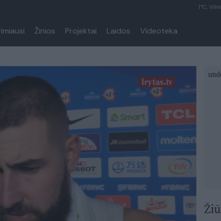
1°C, Viln
rimiausi
Žinios
Projektai
Laidos
Videoteka
Žiū