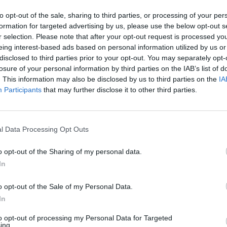
ir su dviem laimėjimais garantuotai pateks į kitą
Nuf
to opt-out of the sale, sharing to third parties, or processing of your per
Vak
geriausiomis C grupės rinktinėmis.
formation for targeted advertising by us, please use the below opt-out s
r selection. Please note that after your opt-out request is processed y
eing interest-based ads based on personal information utilized by us or
yrų krepšinio rinktinė
Jonas Valančiūnas
disclosed to third parties prior to your opt-out. You may separately opt-
losure of your personal information by third parties on the IAB’s list of
. This information may also be disclosed by us to third parties on the
IA
atas
Participants
that may further disclose it to other third parties.
l Data Processing Opt Outs
Visi įrašai
o opt-out of the Sharing of my personal data.
In
1:19
00:23:57
Vaidas Baumila apie meilės paieškas ir
asmeninių patirčių įkvėptas dainas
o opt-out of the Sale of my Personal Data.
In
Laidos
|
Pokalbiai prie jūros. Atostogų ritmu
to opt-out of processing my Personal Data for Targeted
ing.